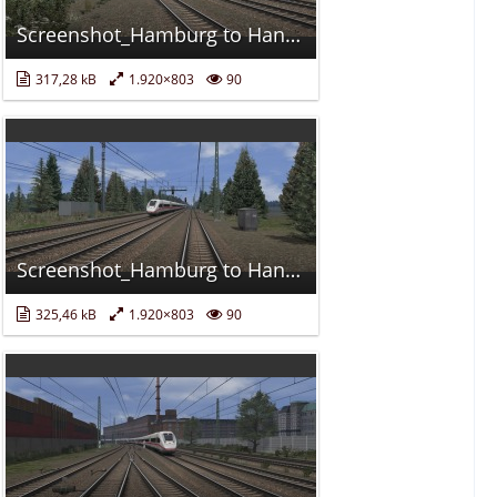
Screenshot_Hamburg to Hanover_53.07455-10.57733_13-05-04.jpg
317,28 kB
1.920×803
90
Screenshot_Hamburg to Hanover_52.67338-10.12707_13-26-57.jpg
325,46 kB
1.920×803
90