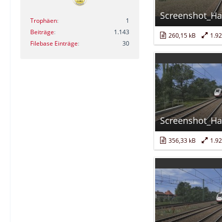
Trophäen
1
Beiträge
1.143
260,15 kB
1.9
Filebase Einträge
30
356,33 kB
1.9