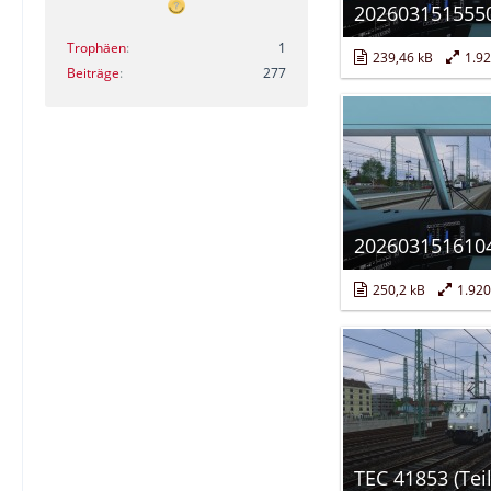
2026031515550
Trophäen
1
239,46 kB
1.92
Beiträge
277
2026031516104
250,2 kB
1.920
TEC 41853 (Teil