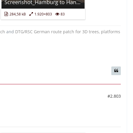
Screenshot_Hamburg to Hanover_52.38571-9.73225_13-45-47.jpg
284,58 kB
1.920×803
83
tch
and
DTG/RSC German route patch for 3D trees, platforms
#2.803