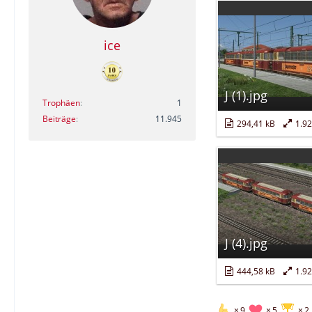
ice
J (1).jpg
Trophäen
1
Beiträge
11.945
294,41 kB
1.9
J (4).jpg
444,58 kB
1.9
9
5
2