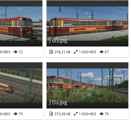
J (2).jpg
20×803
72
258,21 kB
1.920×803
67
J (5).jpg
20×803
75
373,38 kB
1.920×803
79