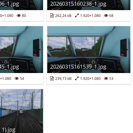
6_1.jpg
20260315160238_1.jpg
0×1.080
80
262,24 kB
1.920×1.080
68
5_1.jpg
20260315161539_1.jpg
×1.080
54
239,73 kB
1.920×1.080
53
 1).jpg