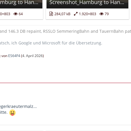
Screenshot_Hamburg to Hanover_52.61736-10.06132_13-30-45.jpg
Screenshot_Hamburg to Hanover_52.39904-9.68956_13-43-20.jpg
20×803
64
284,07 kB
1.920×803
79
and 146.3 DB repaint
,
RSSLO SemmeringBahn and TauernBahn pa
utsch, ich Google und Microsoft für die Übersetzung.
zt von
ES64F4
(
4. April 2026
)
aegerkraeutermalz...
itte.