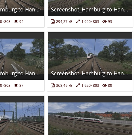
Screenshot_Hamburg to Hanover_53.53815-10.02364_12-33-32.jpg
Screenshot_Hamburg to Hanover_53.51935-10.01232_12-35-02.jpg
20×803
94
294,27 kB
1.920×803
93
Screenshot_Hamburg to Hanover_53.14753-10.47740_13-01-08.jpg
Screenshot_Hamburg to Hanover_53.00458-10.54858_13-08-30.jpg
20×803
87
368,49 kB
1.920×803
80