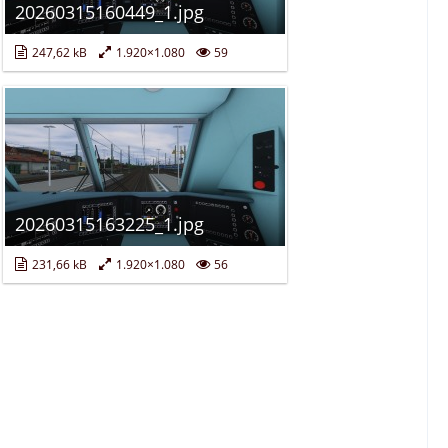
20260315160449_1.jpg
247,62 kB
1.920×1.080
59
20260315163225_1.jpg
231,66 kB
1.920×1.080
56