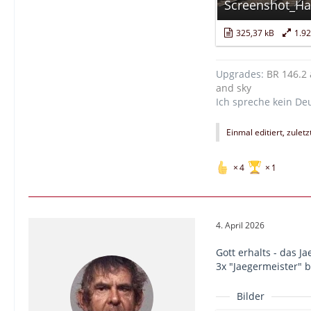
325,37 kB
1.9
Upgrades:
BR 146.2 
and sky
Ich spreche kein De
Einmal editiert, zulet
4
1
4. April 2026
Gott erhalts - das J
3x "Jaegermeister" b
Bilder