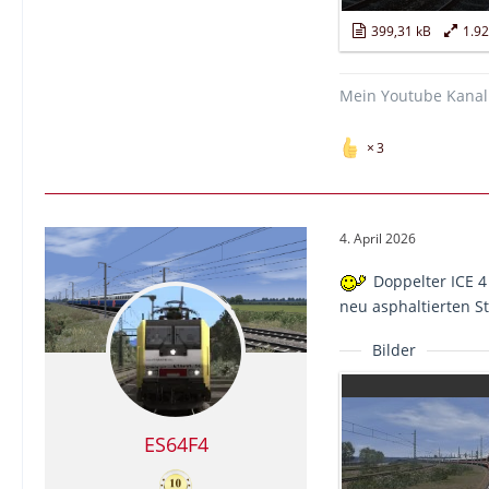
399,31 kB
1.92
Mein Youtube Kanal
3
4. April 2026
Doppelter ICE 4 
neu asphaltierten S
Bilder
ES64F4