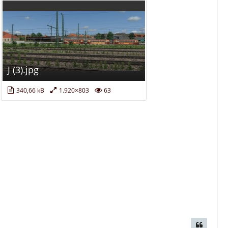
J (3).jpg
340,66 kB
1.920×803
63