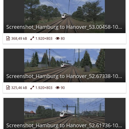
Screenshot_Hamburg to Hanover_53.00458-10.54858_13-08-30.jpg
368,49 kB
1.920×803
80
Screenshot_Hamburg to Hanover_52.67338-10.12707_13-26-57.jpg
325,46 kB
1.920×803
90
Screenshot_Hamburg to Hanover_52.61736-10.06132_13-30-45.jpg