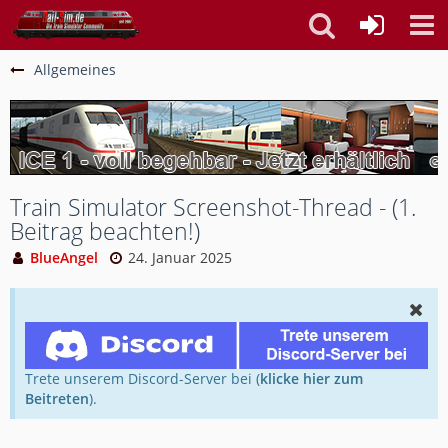
Allgemeines
Train Simulator Screenshot-Thread - (1.
Beitrag beachten!)
BlueAngel
24. Januar 2025
Trete unserem Discord-Server bei (
klicke hier zum
Beitreten
).