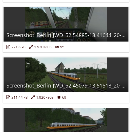
Screenshot_Berlin JWD_52.54885-13.41644_20-08-31.jpg
221,8 kB
1.920×803
95
Screenshot_Berlin JWD_52.45079-13.51518_20-19-50.jpg
311,44 kB
1.920×803
69