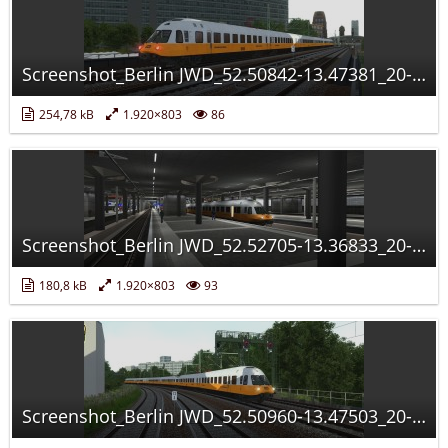
Screenshot_Berlin JWD_52.50842-13.47381_20-14-09.jpg
254,78 kB
1.920×803
86
Screenshot_Berlin JWD_52.52705-13.36833_20-00-52.jpg
180,8 kB
1.920×803
93
Screenshot_Berlin JWD_52.50960-13.47503_20-13-46.jpg