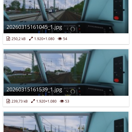
20260315161045_1.jpg
250,2 kB
1.920×1.080
54
20260315161539_1.jpg
239,73 kB
1.920×1.080
53