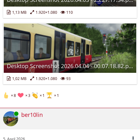
1,13 MB
1.920×1.080
110
Desktop Screenshot 2026.04.04 - 00.07.18.82.png
1,02 MB
1.920×1.080
93
8
3
1
1
Online
ber10lin
5. April 2026