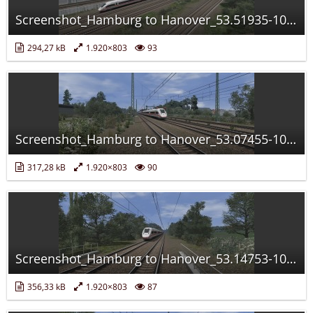
Screenshot_Hamburg to Hanover_53.51935-10.01232_12-35-02.jpg
294,27 kB
1.920×803
93
Screenshot_Hamburg to Hanover_53.07455-10.57733_13-05-04.jpg
317,28 kB
1.920×803
90
Screenshot_Hamburg to Hanover_53.14753-10.47740_13-01-08.jpg
356,33 kB
1.920×803
87