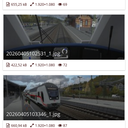
655,25 kB
1.920×1.080
69
20260405102531_1.jpg
422,52 kB
1.920×1.080
72
20260405103346_1.jpg
660,94 kB
1.920×1.080
87