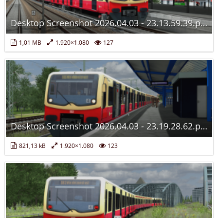
Desktop Screenshot 2026.04.03 - 23.13.59.39.png
1,01 MB
1.920×1.080
127
Desktop Screenshot 2026.04.03 - 23.19.28.62.png
821,13 kB
1.920×1.080
123