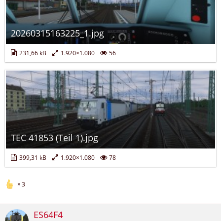
20260315163225_1.jpg
231,66 kB
1.920×1.080
56
TEC 41853 (Teil 1).jpg
399,31 kB
1.920×1.080
78
3
ES64F4