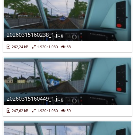
20260315160238_1.jpg
262,24 kB
1.920×1.080
68
20260315160449_1.jpg
247,62 kB
1.920×1.080
59