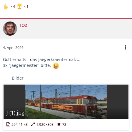
4
1
ice
4. April 2026
Gott erhalts - das Jaegerkraeutermalz...
3x "Jaegermeister" bitte.
Bilder
J (1).jpg
294,41 kB
1.920×803
72