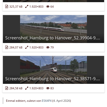
325,37 kB
1.920×803
64
Screenshot_Hamburg to Hanover_52.39904-9.68956_13-43-20.jpg
284,07 kB
1.920×803
79
Screenshot_Hamburg to Hanover_52.38571-9.73225_13-45-47.jpg
284,58 kB
1.920×803
83
Einmal editiert, zuletzt von
ES64F4
(
4. April 2026
)