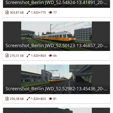
Screenshot_Berlin JWD_52.54824-13.41891_20-08-38.jpg
303,87 kB
1.920×775
77
Screenshot_Berlin JWD_52.50123-13.46857_20-14-51.jpg
270,31 kB
1.920×803
66
Screenshot_Berlin JWD_52.52982-13.45436_20-11-03.jpg
256,38 kB
1.920×803
81