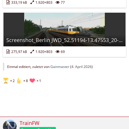
333,19 kB
1.920×803
77
Screenshot_Berlin JWD_52.51194-13.47553_20-13-30.jpg
275,97 kB
1.920×803
69
Einmal editiert, zuletzt von
Gainmaster
(
4. April 2026
)
2
8
1
TrainFW