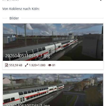
Von Koblenz nach Köln:
Bilder
20260405110519_1.jpg
553,59 kB
1.920×1.080
81
20260405100741_1.jpg