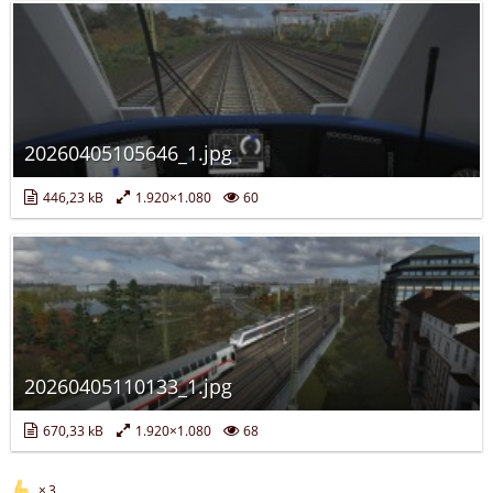
20260405105646_1.jpg
446,23 kB
1.920×1.080
60
20260405110133_1.jpg
670,33 kB
1.920×1.080
68
3