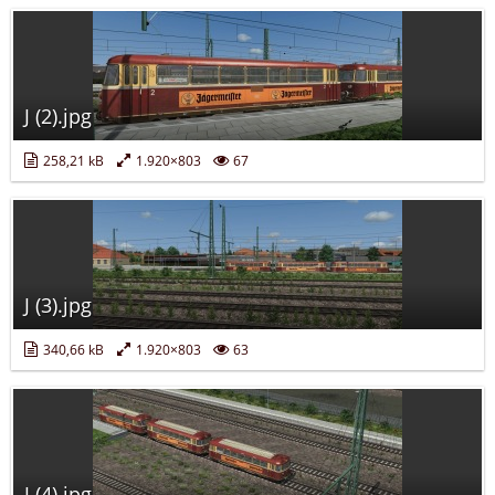
J (2).jpg
258,21 kB
1.920×803
67
J (3).jpg
340,66 kB
1.920×803
63
J (4).jpg