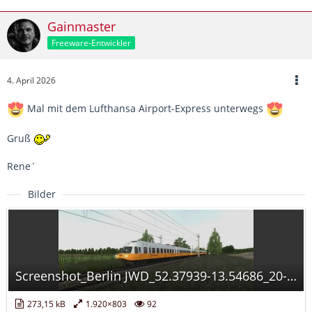
Gainmaster
Freeware-Entwickler
4. April 2026
Mal mit dem Lufthansa Airport-Express unterwegs
Gruß
Rene´
Bilder
Screenshot_Berlin JWD_52.37939-13.54686_20-27-06.jpg
273,15 kB
1.920×803
92