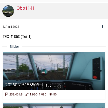
Obb1141
4. April 2026
TEC 41853 (Teil 1)
Bilder
20260315155506_1.jpg
239,46 kB
1.920×1.080
80