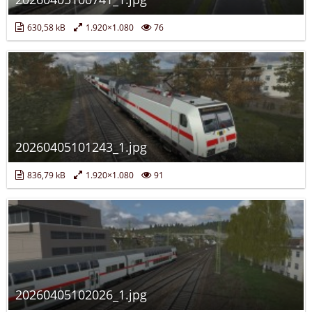
630,58 kB
1.920×1.080
76
20260405101243_1.jpg
836,79 kB
1.920×1.080
91
20260405102026_1.jpg