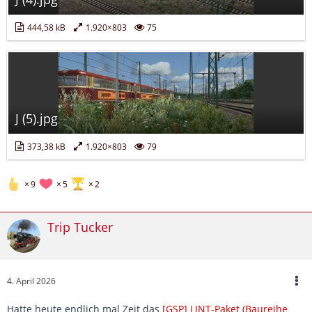
444,58 kB
1.920×803
75
J (5).jpg
373,38 kB
1.920×803
79
9
5
2
Trip Tucker
4. April 2026
Hatte heute endlich mal Zeit das
[GSP] LINT-Paket (Baureihe