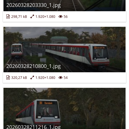
20260328203330_1.jpg
298,71 kB
1.920×1.080
56
20260328210800_1.jpg
320,27 kB
1.920×1.080
54
20260328211216_1.jpg