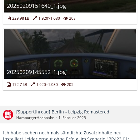
20250209151640_1.jpg
229,98 kB
1.920×1.080
208
20250209145552_1.jpg
172,7 kB
1.920×1.080
205
[Supportthread] Berlin - Leipzig Remastered
HamburgerHochbahn
1. Februar 2025
Ich habe soeben nochmals sämtlichte Zusatzinhalte neu
installiert, leider erneut ohne Erfolg. Im Szenario "BR423 01: