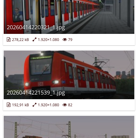
20260414220321_1.jpg
278,22 kB
1.920×1.080
79
20260414221539_1.jpg
192,91 kB
1.920×1.080
82