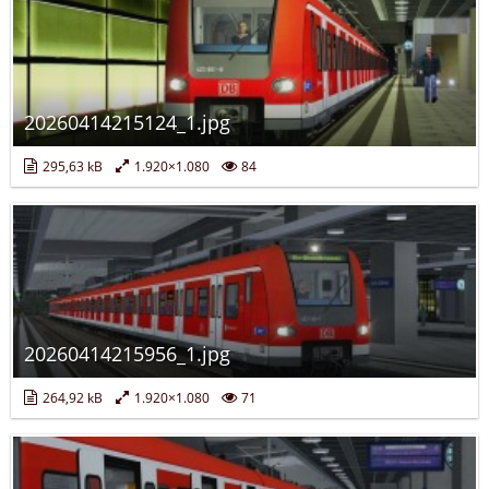
20260414215124_1.jpg
295,63 kB
1.920×1.080
84
20260414215956_1.jpg
264,92 kB
1.920×1.080
71