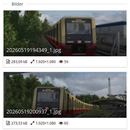
Bilder
20260519194349_1.jpg
283,09 kB
1.920×1.080
59
20260519200937_1.jpg
273,53 kB
1.920×1.080
60