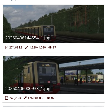
20260406144554_1.jpg
274,63 kB
1.920×1.080
87
20260406000933_1.jpg
240,2 kB
1.920×1.080
82