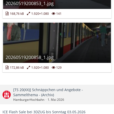
20260519200853_1.jpg
168,76 kB
1.920×1.080
141
20260519200858_1.jpg
172,86 kB
1.920×1.080
129
[TS 20(XX)] Schnäppchen und Angebote -
Sammelthema - (Archiv)
HamburgerHochbahn
1. Mai 2026
ICE Flash Sale bei 3DZUG bis Sonntag 03.05.2026