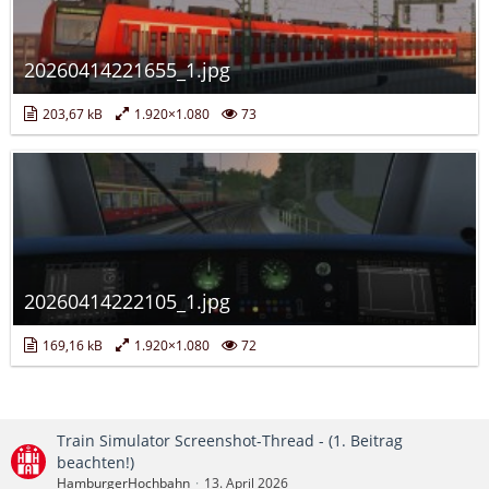
20260414221655_1.jpg
203,67 kB
1.920×1.080
73
20260414222105_1.jpg
169,16 kB
1.920×1.080
72
Train Simulator Screenshot-Thread - (1. Beitrag
beachten!)
HamburgerHochbahn
13. April 2026