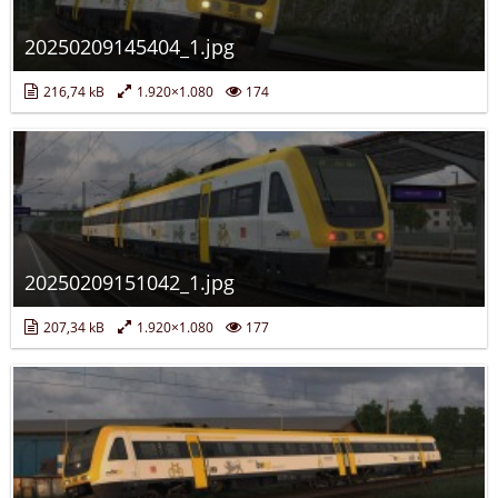
20250209145404_1.jpg
216,74 kB
1.920×1.080
174
20250209151042_1.jpg
207,34 kB
1.920×1.080
177