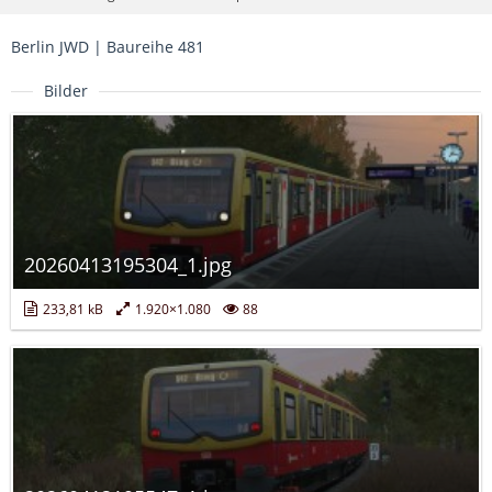
Berlin JWD | Baureihe 481
Bilder
20260413195304_1.jpg
233,81 kB
1.920×1.080
88