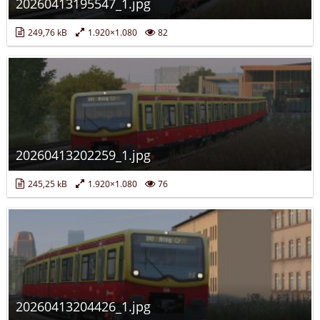
20260413195547_1.jpg
249,76 kB
1.920×1.080
82
20260413202259_1.jpg
245,25 kB
1.920×1.080
76
20260413204426_1.jpg