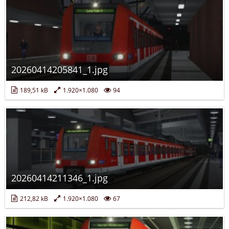
20260414205841_1.jpg
189,51 kB
1.920×1.080
94
20260414211346_1.jpg
212,82 kB
1.920×1.080
67