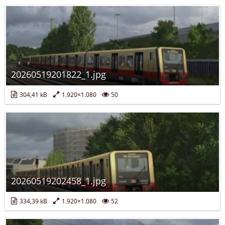
20260519201822_1.jpg
304,41 kB
1.920×1.080
50
20260519202458_1.jpg
334,39 kB
1.920×1.080
52