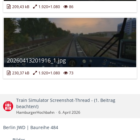
209,43 kB
1.920×1.080
86
20260413201916_1.jpg
230,37 kB
1.920×1.080
73
Train Simulator Screenshot-Thread - (1. Beitrag
beachten!)
HamburgerHochbahn
6. April 2026
Berlin JWD | Baureihe 484
Bilder