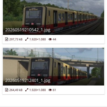
20260519210542_1.jpg
297,73 kB
1.920×1.080
44
20260519212401_1.jpg
264,49 kB
1.920×1.080
61