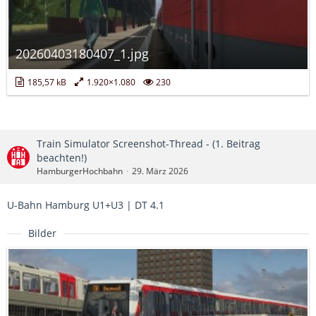
20260403180407_1.jpg
185,57 kB
1.920×1.080
230
Train Simulator Screenshot-Thread - (1. Beitrag
beachten!)
HamburgerHochbahn
29. März 2026
U-Bahn Hamburg U1+U3 | DT 4.1
Bilder