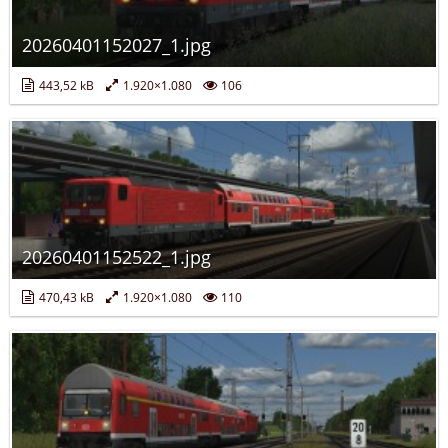
20260401152027_1.jpg
443,52 kB
1.920×1.080
106
20260401152522_1.jpg
470,43 kB
1.920×1.080
110