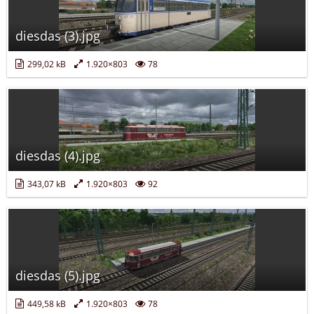
diesdas (3).jpg
299,02 kB
1.920×803
78
diesdas (4).jpg
343,07 kB
1.920×803
92
diesdas (5).jpg
449,58 kB
1.920×803
78