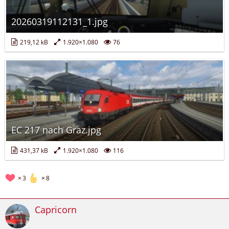
20260319112131_1.jpg
219,12 kB
1.920×1.080
76
EC 217 nach Graz.jpg
431,37 kB
1.920×1.080
116
3
8
Capricorn