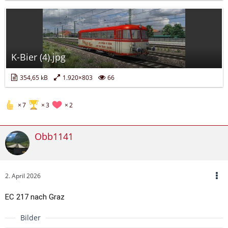
K-Bier (4).jpg
354,65 kB
1.920×803
66
7
3
2
Obb1141
2. April 2026
EC 217 nach Graz
Bilder