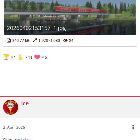
20260402153157_1.jpg
340,77 kB
1.920×1.080
84
1
11
6
ice
2. April 2026
Dies und das ...