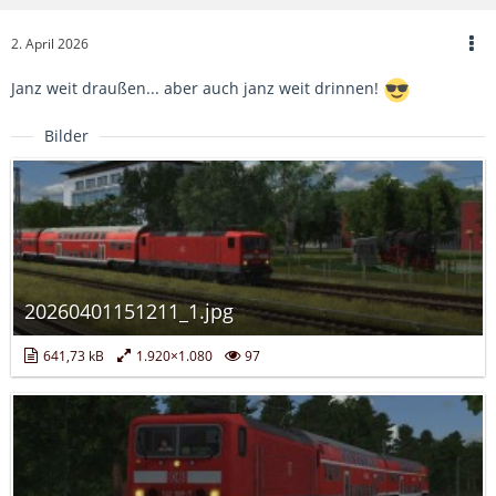
2. April 2026
Janz weit draußen... aber auch janz weit drinnen!
Bilder
20260401151211_1.jpg
641,73 kB
1.920×1.080
97