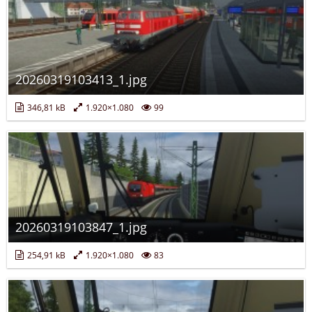
20260319103413_1.jpg
346,81 kB
1.920×1.080
99
20260319103847_1.jpg
254,91 kB
1.920×1.080
83