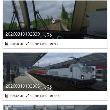
20260319102839_1.jpg
210,08 kB
1.920×1.080
93
20260319103305_1.jpg
319,42 kB
1.920×1.080
116