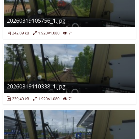
20260319105756_1.jpg
242,09 kB
1.920×1.080
71
20260319110338_1.jpg
239,49 kB
1.920×1.080
71