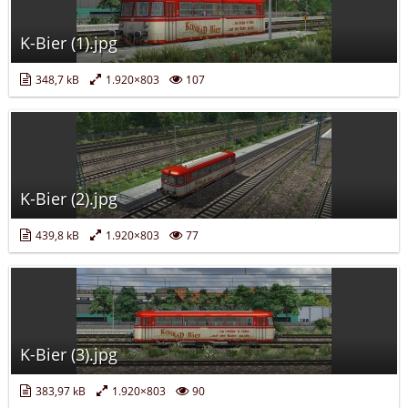
K-Bier (1).jpg
348,7 kB
1.920×803
107
K-Bier (2).jpg
439,8 kB
1.920×803
77
K-Bier (3).jpg
383,97 kB
1.920×803
90