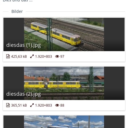
Bilder
diesdas (1).jpg
425,63 kB
1.920×803
97
diesdas (2).jpg
365,51 kB
1.920×803
88