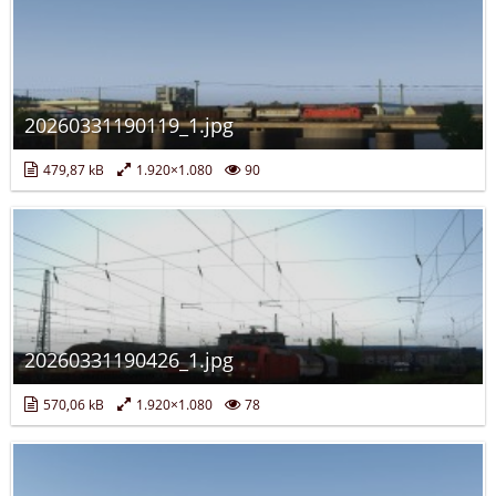
20260331190119_1.jpg
479,87 kB
1.920×1.080
90
20260331190426_1.jpg
570,06 kB
1.920×1.080
78