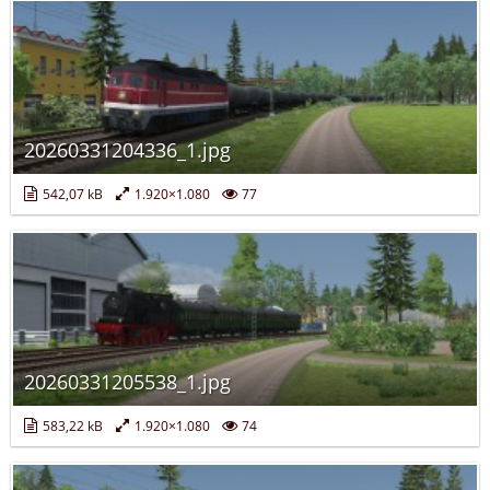
20260331204336_1.jpg
542,07 kB
1.920×1.080
77
20260331205538_1.jpg
583,22 kB
1.920×1.080
74