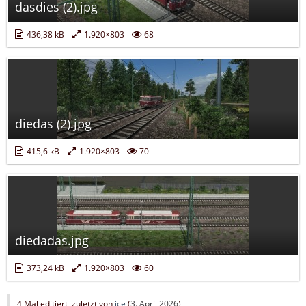
dasdies (2).jpg
436,38 kB
1.920×803
68
diedas (2).jpg
415,6 kB
1.920×803
70
diedadas.jpg
373,24 kB
1.920×803
60
4 Mal editiert, zuletzt von
ice
(
3. April 2026
)