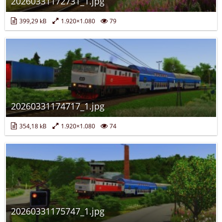
20260331172731_1.jpg
399,29 kB
1.920×1.080
79
20260331174717_1.jpg
354,18 kB
1.920×1.080
74
20260331175747_1.jpg