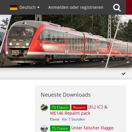
Deutsch
Anmelden oder registrieren
Neueste Downloads
[EL] IC2 &
TS Classic
Repaint
ME146 Repaint pack
Elena
Vor 7 Stunden
Unter falscher Flagge
TS Classic