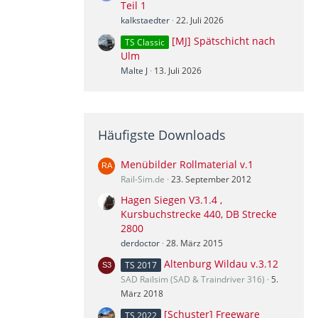
Teil 1
kalkstaedter
22. Juli 2026
[MJ] Spätschicht nach
TS Classic
Ulm
Malte J
13. Juli 2026
Häufigste Downloads
Menübilder Rollmaterial v.1
Rail-Sim.de
23. September 2012
Hagen Siegen V3.1.4 ,
Kursbuchstrecke 440, DB Strecke
2800
derdoctor
28. März 2015
Altenburg Wildau v.3.12
TS 2017
SAD Railsim (SAD & Traindriver 316)
5.
März 2018
[Schuster] Freeware
TS 2022