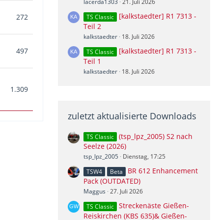
lacerda1303
21. Juli 2026
[kalkstaedter] R1 7313 -
272
TS Classic
Teil 2
kalkstaedter
18. Juli 2026
[kalkstaedter] R1 7313 -
497
TS Classic
Teil 1
kalkstaedter
18. Juli 2026
1.309
zuletzt aktualisierte Downloads
(tsp_lpz_2005) S2 nach
TS Classic
Seelze (2026)
tsp_lpz_2005
Dienstag, 17:25
BR 612 Enhancement
TSW4
Beta
Pack (OUTDATED)
Maggus
27. Juli 2026
Streckenäste Gießen-
TS Classic
Reiskirchen (KBS 635)& Gießen-