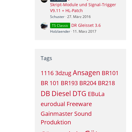
Skript-Module und Signal-Trigger
V9.11 + HL-Patch
Schuster
27. März 2016
DR Gleisset 3.6
TS Classic
Holzlaender
11. März 2017
Tags
Ansagen
1116
3dzug
BR101
BR 101
BR193
BR204
BR218
DB
Diesel
DTG
EBuLa
eurodual
Freeware
Gainmaster Sound
Produktion