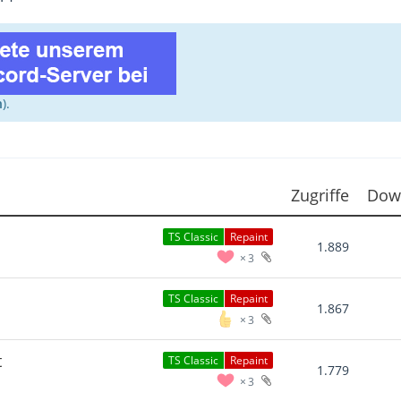
n
).
Zugriffe
Dow
TS Classic
Repaint
1.889
3
TS Classic
Repaint
1.867
3
t
TS Classic
Repaint
1.779
3