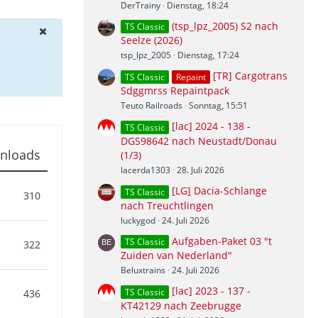
DerTrainy
Dienstag, 18:24
(tsp_lpz_2005) S2 nach
TS Classic
Seelze (2026)
tsp_lpz_2005
Dienstag, 17:24
[TR] Cargotrans
TS Classic
Repaint
Sdggmrss Repaintpack
Teuto Railroads
Sonntag, 15:51
[lac] 2024 - 138 -
TS Classic
DGS98642 nach Neustadt/Donau
nloads
(1/3)
lacerda1303
28. Juli 2026
[LG] Dacia-Schlange
TS Classic
310
nach Treuchtlingen
luckygod
24. Juli 2026
Aufgaben-Paket 03 "t
TS Classic
322
Zuiden van Nederland"
Beluxtrains
24. Juli 2026
[lac] 2023 - 137 -
TS Classic
436
KT42129 nach Zeebrugge