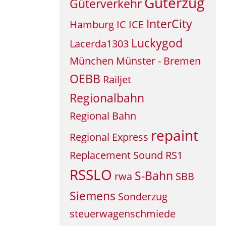
Güterzug
Güterverkehr
InterCity
Hamburg
IC
ICE
Luckygod
Lacerda1303
München
Münster - Bremen
OEBB
Railjet
Regionalbahn
Regional Bahn
repaint
Regional Express
Replacement Sound
RS1
RSSLO
S-Bahn
rwa
SBB
Siemens
Sonderzug
steuerwagenschmiede