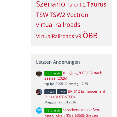
Szenario
Taurus
Talent 2
TSW
TSW2
Vectron
virtual railroads
ÖBB
VirtualRailroads
vR
Letzten Änderungen
(tsp_lpz_2005) S2 nach
TS Classic
Seelze (2026)
tsp_lpz_2005
Dienstag, 17:25
BR 612 Enhancement
TSW4
Beta
Pack (OUTDATED)
Maggus
27. Juli 2026
Streckenäste Gießen-
TS Classic
Reiskirchen (KBS 635)& Gießen-