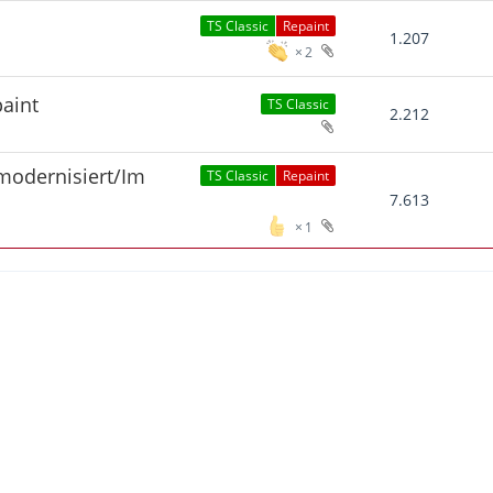
TS Classic
Repaint
1.207
2
paint
TS Classic
2.212
modernisiert/Im
TS Classic
Repaint
7.613
1