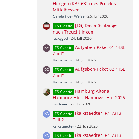
Hungen (KBS 631) des Projekts
Mittelhessen
Gandalf der Weise
26. Juli 2026
[LG] Dacia-Schlange
TS Classic
nach Treuchtlingen
luckygod
24. Juli 2026
Aufgaben-Paket 01 "HSL
TS Classic
Zuid"
Beluxtrains
24. Juli 2026
Aufgaben-Paket 02 "HSL
TS Classic
Zuid"
Beluxtrains
24. Juli 2026
Hamburg Altona -
TS Classic
Hamburg Hbf - Hannover Hbf 2026
jpvdveer
22. Juli 2026
[kalkstaedter] R1 7313 -
TS Classic
Teil 2
kalkstaedter
22. Juli 2026
[kalkstaedter] R1 7313 -
TS Classic