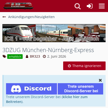
Ankündigungen/Neuigkeiten
3DZUG München-Nürnberg-Express
BR323
2. Juni 2026
erhältlich
Thema ignorieren
Trete unserem Discord-Server bei (
klicke hier zum
Beitreten
).