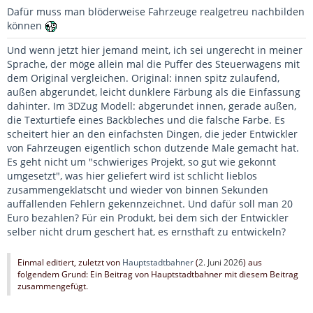
Dafür muss man blöderweise Fahrzeuge realgetreu nachbilden
können
Und wenn jetzt hier jemand meint, ich sei ungerecht in meiner
Sprache, der möge allein mal die Puffer des Steuerwagens mit
dem Original vergleichen. Original: innen spitz zulaufend,
außen abgerundet, leicht dunklere Färbung als die Einfassung
dahinter. Im 3DZug Modell: abgerundet innen, gerade außen,
die Texturtiefe eines Backbleches und die falsche Farbe. Es
scheitert hier an den einfachsten Dingen, die jeder Entwickler
von Fahrzeugen eigentlich schon dutzende Male gemacht hat.
Es geht nicht um "schwieriges Projekt, so gut wie gekonnt
umgesetzt", was hier geliefert wird ist schlicht lieblos
zusammengeklatscht und wieder von binnen Sekunden
auffallenden Fehlern gekennzeichnet. Und dafür soll man 20
Euro bezahlen? Für ein Produkt, bei dem sich der Entwickler
selber nicht drum geschert hat, es ernsthaft zu entwickeln?
Einmal editiert, zuletzt von
Hauptstadtbahner
(
2. Juni 2026
) aus
folgendem Grund: Ein Beitrag von Hauptstadtbahner mit diesem Beitrag
zusammengefügt.