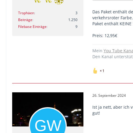
Das Paket enthält d
Trophäen
3
verkehrsroter Farbe.
Beiträge
1.250
Paket enthält KEINE 
Filebase Einträge
9
Preis: 12,95€
Mein
You Tube Kana
Den Kanal unterstü
1
26. September 2024
Ist ja nett, aber i
gut!