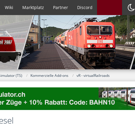
Wiki
Marktplatz
Partner
Discord
Simulator (TS)
Kommerzielle Add-ons
vR - virtualRailroads
esel