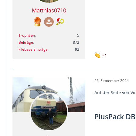
Matthias0710
Trophäen
5
Beiträge
872
Filebase Einträge
92
1
26. September 2024
Auf der Seite von Vi
PlusPack DBb