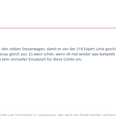
 den selben Steuerwagen, damit er von der 218 Expert Linie gesc
 genau gleich aus. Es wäre schön, wenn vR mal wieder was komple
h kein sinnvoller Einsatzort für diese Combi ein.
fgibt um Sicherheit zu gewinnen, der wird am Ende beides verliere