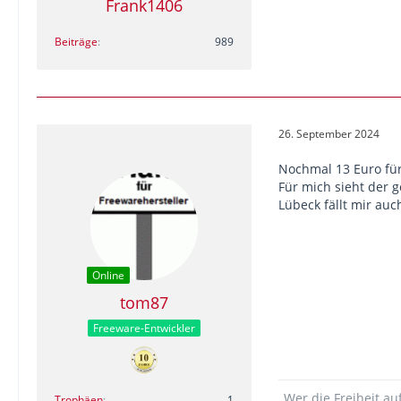
Frank1406
Beiträge
989
26. September 2024
Nochmal 13 Euro für
Für mich sieht der
Lübeck fällt mir auc
Online
tom87
Freeware-Entwickler
„Wer die Freiheit au
Trophäen
1