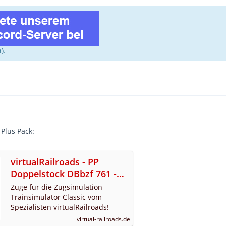
n
).
Plus Pack:
virtualRailroads - PP
Doppelstock DBbzf 761 -
Diesel
Züge für die Zugsimulation
Trainsimulator Classic vom
Spezialisten virtualRailroads!
virtual-railroads.de