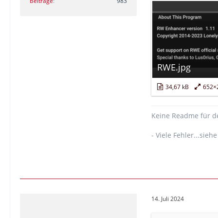
Beiträge
983
RWE.jpg
34,67 kB
652×
Keine Readme für de
- Viele Fehler...sieh
14. Juli 2024