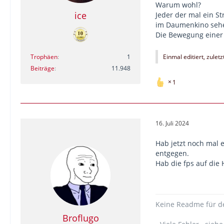
Warum wohl?
ice
Jeder der mal ein S
im Daumenkino seh
Die Bewegung einer 
Trophäen
1
Einmal editiert, zulet
Beiträge
11.948
1
16. Juli 2024
Hab jetzt noch mal 
entgegen.
Hab die fps auf die 
Keine Readme für de
Broflugo