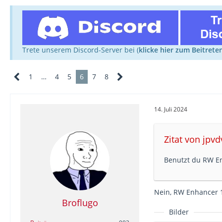
Trete unserem Discord-Server bei (
klicke hier zum Beitrete
1
…
4
5
6
7
8
14. Juli 2024
Zitat von jpvd
Benutzt du RW E
Nein, RW Enhancer 1
Broflugo
Bilder