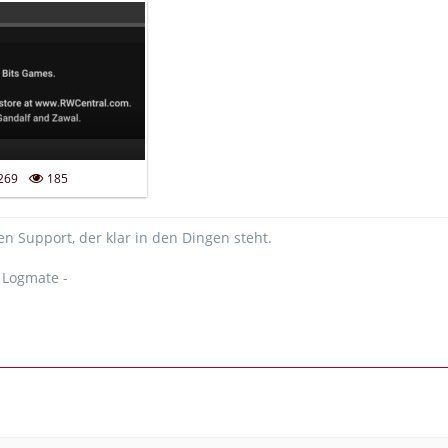
269
185
n Support, der klar in den Dingen steht.
e Logmate -