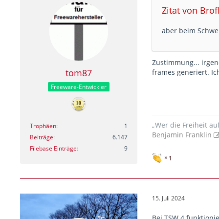
Zitat von Bro
aber beim Schwen
Zustimmung... irgen
tom87
frames generiert. Ic
Freeware-Entwickler
„Wer die Freiheit au
Trophäen
1
Benjamin Franklin
Beiträge
6.147
Filebase Einträge
9
1
15. Juli 2024
Bei TSW 4 funktioni