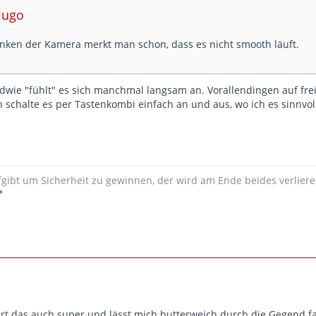
flugo
ken der Kamera merkt man schon, dass es nicht smooth läuft.
dwie "fühlt" es sich manchmal langsam an. Vorallendingen auf frei
h schalte es per Tastenkombi einfach an und aus, wo ich es sinnvol
fgibt um Sicherheit zu gewinnen, der wird am Ende beides verliere
ert das auch super und lässt mich butterweich durch die Gegend f