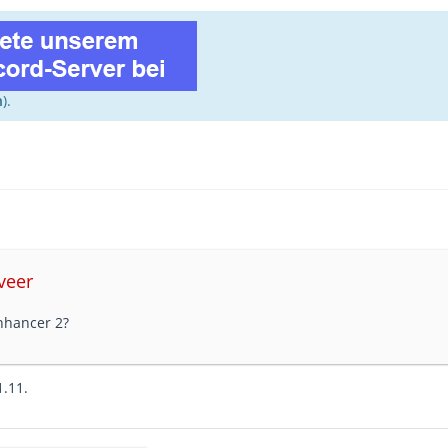
n
).
veer
nhancer 2?
.11.