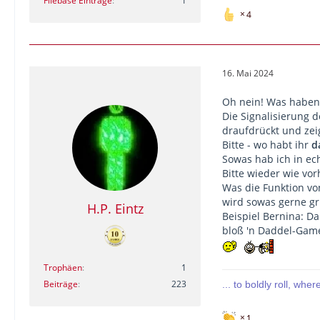
Filebase Einträge
1
4
16. Mai 2024
Oh nein! Was haben 
Die Signalisierung d
draufdrückt und zeig
Bitte - wo habt ihr
d
Sowas hab ich in ec
Bitte wieder wie vor
Was die Funktion vo
wird sowas gerne gr
H.P. Eintz
Beispiel Bernina: Da
bloß 'n Daddel-Game.
Trophäen
1
Beiträge
223
... to boldly roll, whe
1