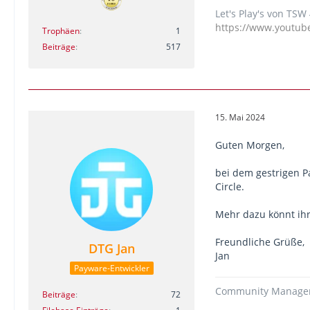
Let's Play's von TS
https://www.youtu
Trophäen
1
Beiträge
517
15. Mai 2024
Guten Morgen,
bei dem gestrigen Pa
Circle.
Mehr dazu könnt ihr
Freundliche Grüße,
DTG Jan
Jan
Payware-Entwickler
Community Manager 
Beiträge
72