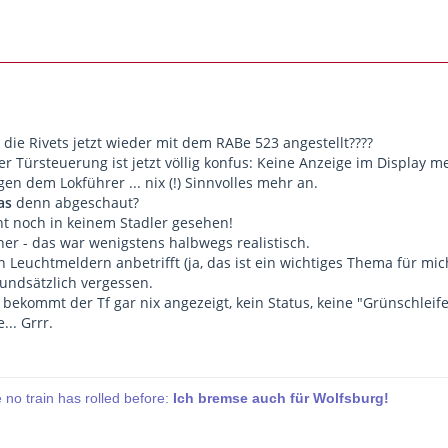
die Rivets jetzt wieder mit dem RABe 523 angestellt????
er Türsteuerung ist jetzt völlig konfus: Keine Anzeige im Display 
en dem Lokführer ... nix (!) Sinnvolles mehr an.
as
denn abgeschaut?
ht noch in keinem Stadler gesehen!
her - das war wenigstens halbwegs realistisch.
n Leuchtmeldern anbetrifft (ja, das ist ein wichtiges Thema für mi
undsätzlich vergessen.
 bekommt der Tf gar nix angezeigt, kein Status, keine "Grünschleif
.. Grrr.
re no train has rolled before:
Ich bremse auch für Wolfsburg!