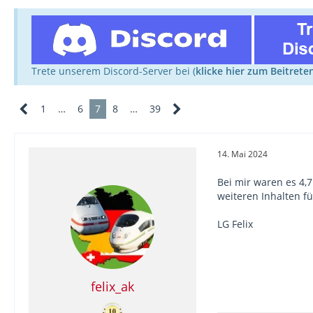
Trete unserem Discord-Server bei (
klicke hier zum Beitrete
1
…
6
7
8
…
39
14. Mai 2024
Bei mir waren es 4,7
weiteren Inhalten f
LG Felix
felix_ak