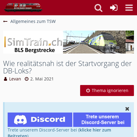
Allgemeines zum TSW
Wie realitätsnah ist der Startvorgang der
DB-Loks?
Levan
2. Mai 2021
Thema ignorieren
Trete unserem Discord-Server bei (
klicke hier zum
Beitreten
).