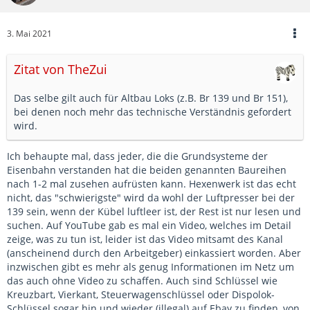
3. Mai 2021
Zitat von TheZui
Das selbe gilt auch für Altbau Loks (z.B. Br 139 und Br 151),
bei denen noch mehr das technische Verständnis gefordert
wird.
Ich behaupte mal, dass jeder, die die Grundsysteme der
Eisenbahn verstanden hat die beiden genannten Baureihen
nach 1-2 mal zusehen aufrüsten kann. Hexenwerk ist das echt
nicht, das "schwierigste" wird da wohl der Luftpresser bei der
139 sein, wenn der Kübel luftleer ist, der Rest ist nur lesen und
suchen. Auf YouTube gab es mal ein Video, welches im Detail
zeige, was zu tun ist, leider ist das Video mitsamt des Kanal
(anscheinend durch den Arbeitgeber) einkassiert worden. Aber
inzwischen gibt es mehr als genug Informationen im Netz um
das auch ohne Video zu schaffen. Auch sind Schlüssel wie
Kreuzbart, Vierkant, Steuerwagenschlüssel oder Dispolok-
Schlüssel sogar hin und wieder (illegal) auf Ebay zu finden, von