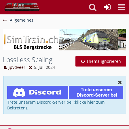
Allgemeines
LossLess Scaling
Thema ignorieren
jpvdveer
5. Juli 2024
Trete unserem Discord-Server bei (
klicke hier zum
Beitreten
).