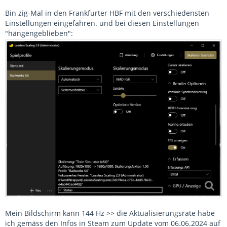
Bin zig-Mal in den Frankfurter HBF mit den verschiedensten
Einstellungen eingefahren. und bei diesen Einstellungen
"hängengeblieben":
Mein Bildschirm kann 144 Hz >> die Aktualisierungsrate habe
ich gemäss den Infos in Steam zum Update vom 06.06.2024 auf