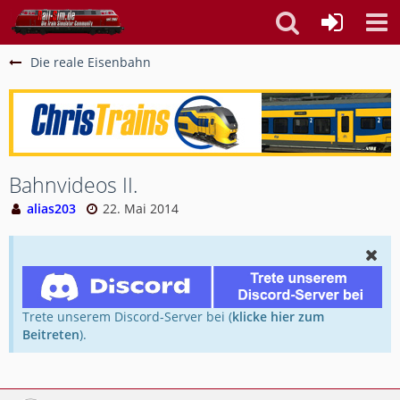
Die reale Eisenbahn
Bahnvideos II.
alias203
22. Mai 2014
Trete unserem Discord-Server bei (
klicke hier zum
Beitreten
).