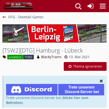
DTG - Dovetail Games
[TSW2][DTG] Hamburg - Lübeck
BlackyTrains
13. Mai 2021
erhältlich
TSW2
Thema ignorieren
Trete unserem Discord-Server bei (
klicke hier zum
Beitreten
).