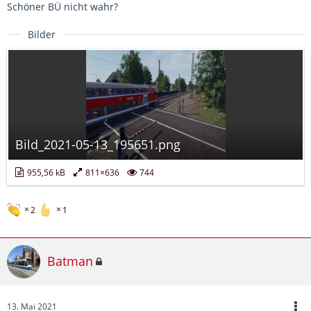
Schöner BÜ nicht wahr?
Bilder
Bild_2021-05-13_195651.png
955,56 kB
811×636
744
2
1
Batman
13. Mai 2021