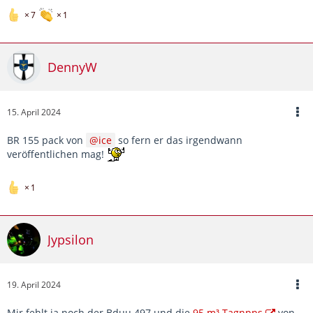
7
1
DennyW
15. April 2024
BR 155 pack von
ice
so fern er das irgendwann
veröffentlichen mag!
1
Jypsilon
19. April 2024
Mir fehlt ja noch der Bduu 497 und die
95 m³ Tagnpps
von