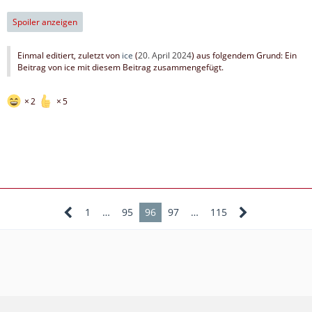
Spoiler anzeigen
Einmal editiert, zuletzt von
ice
(
20. April 2024
) aus folgendem Grund: Ein
Beitrag von ice mit diesem Beitrag zusammengefügt.
2
5
1
…
95
96
97
…
115