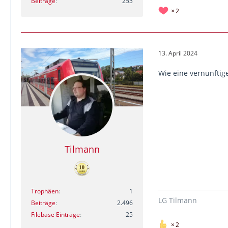
Beiträge
253
2
13. April 2024
Wie eine vernünfti
Tilmann
Trophäen
1
LG Tilmann
Beiträge
2.496
Filebase Einträge
25
2