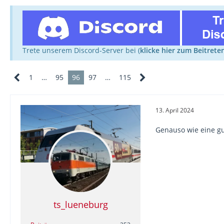
Trete unserem Discord-Server bei (
klicke hier zum Beitrete
1
…
95
96
97
…
115
13. April 2024
Genauso wie eine gut
ts_lueneburg