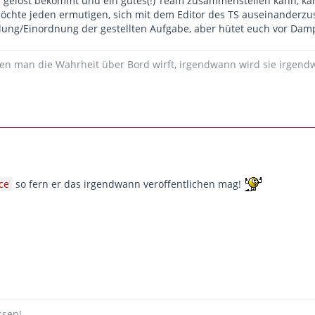
gelöst bekommt und ein gutes(!) Team zusammenstellen kann, kann
chte jeden ermutigen, sich mit dem Editor des TS auseinanderzus
ellung/Einordnung der gestellten Aufgabe, aber hütet euch vor Dam
ßen man die Wahrheit über Bord wirft, irgendwann wird sie irgend
ice
so fern er das irgendwann veröffentlichen mag!
ssen!