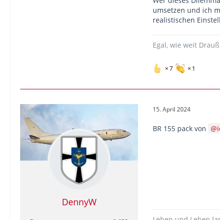
Wer dieses Dilemma 
umsetzen und ich mö
realistischen Einst
Egal, wie weit Drau
7
1
15. April 2024
BR 155 pack von
DennyW
Leben und Leben la