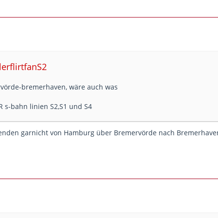
lerflirtfanS2
vörde-bremerhaven, wäre auch was
R s-bahn linien S2,S1 und S4
nden garnicht von Hamburg über Bremervörde nach Bremerhave