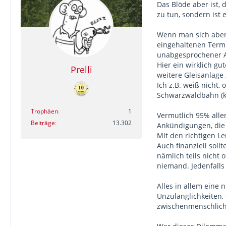
Das Blöde aber ist,
zu tun, sondern ist 
Wenn man sich aber
eingehaltenen Termi
unabgesprochener A
Hier ein wirklich gu
Prelli
weitere Gleisanlage
Ich z.B. weiß nicht,
Schwarzwaldbahn (k
Trophäen
1
Vermutlich 95% alle
Beiträge
13.302
Ankündigungen, die 
Mit den richtigen L
Auch finanziell sol
nämlich teils nicht
niemand. Jedenfalls 
Alles in allem eine
Unzulänglichkeiten,
zwischenmenschlich