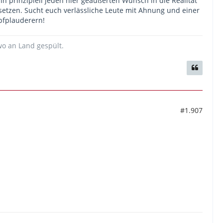
 prinzipiell jeden hier geäußerten Wunsch in die Realität
etzen. Sucht euch verlässliche Leute mit Ahnung und einer
pfplauderern!
wo an Land gespült.
#1.907