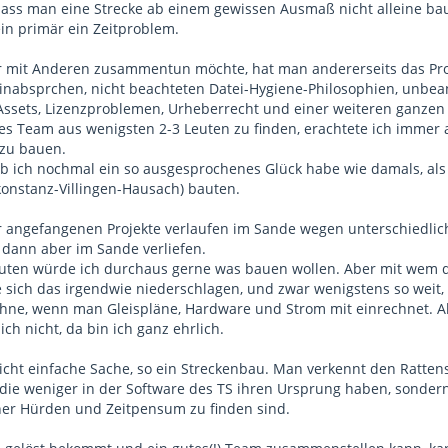
 dass man eine Strecke ab einem gewissen Ausmaß nicht alleine bau
ein primär ein Zeitproblem.
 mit Anderen zusammentun möchte, hat man andererseits das Prob
nabsprchen, nicht beachteten Datei-Hygiene-Philosophien, unbean
ssets, Lizenzproblemen, Urheberrecht und einer weiteren ganzen
tes Team aus wenigsten 2-3 Leuten zu finden, erachtete ich immer a
 zu bauen.
 ob ich nochmal ein so ausgesprochenes Glück habe wie damals, als 
onstanz-Villingen-Hausach) bauten.
r angefangenen Projekte verlaufen im Sande wegen unterschiedlichs
dann aber im Sande verliefen.
euten würde ich durchaus gerne was bauen wollen. Aber mit wem 
lte sich das irgendwie niederschlagen, und zwar wenigstens so wei
 ohne, wenn man Gleispläne, Hardware und Strom mit einrechnet. Al
ich nicht, da bin ich ganz ehrlich.
 nicht einfache Sache, so ein Streckenbau. Man verkennt den Ratt
 die weniger in der Software des TS ihren Ursprung haben, sonder
er Hürden und Zeitpensum zu finden sind.