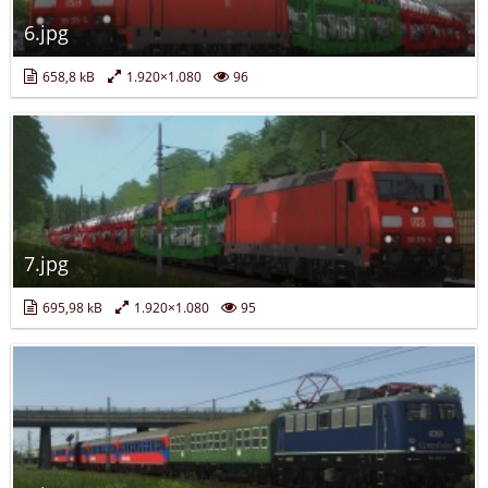
6.jpg
658,8 kB
1.920×1.080
96
7.jpg
695,98 kB
1.920×1.080
95