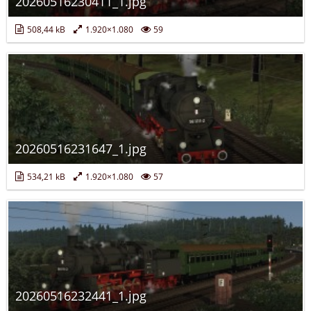
20260516230411_1.jpg
508,44 kB
1.920×1.080
59
20260516231647_1.jpg
534,21 kB
1.920×1.080
57
20260516232441_1.jpg