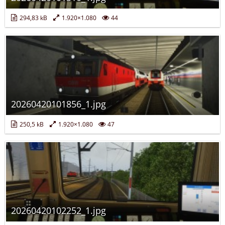
294,83 kB
1.920×1.080
44
20260420101856_1.jpg
250,5 kB
1.920×1.080
47
20260420102252_1.jpg