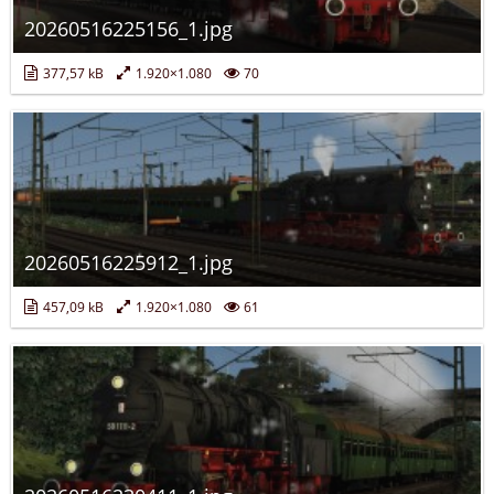
20260516225156_1.jpg
377,57 kB
1.920×1.080
70
20260516225912_1.jpg
457,09 kB
1.920×1.080
61