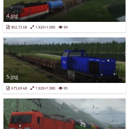
4.jpg
802,72 kB
1.920×1.080
99
5.jpg
675,69 kB
1.920×1.080
95