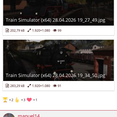
Train Simulator (x64) 28.04.2026 19_27_49.jpg
202,79 kB
1.920×1.080
99
Train Simulator (x64) 28.04.2026 19_34_50.jpg
283,29 kB
1.920×1.080
91
2
3
1
manuel14