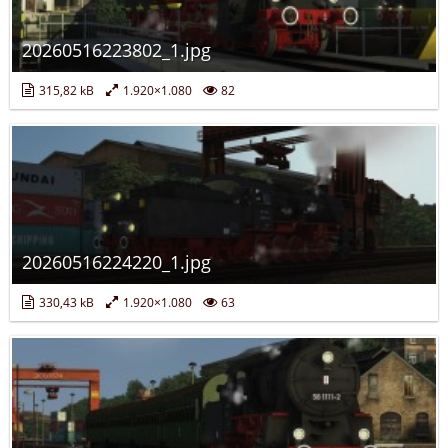
20260516223802_1.jpg
315,82 kB
1.920×1.080
82
20260516224220_1.jpg
330,43 kB
1.920×1.080
63