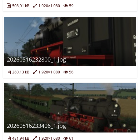
508,91 kB
1.920×1.080
59
20260516232800_1.jpg
260,13 kB
1.920×1.080
56
20260516233406_1.jpg
481,94 kB
1.920×1.080
61