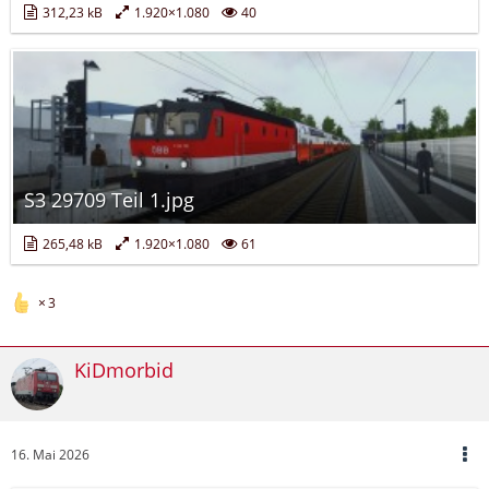
312,23 kB
1.920×1.080
40
S3 29709 Teil 1.jpg
265,48 kB
1.920×1.080
61
3
KiDmorbid
16. Mai 2026