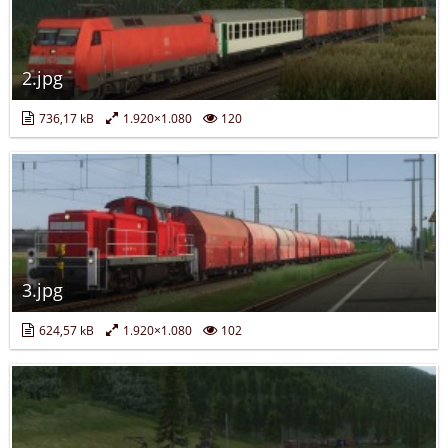
2.jpg
736,17 kB
1.920×1.080
120
3.jpg
624,57 kB
1.920×1.080
102