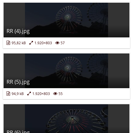
RR (4).jpg
95,82 kB
1.920×803
57
RR (5).jpg
94,9 kB
1.920×803
55
RR (6).jpg