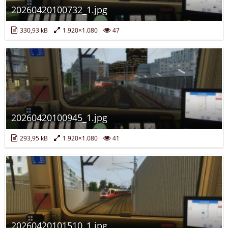
20260420100732_1.jpg
330,93 kB
1.920×1.080
47
20260420100945_1.jpg
293,95 kB
1.920×1.080
41
20260420101510_1.jpg