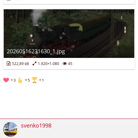
20260516231630_1.jpg
522,89 kB
1.920×1.080
45
3
5
1
svenko1998