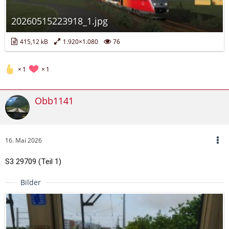
20260515223918_1.jpg
415,12 kB
1.920×1.080
76
1
1
Obb1141
16. Mai 2026
S3 29709 (Teil 1)
Bilder