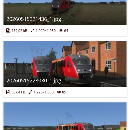
20260515221436_1.jpg
459,02 kB
1.920×1.080
64
20260515223030_1.jpg
587,4 kB
1.920×1.080
85