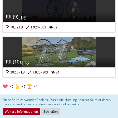
RR (9).jpg
70,52 kB
1.920×803
59
RR (10).jpg
302,07 kB
1.920×803
84
2
7
1
Diese Seite verwendet Cookies. Durch die Nutzung unserer Seite erklären
mihu65
Sie sich damit einverstanden, dass wir Cookies setzen.
Weitere Informationen
Schließen