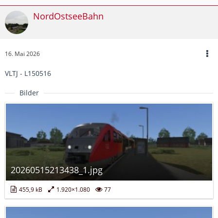
NordOstseeBahn
16. Mai 2026
VLTJ - L150516
Bilder
20260515213438_1.jpg
455,9 kB
1.920×1.080
77