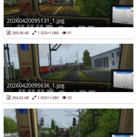
20260420095131_1.jpg
269,98 kB
1.920×1.080
61
20260420095636_1.jpg
264,62 kB
1.920×1.080
55