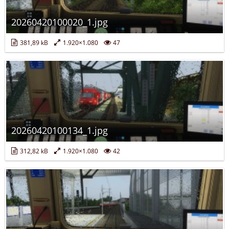
20260420100020_1.jpg
381,89 kB
1.920×1.080
47
20260420100134_1.jpg
312,82 kB
1.920×1.080
42