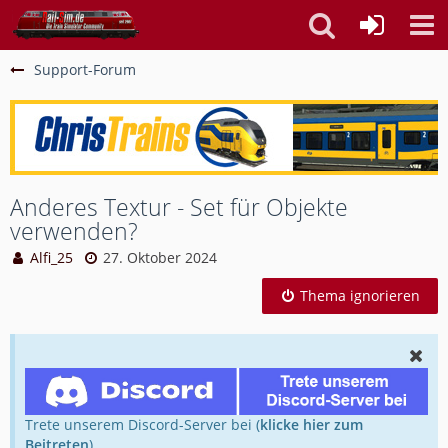
Support-Forum
Anderes Textur - Set für Objekte
verwenden?
Alfi_25
27. Oktober 2024
Thema ignorieren
Trete unserem Discord-Server bei (
klicke hier zum
Beitreten
).