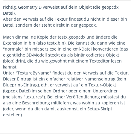
<
Polish
d:
type
=
"
cD
richtig, GeometryID verweist auf dein Objekt (die geopcdx
<
Russian
d:
type
=
"
c
Datei).
<
Other
/>
Aber den Verweis auf die Textur findest du nicht in dieser bin
<
Key
d:
type
=
"
cDelt
Datei, sondern der steht direkt in der geopcdx.
</
Localisation-cUserLo
</
Description
>
Mach dir mal ne Kopie der testx.geopcdx und ändere die
<
Category
d:
type
=
"
cDeltaSt
Extension in bin (also testx.bin). Die kannst du dann wie eine
<
ValidInScenarios
d:
type
=
"
"normale" bin mit serz.exe in eine xml-Datei konvertieren (das
</
iBrowseableBlueprint-cBrowse
eigentliche 3D-Modell steckt da als binär codiertes Objekt
</
BrowseInformation
>
(blob) drin), die du wie gewohnt mit einem Texteditor lesen
<
RenderComponent
>
kannst.
<
cSceneryRenderBlueprint
>
Unter "TextureByName" findest du den Verweis auf die Textur.
<
PrimaryNamedTextureSet
>
Dieser Eintrag ist ein einfacher relativer Namenseintrag (kein
<
iBlueprintLibrary-cAb
Blueprint-Eintrag), d.h. er verweist auf ein Textur-Objekt
<
BlueprintSetID
>
(tgpcdx Datei) im selben Ordner oder einem Unterordner
<
iBlueprintLib
(meistens "textures"). Bei einer Veröffentlichung müsstest du
<
Provider
also eine Beschreibung mitliefern, was wohin zu kopieren ist
<
Product
d
(oder, wenn du dich damit auskennst, ein Setup-Skript
</
iBlueprintLi
erstellen).
</
BlueprintSetID
>
<
BlueprintID
d:
typ
</
iBlueprintLibrary-cA