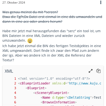
27. Oktober 2024
Was genau meinst du mit *serzen?
Etwa die TgPcDx Datei erst einmal in eine dds umwandeln und
dann in eine ace oder anders herum?
Habe mir jetzt mal herausgefunden das "serz" ein tool ist, um
BIN Dateien in eine XML Dateien und wieder zurück
umzuwandeln.
Ich habe jetzt einmal die BIN des fertigen Testobjektes in eine
XML umgewandelt. Dort finde ich zwar den Pfad zum ändern
der igs. Aber wo ändere ich in der XML die Referenz der
Textur?
XML
<?xml version="1.0" encoding="utf-8"?>
<
cBlueprintLoader
xmlns:
d
=
"
http://www.kuju.com
<
Blueprint
>
<
cSceneryBlueprint
>
<
Name
d:
type
=
"
cDeltaString
"
>
TestX
<
<
BrowseInformation
>