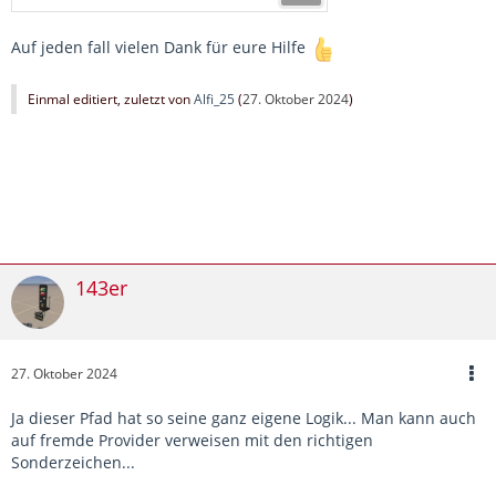
<
HeatHaze
/>
<
TexText
/>
<
ProjectedLightElement
/>
Auf jeden fall vielen Dank für eure Hilfe
<
Instancable
d:
type
=
"
bool
"
<
DetailLevelGenerationRang
Einmal editiert, zuletzt von
Alfi_25
(
27. Oktober 2024
)
<
cSceneryRenderBluepri
<
HighestLevel_1isH
<
LowestLevel_10isL
</
cSceneryRenderBluepr
</
DetailLevelGenerationRan
</
cSceneryRenderBlueprint
>
</
RenderComponent
>
<
PosOriComponent
>
143er
<
cPosOriBlueprint
/>
</
PosOriComponent
>
<
ContainerComponent
>
<
cEntityContainerBlueprint
>
27. Oktober 2024
<
TrackTerrainInEditor
d:
ty
<
Children
/>
Ja dieser Pfad hat so seine ganz eigene Logik... Man kann auch
</
cEntityContainerBlueprint
>
auf fremde Provider verweisen mit den richtigen
</
ContainerComponent
>
Sonderzeichen...
<
CollisionComponent
>
<
cCollisionComponentBlueprint
>