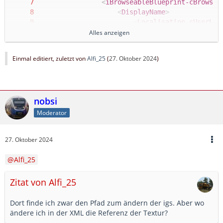
<
iBrowseableBlueprint-cBrowseI
<
DisplayName
>
<
Localisation-cUserLoc
<
English
d:
type
=
"
c
Alles anzeigen
<
French
d:
type
=
"
cD
<
Italian
d:
type
=
"
c
Einmal editiert, zuletzt von
Alfi_25
(
27. Oktober 2024
)
<
German
d:
type
=
"
cD
<
Spanish
d:
type
=
"
c
<
Dutch
d:
type
=
"
cDe
<
Polish
d:
type
=
"
cD
nobsi
<
Russian
d:
type
=
"
c
<
Other
/>
Moderator
<
Key
d:
type
=
"
cDelt
</
Localisation-cUserLo
27. Oktober 2024
</
DisplayName
>
<
Description
>
Alfi_25
<
Localisation-cUserLoc
<
English
d:
type
=
"
c
Zitat von Alfi_25
<
French
d:
type
=
"
cD
<
Italian
d:
type
=
"
c
<
German
d:
type
=
"
cD
Dort finde ich zwar den Pfad zum ändern der igs. Aber wo
<
Spanish
d:
type
=
"
c
ändere ich in der XML die Referenz der Textur?
<
Dutch
d:
type
=
"
cDe