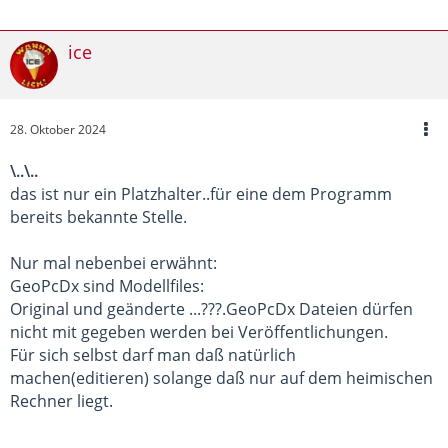
<
Boxes
/>
<
RequiredAtEndOfTrack
d:
ty
ice
</
cCollisionComponentBlueprint
</
CollisionComponent
>
</
cSceneryBlueprint
>
</
Blueprint
>
28. Oktober 2024
</
cBlueprintLoader
>
\..\..
das ist nur ein Platzhalter..für eine dem Programm
bereits bekannte Stelle.
Nur mal nebenbei erwähnt:
GeoPcDx sind Modellfiles:
Original und geänderte ...???.GeoPcDx Dateien dürfen
nicht mit gegeben werden bei Veröffentlichungen.
Für sich selbst darf man daß natürlich
machen(editieren) solange daß nur auf dem heimischen
Rechner liegt.