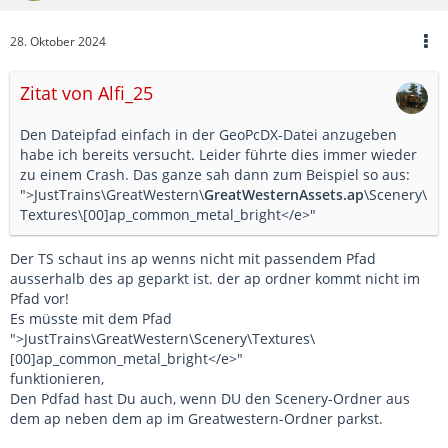
28. Oktober 2024
Zitat von Alfi_25
Den Dateipfad einfach in der GeoPcDX-Datei anzugeben
habe ich bereits versucht. Leider führte dies immer wieder
zu einem Crash. Das ganze sah dann zum Beispiel so aus:
">JustTrains\GreatWestern\
GreatWesternAssets.ap
\Scenery\
Textures\[00]ap_common_metal_bright</e>"
Der TS schaut ins ap wenns nicht mit passendem Pfad
ausserhalb des ap geparkt ist. der ap ordner kommt nicht im
Pfad vor!
Es müsste mit dem Pfad
">JustTrains\GreatWestern\Scenery\Textures\
[00]ap_common_metal_bright</e>"
funktionieren,
Den Pdfad hast Du auch, wenn DU den Scenery-Ordner aus
dem ap neben dem ap im Greatwestern-Ordner parkst.