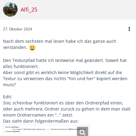
</
PrimaryNamedTextureSet
>
Alfi_25
<
SecondaryNamedTextureSet
>
<
iBlueprintLibrary-cAb
<
BlueprintSetID
>
<
iBlueprintLib
27. Oktober 2024
<
Provider
<
Product
d
Nach dem sechsten mal lesen habe ich das ganze auch
</
iBlueprintLi
verstanden.
</
BlueprintSetID
>
<
BlueprintID
d:
typ
Den Texturpfad hatte ich testweise mal geändert. Soweit hat
</
iBlueprintLibrary-cA
alles funktioniert.
</
SecondaryNamedTextureSet
Aber sonst gibt es wirklich keine Möglichkeit direkt auf die
<
GeometryID
d:
type
=
"
cDelta
Textur zu verweisen das nichts "hin und her" kopiert werden
<
CollisionGeometryID
d:
typ
muss?
<
Pickable
d:
type
=
"
cDeltaSt
<
CastsShadows
d:
type
=
"
cDel
Edit:
<
ShadowType
d:
type
=
"
cDelta
Soo, scheinbar funktioniert es über den Ordnerpfad einen,
<
ViewType
d:
type
=
"
cDeltaSt
oder auch mehrere, Ordner zurück zu gehen in dem man statt
<
Palettised
d:
type
=
"
cDelta
einem Ordnernamen ein ".." setzt.
<
Palette0Index
d:
type
=
"
sIn
Das sieht dann folgendermaßen aus:
<
Palette1Index
d:
type
=
"
sIn
<
Palette2Index
d:
type
=
"
sIn