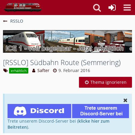
RSSLO
[RSSLO] Südbahn Route (Semmering)
Safter
9. Februar 2016
erhältlich
Thema ignorieren
Trete unserem Discord-Server bei (
klicke hier zum
Beitreten
).