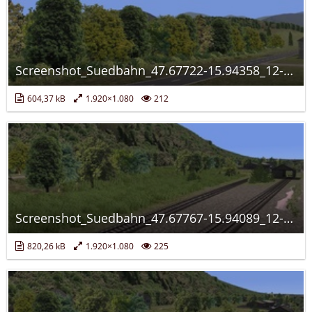
Screenshot_Suedbahn_47.67722-15.94358_12-18-23.jpg
604,37 kB
1.920×1.080
212
Screenshot_Suedbahn_47.67767-15.94089_12-02-59.jpg
820,26 kB
1.920×1.080
225