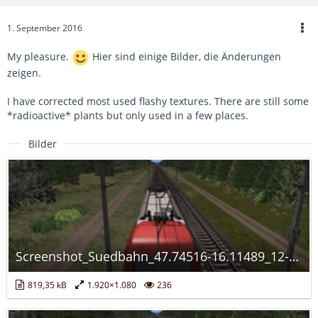
1. September 2016
My pleasure.
Hier sind einige Bilder, die Änderungen
zeigen.
I have corrected most used flashy textures. There are still some
*radioactive* plants but only used in a few places.
Bilder
Screenshot_Suedbahn_47.74516-16.11489_12-00-19.jpg
819,35 kB
1.920×1.080
236