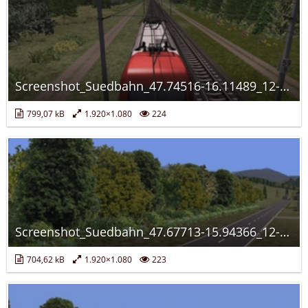
Screenshot_Suedbahn_47.74516-16.11489_12-02-22.jpg
799,07 kB
1.920×1.080
224
Screenshot_Suedbahn_47.67713-15.94366_12-01-21.jpg
704,62 kB
1.920×1.080
223