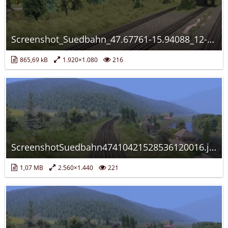
Screenshot_Suedbahn_47.67761-15.94088_12-18-08.jpg
865,69 kB
1.920×1.080
216
ScreenshotSuedbahn47410421528536120016.jpg
1,07 MB
2.560×1.440
221