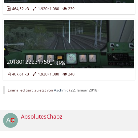
464,52 kB
1.920×1.080
239
20180122231750_1.jpg
407,61 kB
1.920×1.080
240
Einmal editiert, zuletzt von
Aschmic
(
22. Januar 2018
)
AbsolutesChaoz