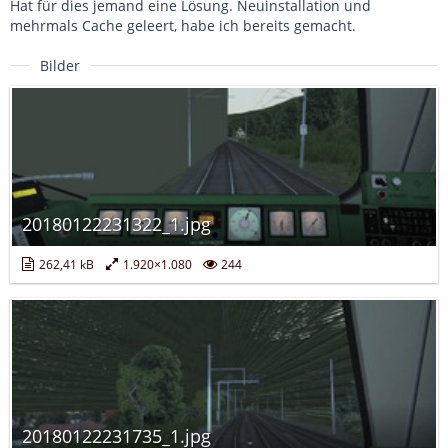
Hat für dies jemand eine Lösung. Neuinstallation und
mehrmals Cache geleert, habe ich bereits gemacht.
Bilder
20180122231322_1.jpg
262,41 kB
1.920×1.080
244
20180122231735_1.jpg