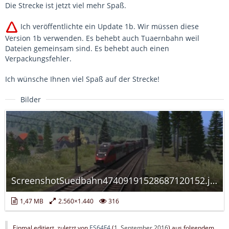
Die Strecke ist jetzt viel mehr Spaß.
Ich veröffentlichte ein Update 1b. Wir müssen diese
Version 1b verwenden. Es behebt auch Tuaernbahn weil
Dateien gemeinsam sind. Es behebt auch einen
Verpackungsfehler.
Ich wünsche Ihnen viel Spaß auf der Strecke!
Bilder
ScreenshotSuedbahn47409191528687120152.jpg
1,47 MB
2.560×1.440
316
Einmal editiert, zuletzt von
ES64F4
(
1. September 2016
) aus folgendem