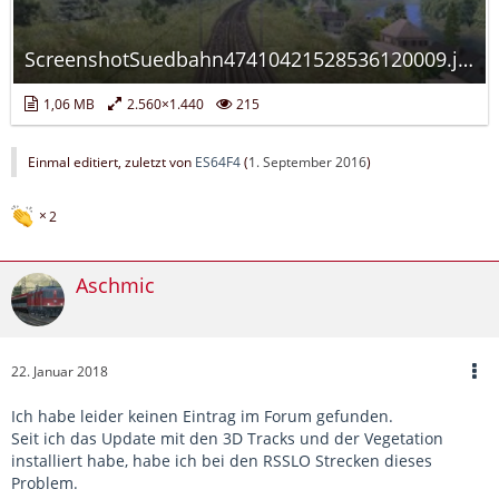
ScreenshotSuedbahn47410421528536120009.jpg
1,06 MB
2.560×1.440
215
Einmal editiert, zuletzt von
ES64F4
(
1. September 2016
)
2
Aschmic
22. Januar 2018
Ich habe leider keinen Eintrag im Forum gefunden.
Seit ich das Update mit den 3D Tracks und der Vegetation
installiert habe, habe ich bei den RSSLO Strecken dieses
Problem.