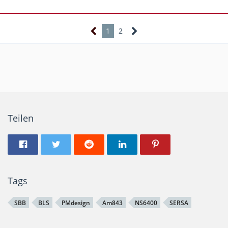
1
2
Teilen
Tags
SBB
BLS
PMdesign
Am843
NS6400
SERSA