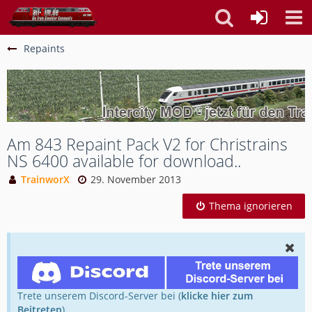
Repaints
Am 843 Repaint Pack V2 for Christrains
NS 6400 available for download..
TrainworX
29. November 2013
Thema ignorieren
Trete unserem Discord-Server bei (
klicke hier zum
Beitreten
).