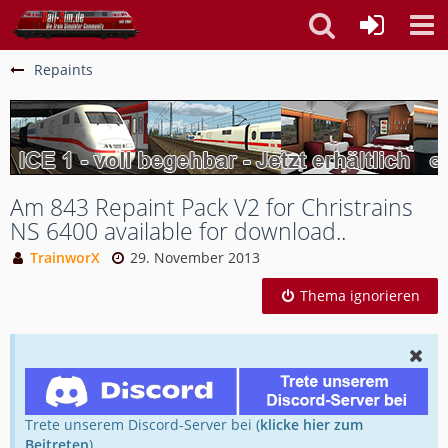
Repaints
Am 843 Repaint Pack V2 for Christrains
NS 6400 available for download..
TrainworX
29. November 2013
Thema ignorieren
Trete unserem Discord-Server bei (
klicke hier zum
Beitreten
).