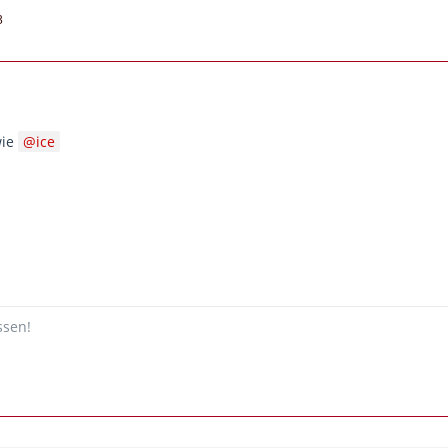
3
wie
ice
ssen!