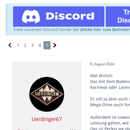
Trete unserem Discord-Server bei (
klicke hier zum Beitrete
1
2
3
4
5
8. August 2024
Mal ehrlich:
Das mit dem Bodensc
Karneval oder Laser
Es soll ja aber auc
Mega-Drive auch für .
Außerdem ist sowas 
Uerdinger67
Leistung gehen, wie
Das ist Perlen vor di