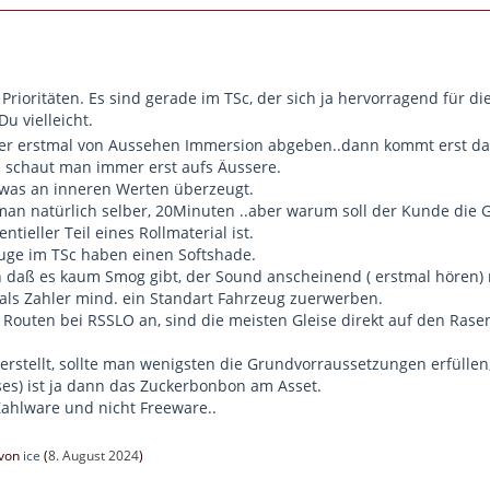
Prioritäten. Es sind gerade im TSc, der sich ja hervorragend für d
Du vielleicht.
r erstmal von Aussehen Immersion abgeben..dann kommt erst das a
 schaut man immer erst aufs Äussere.
as an inneren Werten überzeugt.
an natürlich selber, 20Minuten ..aber warum soll der Kunde die 
entieller Teil eines Rollmaterial ist.
euge im TSc haben einen Softshade.
n daß es kaum Smog gibt, der Sound anscheinend ( erstmal hören) 
ls Zahler mind. ein Standart Fahrzeug zuerwerben.
 Routen bei RSSLO an, sind die meisten Gleise direkt auf den Rase
stellt, sollte man wenigsten die Grundvorraussetzungen erfüllen
ses) ist ja dann das Zuckerbonbon am Asset.
Zahlware und nicht Freeware..
 von
ice
(
8. August 2024
)