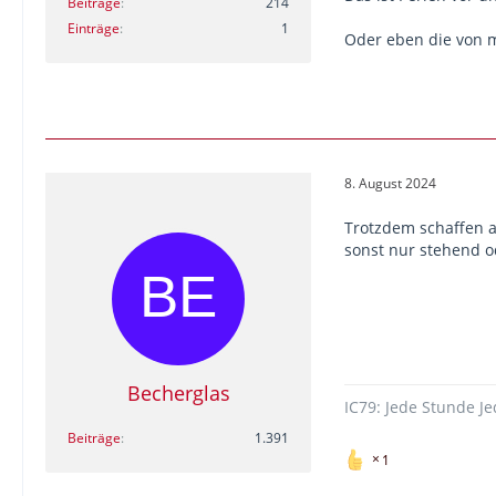
Beiträge
214
Einträge
1
Oder eben die von m
8. August 2024
Trotzdem schaffen an
sonst nur stehend o
Becherglas
IC79: Jede Stunde Je
Beiträge
1.391
1