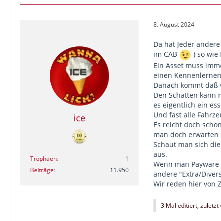
8. August 2024
Da hat Jeder andere 
im CAB
) so wie 
Ein Asset muss imme
einen Kennenlernen
Danach kommt daß w
Den Schatten kann m
es eigentlich ein ess
Und fast alle Fahrz
ice
Es reicht doch scho
man doch erwarten a
Schaut man sich die
aus.
Trophäen
1
Wenn man Payware er
Beiträge
11.950
andere "Extra/Diver
Wir reden hier von 
3 Mal editiert, zuletzt