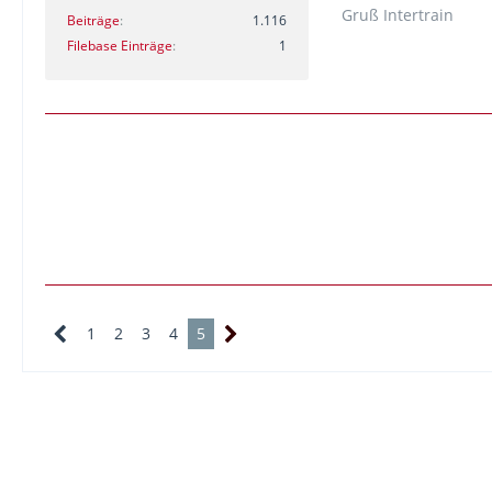
Gruß Intertrain
Beiträge
1.116
Filebase Einträge
1
1
2
3
4
5