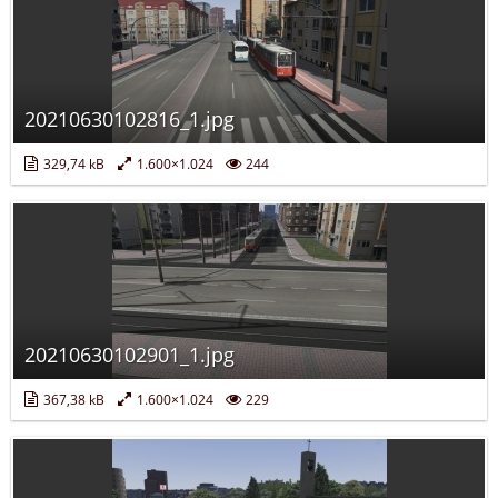
20210630102816_1.jpg
329,74 kB
1.600×1.024
244
20210630102901_1.jpg
367,38 kB
1.600×1.024
229