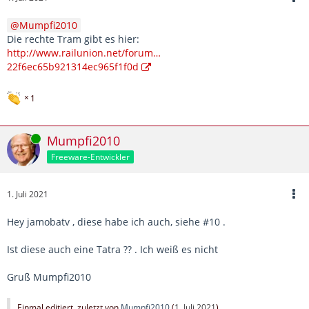
Mumpfi2010
Die rechte Tram gibt es hier:
http://www.railunion.net/forum…
22f6ec65b921314ec965f1f0d
1
Online
Mumpfi2010
Freeware-Entwickler
1. Juli 2021
Hey jamobatv , diese habe ich auch, siehe #10 .
Ist diese auch eine Tatra ?? . Ich weiß es nicht
Gruß Mumpfi2010
Einmal editiert, zuletzt von
Mumpfi2010
(
1. Juli 2021
)