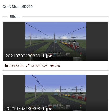
Gruß Mumpfi2010
Bilder
20210702130830_1.jpg
254,63 kB
1.600×1.024
228
20210702130803_1.jpg