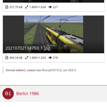
257,79 kB
1.600×1.024
227
20210702134753_1.jpg
364,18 kB
1.600×1.024
218
Einmal editiert, zuletzt von
Mumpfi2010
(
2. Juli 2021
)
Berlin 1986