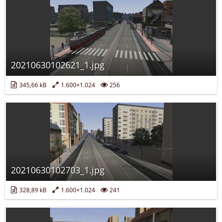
20210630102621_1.jpg
345,66 kB
1.600×1.024
256
20210630102703_1.jpg
328,89 kB
1.600×1.024
241