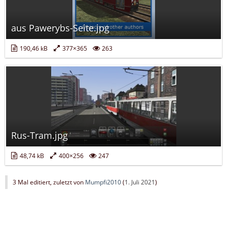
aus Pawerybs-Seite.jpg
190,46 kB
377×365
263
Rus-Tram.jpg
48,74 kB
400×256
247
3 Mal editiert, zuletzt von
Mumpfi2010
(
1. Juli 2021
)