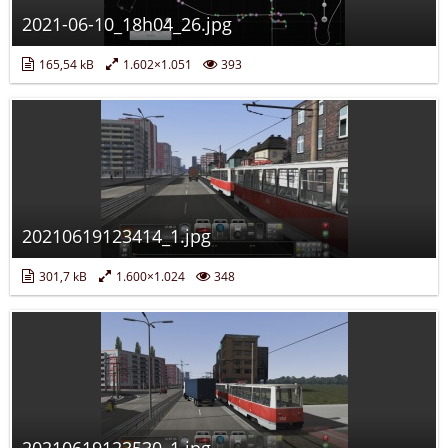
2021-06-10_18h04_26.jpg
165,54 kB
1.602×1.051
393
20210619123414_1.jpg
301,7 kB
1.600×1.024
348
20210619123530_1.jpg