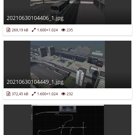
20210630104406_1.jpg
269,19 kB
1.600×1.024
235
20210630104449_1.jpg
372,45 kB
1.600×1.024
232