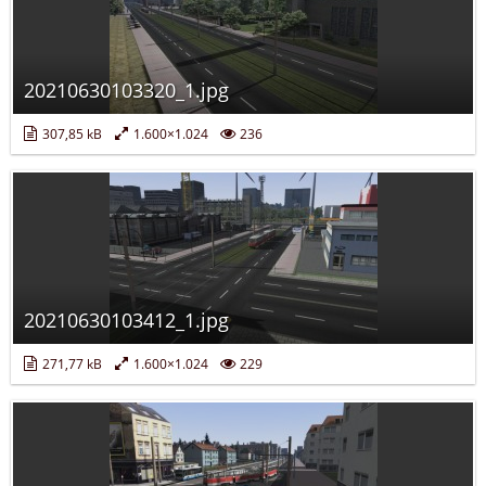
20210630103320_1.jpg
307,85 kB
1.600×1.024
236
20210630103412_1.jpg
271,77 kB
1.600×1.024
229