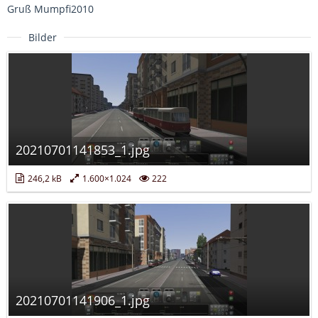
Gruß Mumpfi2010
Bilder
20210701141853_1.jpg
246,2 kB
1.600×1.024
222
20210701141906_1.jpg