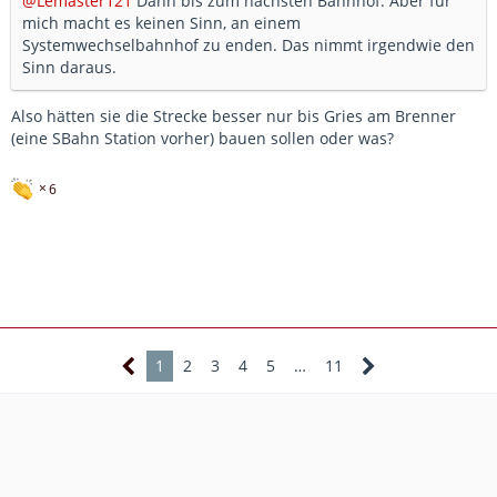
@Lemaster121
Dann bis zum nächsten Bahnhof. Aber für
mich macht es keinen Sinn, an einem
Systemwechselbahnhof zu enden. Das nimmt irgendwie den
Sinn daraus.
Also hätten sie die Strecke besser nur bis Gries am Brenner
(eine SBahn Station vorher) bauen sollen oder was?
6
1
2
3
4
5
…
11