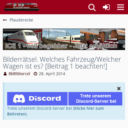
Plauderecke
Bilderrätsel. Welches Fahrzeug/Welcher
Wagen ist es? [Beitrag 1 beachten!]
BkBtMarcel
28. April 2014
Trete unserem Discord-Server bei (
klicke hier zum
Beitreten
).