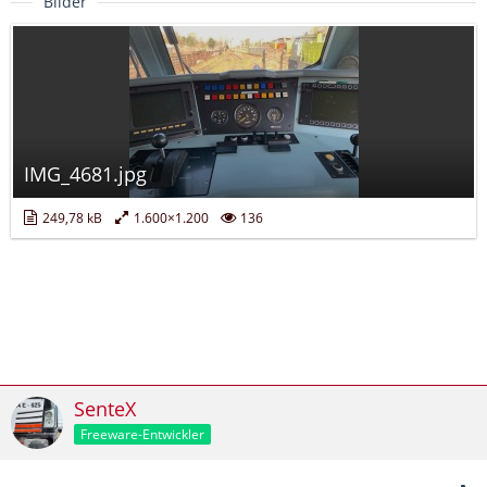
Bilder
IMG_4681.jpg
249,78 kB
1.600×1.200
136
SenteX
Freeware-Entwickler