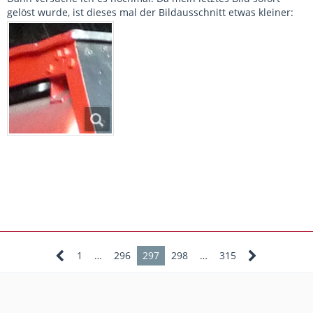
gelöst wurde, ist dieses mal der Bildausschnitt etwas kleiner:
1
…
296
297
298
…
315