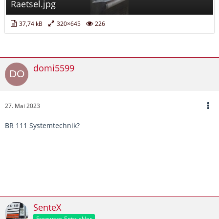
Raetsel.jpg
37,74 kB
320×645
226
domi5599
27. Mai 2023
BR 111 Systemtechnik?
SenteX
Freeware-Entwickler