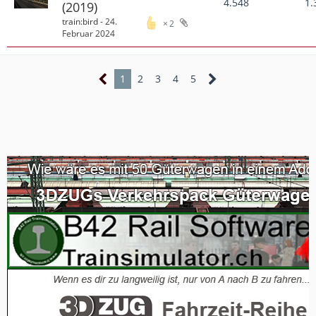
4.548
1.
(2019)
train:bird
-
24.
2
Februar 2024
1
2
3
4
5