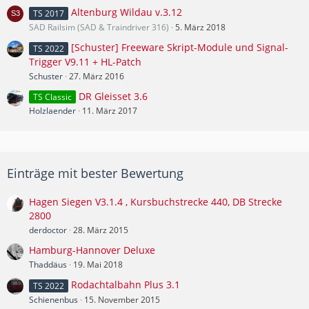
Altenburg Wildau v.3.12
TS 2017
SAD Railsim (SAD & Traindriver 316)
5. März 2018
[Schuster] Freeware Skript-Module und Signal-
TS 2022
Trigger V9.11 + HL-Patch
Schuster
27. März 2016
DR Gleisset 3.6
TS Classic
Holzlaender
11. März 2017
Einträge mit bester Bewertung
Hagen Siegen V3.1.4 , Kursbuchstrecke 440, DB Strecke
2800
derdoctor
28. März 2015
Hamburg-Hannover Deluxe
Thaddäus
19. Mai 2018
Rodachtalbahn Plus 3.1
TS 2022
Schienenbus
15. November 2015