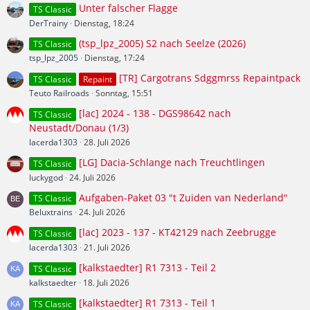
Unter falscher Flagge
TS Classic
DerTrainy
Dienstag, 18:24
(tsp_lpz_2005) S2 nach Seelze (2026)
TS Classic
tsp_lpz_2005
Dienstag, 17:24
[TR] Cargotrans Sdggmrss Repaintpack
TS Classic
Repaint
Teuto Railroads
Sonntag, 15:51
[lac] 2024 - 138 - DGS98642 nach
TS Classic
Neustadt/Donau (1/3)
lacerda1303
28. Juli 2026
[LG] Dacia-Schlange nach Treuchtlingen
TS Classic
luckygod
24. Juli 2026
Aufgaben-Paket 03 "t Zuiden van Nederland"
TS Classic
Beluxtrains
24. Juli 2026
[lac] 2023 - 137 - KT42129 nach Zeebrugge
TS Classic
lacerda1303
21. Juli 2026
[kalkstaedter] R1 7313 - Teil 2
TS Classic
kalkstaedter
18. Juli 2026
[kalkstaedter] R1 7313 - Teil 1
TS Classic