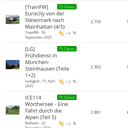
[TrainFW]
TS Classic
Eurocity von der
Steiermark nach
2.759
Mainhattan (4/5)
TrainFW
-
18.
6
September 2025
[LG]
TS Classic
Frühdienst in
München-
2.362
Steinhausen (Teile
1+2)
luckygod
-
15. April
3
2025
ICE114
TS Classic
Wörthersee - Eine
Fahrt durch die
2.881
Alpen (Teil 5)
fetthuhn
-
22.
5
Dezember 2024