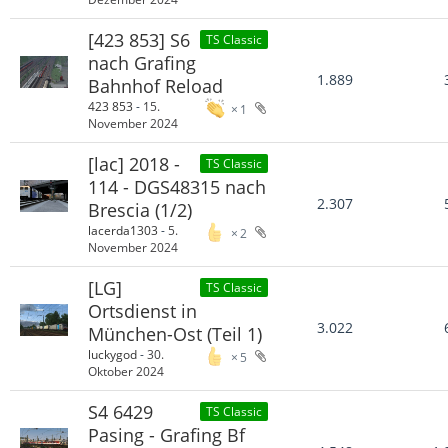
[423 853] S6
TS Classic
nach Grafing
1.889
Bahnhof Reload
423 853
-
15.
1
November 2024
[lac] 2018 -
TS Classic
114 - DGS48315 nach
2.307
Brescia (1/2)
lacerda1303
-
5.
2
November 2024
[LG]
TS Classic
Ortsdienst in
3.022
München-Ost (Teil 1)
luckygod
-
30.
5
Oktober 2024
S4 6429
TS Classic
Pasing - Grafing Bf