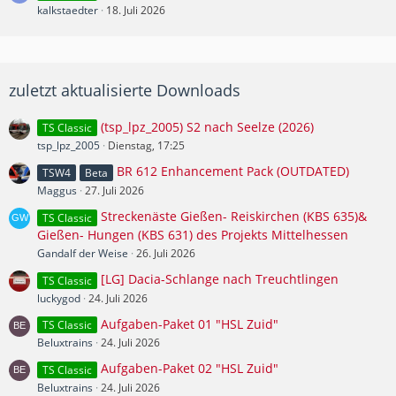
kalkstaedter
18. Juli 2026
zuletzt aktualisierte Downloads
(tsp_lpz_2005) S2 nach Seelze (2026)
TS Classic
tsp_lpz_2005
Dienstag, 17:25
BR 612 Enhancement Pack (OUTDATED)
TSW4
Beta
Maggus
27. Juli 2026
Streckenäste Gießen- Reiskirchen (KBS 635)&
TS Classic
Gießen- Hungen (KBS 631) des Projekts Mittelhessen
Gandalf der Weise
26. Juli 2026
[LG] Dacia-Schlange nach Treuchtlingen
TS Classic
luckygod
24. Juli 2026
Aufgaben-Paket 01 "HSL Zuid"
TS Classic
Beluxtrains
24. Juli 2026
Aufgaben-Paket 02 "HSL Zuid"
TS Classic
Beluxtrains
24. Juli 2026