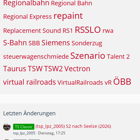
Regionalbahn
Regional Bahn
repaint
Regional Express
RSSLO
Replacement Sound
RS1
rwa
S-Bahn
Siemens
SBB
Sonderzug
Szenario
steuerwagenschmiede
Talent 2
Taurus
TSW
TSW2
Vectron
ÖBB
virtual railroads
VirtualRailroads
vR
Letzten Änderungen
(tsp_lpz_2005) S2 nach Seelze (2026)
TS Classic
tsp_lpz_2005
Dienstag, 17:25