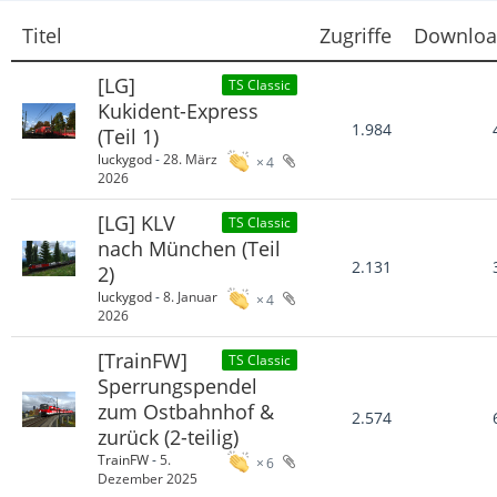
Titel
Zugriffe
Downloa
[LG]
TS Classic
Kukident-Express
1.984
(Teil 1)
luckygod
-
28. März
4
2026
[LG] KLV
TS Classic
nach München (Teil
2.131
2)
luckygod
-
8. Januar
4
2026
[TrainFW]
TS Classic
Sperrungspendel
zum Ostbahnhof &
2.574
zurück (2-teilig)
TrainFW
-
5.
6
Dezember 2025