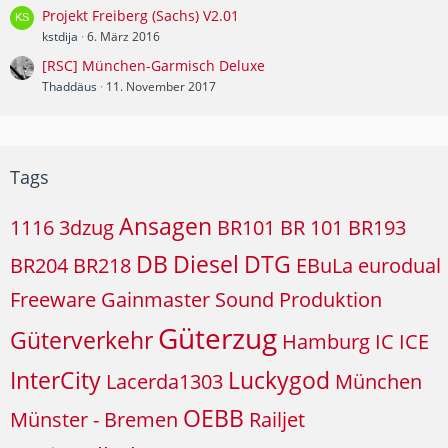
Projekt Freiberg (Sachs) V2.01
kstdija
6. März 2016
[RSC] München-Garmisch Deluxe
Thaddäus
11. November 2017
Tags
Ansagen
1116
3dzug
BR101
BR 101
BR193
DB
Diesel
DTG
BR204
BR218
EBuLa
eurodual
Freeware
Gainmaster Sound Produktion
Güterzug
Güterverkehr
Hamburg
IC
ICE
InterCity
Luckygod
Lacerda1303
München
OEBB
Münster - Bremen
Railjet