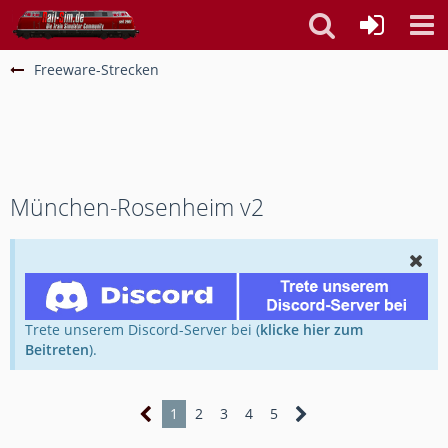
Freeware-Strecken
München-Rosenheim v2
Trete unserem Discord-Server bei (
klicke hier zum
Beitreten
).
1
2
3
4
5