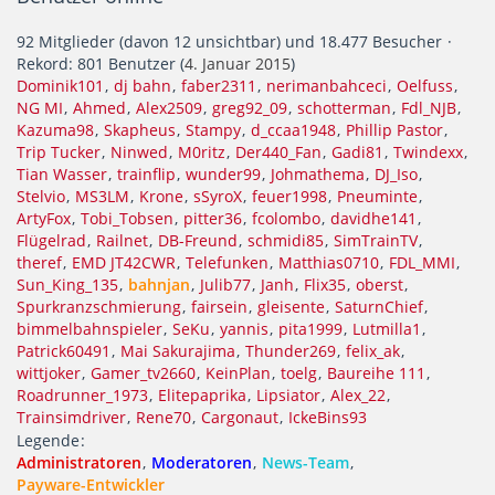
92 Mitglieder (davon 12 unsichtbar) und 18.477 Besucher
Rekord: 801 Benutzer (
4. Januar 2015
)
Dominik101
dj bahn
faber2311
nerimanbahceci
Oelfuss
NG MI
Ahmed
Alex2509
greg92_09
schotterman
Fdl_NJB
Kazuma98
Skapheus
Stampy
d_ccaa1948
Phillip Pastor
Trip Tucker
Ninwed
M0ritz
Der440_Fan
Gadi81
Twindexx
Tian Wasser
trainflip
wunder99
Johmathema
DJ_Iso
Stelvio
MS3LM
Krone
sSyroX
feuer1998
Pneuminte
ArtyFox
Tobi_Tobsen
pitter36
fcolombo
davidhe141
Flügelrad
Railnet
DB-Freund
schmidi85
SimTrainTV
theref
EMD JT42CWR
Telefunken
Matthias0710
FDL_MMI
Sun_King_135
bahnjan
Julib77
Janh
Flix35
oberst
Spurkranzschmierung
fairsein
gleisente
SaturnChief
bimmelbahnspieler
SeKu
yannis
pita1999
Lutmilla1
Patrick60491
Mai Sakurajima
Thunder269
felix_ak
wittjoker
Gamer_tv2660
KeinPlan
toelg
Baureihe 111
Roadrunner_1973
Elitepaprika
Lipsiator
Alex_22
Trainsimdriver
Rene70
Cargonaut
IckeBins93
Legende
Administratoren
Moderatoren
News-Team
Payware-Entwickler