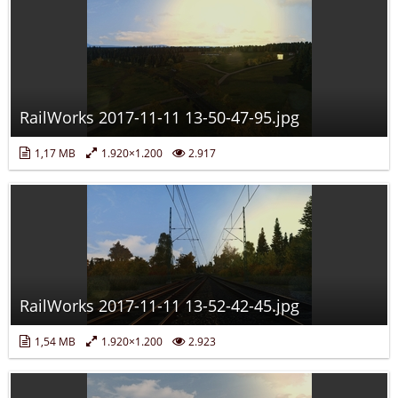
RailWorks 2017-11-11 13-50-47-95.jpg
1,17 MB
1.920×1.200
2.917
RailWorks 2017-11-11 13-52-42-45.jpg
1,54 MB
1.920×1.200
2.923