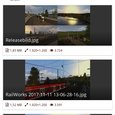
Releasebild.jpg
1,83 MB
1.920×1.200
3.724
RailWorks 2017-11-11 13-06-28-16.jpg
1,52 MB
1.920×1.200
3.591