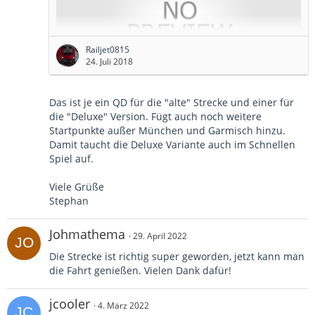
Railjet0815
24. Juli 2018
Das ist je ein QD für die "alte" Strecke und einer für
die "Deluxe" Version. Fügt auch noch weitere
Startpunkte außer München und Garmisch hinzu.
Dieses Paket rüstet ein QuickDrive für
Damit taucht die Deluxe Variante auch im Schnellen
die Strecke München-Garmisch
Spiel auf.
Deluxe nach, so dass auch
Viele Grüße
QuickDrivefähige Züge die Strecke
Stephan
befahren können und optimiert das
QuickDrive für die Ur-Version
Johmathema
29. April 2022
(München-Garmisch).
Die Strecke ist richtig super geworden, jetzt kann man
die Fahrt genießen. Vielen Dank dafür!
Und nun viel Spaß mit dem
jcooler
4. März 2022