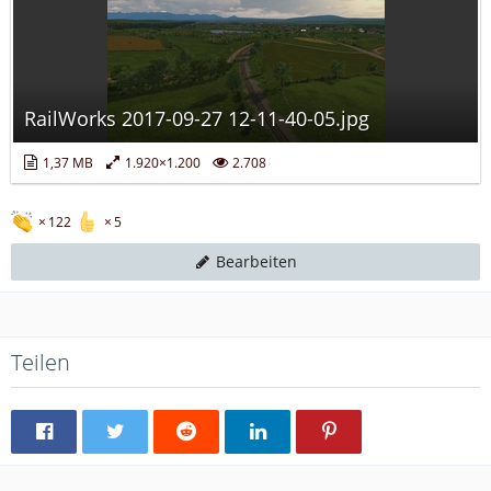
RailWorks 2017-09-27 12-11-40-05.jpg
1,37 MB
1.920×1.200
2.708
122
5
Bearbeiten
Teilen