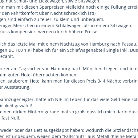
ug hat Schlaf- und Liegewagen, sowie Sitzwagen.
n man mit diesen Sparpreisen vielleicht noch einige Füllung errei
 den Fahrtkomfort über Nacht schrecklich ist!)
agen sind einfach zu teuer, zu klein und unbequem.
niger Menschen in einem Schlafwagen, als in einem Sitzwagen.
 muss kompensiert werden durch höhere Preise.
 ich das letzte Mal mit einem Nachtzug von Hamburg nach Passau.
en BC 100 1.Kl habe ich für ein Schlafwagenabteil Single inkl. Du
ezahlt.
 locker am Tag vorher von Hamburg nach München fliegen, dort in 
nem guten Hotel übernachten können.
n, sauberem Hotel kann man für diesen Preis 3- 4 Nächte verbrin
er Ausstattung.
bahnzugeneigter, hätte ich NIE im Leben für das viele Geld eine 
chkeit gewählt!
meinen dicken Hintern gerade mal so groß, dass ich mich darin dus
fast Null.
.
weder oder das Bett ausgeklappt haben; wodurch die Sitzlandschaf
zen ist unbequem, wegen dem "Fallschutz" aus Metall (Kleine Meta