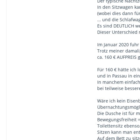
Der typische Nachtz
In den Sitzwagen kan
(wobei dies dann für
... und die Schlafw
Es sind DEUTLICH we
Dieser Unterschied
Im Januar 2020 fuhr
Trotz meiner damalig
ca. 160 € AUFPREIS g
Für 160 € hätte ich
und in Passau in ei
In manchem einfache
bei teilweise besser
Wäre ich kein Eisen
Übernachtungsmögli
Die Dusche ist für 
Bewegungsfreiheit = 
Toilettensitz ebenso
Sitzen kann man ent
Auf dem Bett zu sit