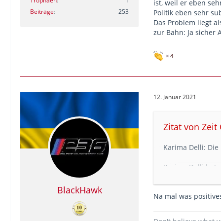
Trophäen
1
ist, weil er eben se
Beiträge
253
Politik eben sehr su
Das Problem liegt a
zur Bahn: Ja sicher
4
12. Januar 2021
Zitat von Zeit
Karima Delli: Die
Karima Delli hat 
und Reich zusa
BlackHawk
Na mal was positive
Wenn
künftig wi
Vorsitzende des 
Mobilität aller Z