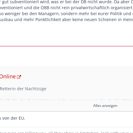
hr gut subventioniert wird, was er bei der DB nicht wurde. Da aber
bventioniert und die ÖBB nicht rein privatwirtschaftlich organisiert
lso weniger bei den Managern, sondern mehr bei eurer Politik und
 Ausbau und mehr Pünktlichkeit aber keine neuen Schienen in mei
 Online
 Retterin der Nachtzüge
als Chefin des EU-Verkehrsausschusses eine neue Ära der Nachtzüge
Alles anzeigen
mmenbringen.
s von der EU.
eder mehr Nachtzüge durch Europa fahren
, ist das auch Karima 
Verkehrsausschusses im EU-Parlament für die europäischen Nacht
eiten". Ein Verkehrsmittel, das noch vor wenigen Jahren als uncool 