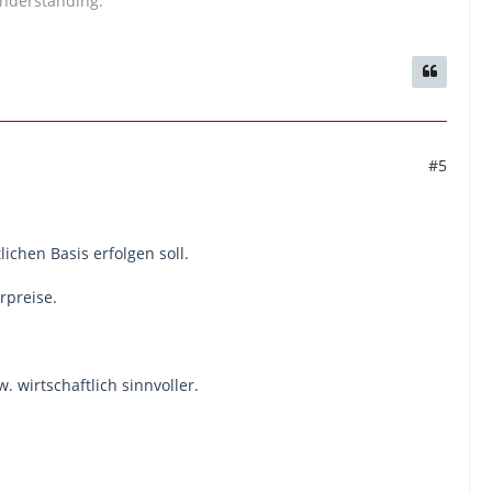
 understanding.
uits
schon zuvor. Diese Entscheidungen seien
 EU-Ministerrat ausgeübt und dafür gesorgt,
hren, ab 2022 von Zürich nach Rom, später
nes völlig neuen Zugnetzes in Europa werden.
tzigerjahren existierte, als beispielsweise in
d weiter als ein paar Kilometer vom
#5
Flugzeuge klimafreundlicher machen sollten –
s einer der ärmsten Regionen Frankreichs
ünstiges, öffentliches Angebot – alle anderen
chen Basis erfolgen soll.
 sagt Delli.
Vierhunderttausend Menschen
d nicht die Reichen, die hier ihr Leben
rpreise.
 wirtschaftlich sinnvoller.