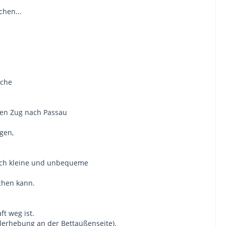
chen...
sche
den Zug nach Passau
gen,
solch kleine und unbequeme
chen kann.
t weg ist.
llerhebung an der Bettaußenseite).