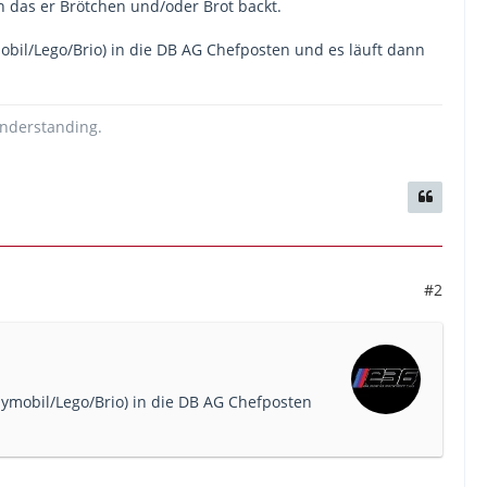
n das er Brötchen und/oder Brot backt.
obil/Lego/Brio) in die DB AG Chefposten und es läuft dann
Nightjet“ fahren und die in den nächsten
 2021 an wollen die Staatsbahnen die Strecken
re später sollen dann die Verbindungen von
er sogenannte Nachtsprung von Zürich nach
 understanding.
), und Vincent Ducrot (SBB) und Jean-Pierre
ve zu Auto oder Flugzeug“.
#2
aymobil/Lego/Brio) in die DB AG Chefposten