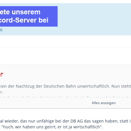
n
).
hien der Nachtzug der Deutschen Bahn unwirtschaftlich. Nun ste
r.
em Zug nach Paris oder Venedig, das ist ein Traum vieler Reisen
Alles anzeigen
in Corona-Zeiten schier unmöglich erscheint, soll nach dem Ende
 Nachtzug-Netz. Dieses Ziel haben die Chefs der vier Staatsbahnen
enstag in einer Absichtserklärung formuliert – unterstützt von ihr
l wieder, das nur unfähige bei der DB AG das sagen haben, statt 
nz zusammengekommen waren. Die Verknüpfung der europäischen M
t "huch, wir haben uns geirrt, er ist ja wirtschaftlich".
, die österreichische ÖBB, die schweizerische SBB und die franz