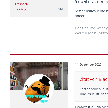
Ganz ehrlich, man k
Verkehrspolitiker
Trophäen
1
Beiträge
5.014
Setzt endlich leute
Die ersten Ergebn
anders.
Jahren 13 europä
Wien-München-Par
Wien und Berlin 
Don't believe what y
Barcelona geplant
Wer für Meinungsfre
Farandou (SNCF) m
mehr in der Quel
14. Dezember 2020
Zitat von Bla
Setzt endlich le
und es läuft dan
Erwartest du da nich