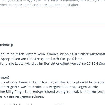
our eyes are telling you, all they show is limitation, look with your
re Nightjets
, die französische SNCF die meisten ihrer
trains de n
iheit ist, muss auch andere Meinungen aushalten.
Irrtum gewesen, sagt Delli heute. Ihr Ausschuss hat Druck auf den
eispielsweise ab Dezember über Wien und München nach Paris fa
rlin nach Paris und von Zürich nach Barcelona.
htzüge
nur der Anfang: Sie sollen der "sympathischste Teil" ei
igentlich nicht ist, sondern eher ein Zugnetz, wie es mal in den Ach
550 Städte von Nachtzügen angefahren wurden und nahezu nieman
 entfernt wohnte. "Wir können nicht auf Erfindungen warten, die 
Meinung:
nehmen, was es schon gibt", sagt Delli. Für die 41-Jährige, die au
ität entscheidend für Menschen mit wenig Geld: "Sie brauchen ein g
h im heutigen System keine Chance, wenn es auf einer wirtschaftli
t." Und auch mehr Umweltschutz nutze in erster Linie den Armen,
t Sparpreisen am Liebsten quer durch Europa fahren.
 jährlich vorzeitig an Luftverschmutzung. "Glauben Sie mir, das sin
für arme Leute, wie dies im Bericht erwähnt wurde) so 20-30 € Spa
le
chnen?
ventionen finanziert werden soll, ist das Konzept nicht besser bzw.
achtzugnetz, was im Artikel als Vergleich herangezogen wurde,
ne Billig-Flugtickets, entsprechend weniger attraktive Konkurrenz.
an da immer gegenrechnen.