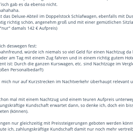
Tisch gab es da ebenso nicht.
hahahaha.
t das Deluxe-Abteil im Doppelstock Schlafwagen, ebenfalls mit Du
htig richtig schön, angenehm groß und mit einer gemütlichen Sitzl
 "nur" damals 142 € Aufpreis)
 ich deswegen fest:
bahnfreund, würde ich niemals so viel Geld für einen Nachtzug da 
 oder am Tag mit einem Zug fahren und in einem richtig gutem Hot
ent ist: Durch die ganzen Kurswagen, etc. sind Nachtzüge im Verg
oßen Personalbedarf!)
 mich nur auf Kurzstrecken im Nachtverkehr überhaupt relevant 
chon mal mit einem Nachtzug und einem teuren Aufpreis unterwegs
ungskräftige Kundschaft erwartet dann, so denke ich, doch ein bis
ieten (können).
ungen nur gleichzeitig mit Preissteigerungen geboten werden könn
te ich, zahlungskräftige Kundschaft damit nur noch mehr vertrei