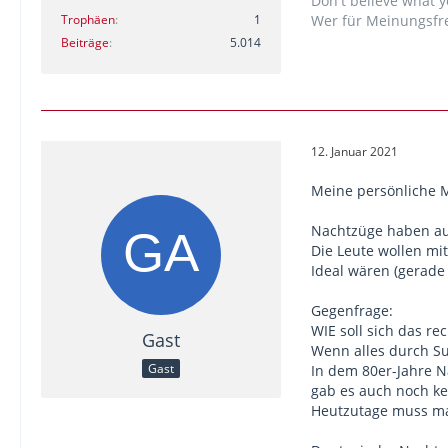
Don't believe what y
beerdigte 2016 ih
Trophäen
1
Wer für Meinungsfre
ein historischer 
Beiträge
5.014
dass Nachtzüge b
etwa auch von Be
Für Delli sind
Nac
Wobei es so neu e
Frankreich noch 
12. Januar 2021
nächsten Bahnhof
Meine persönliche 
wir müssen jetzt 
kommt, ist Mobil
Nachtzüge haben auc
kommen so zurech
Die Leute wollen mi
stürben in Europa
Ideal wären (gerade 
lassen."
Gegenfrage:
mehr in der Quel
WIE soll sich das re
Gast
Wenn alles durch Sub
Gast
In dem 80er-Jahre N
gab es auch noch kei
Heutzutage muss m