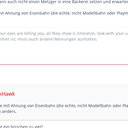
ann auch nicht einen Metzger in eine Bäckerei setzen und erwarte
 hießen das als „wichtiges Signal für den Klimaschutz“ gut.
 mit Ahnung von Eisenbahn (die echte, nicht Modellbahn oder Playm
isse der Kooperation sind vier neue Linien, die unter der Marke „
ische Millionenstädte über Nacht verbinden sollen. Von Dezember
is sowie Zürich-Köln-Amsterdam in der Nacht anbieten. Zwei Jah
nach Brüssel und Paris dazukommen. Von Dezember 2024 an ist d
our eyes are telling you, all they show is limitation, look with your
. Dies teilten Richard Lutz (Deutsche Bahn), Andreas Matthä (
ÖBB
iheit ist, muss auch andere Meinungen aushalten.
it. Lutz sagte, der Nachtzug sei eine „grüne, stressfreie Alternati
le
ckHawk
ute mit Ahnung von Eisenbahn (die echte, nicht Modellbahn oder Pl
n anders.
t ein bisschen zu viel?