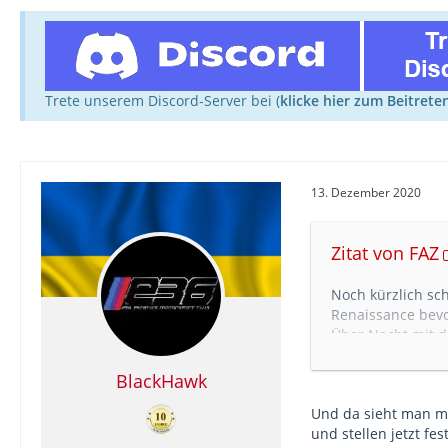
Trete unserem Discord-Server bei (
klicke hier zum Beitrete
13. Dezember 2020
Zitat von FAZ
Noch kürzlich sc
Renaissance bevo
Über Nacht mit d
Nähe zu Fremden 
ein europäisches
BlackHawk
der Schweiz am Di
Und da sieht man ma
Ministerkonfere
und stellen jetzt fes
Deutsche Bahn