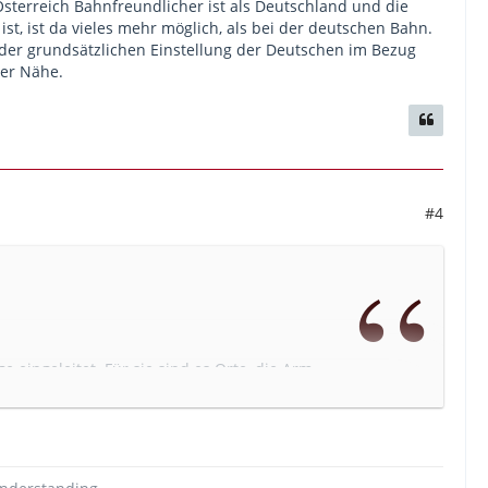
 Österreich Bahnfreundlicher ist als Deutschland und die
 ist, ist da vieles mehr möglich, als bei der deutschen Bahn.
 der grundsätzlichen Einstellung der Deutschen im Bezug
ner Nähe.
#4
 eingeleitet. Für sie sind es Orte, die Arm
Dellis Verdienst. Die Französin hat als
bahnen gekämpft, für sie die "spannendste
und unrentabel galt.
Die Deutsche Bahn