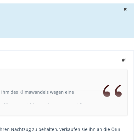
#1
ht ihm des Klimawandels wegen eine
der. Was angesichts der dann unvermeidbaren
 der Pandemie langsam Wirklichkeit werden:
 von Deutschland, Österreich, Frankreich und
en Verkehrsministern, die virtuell zur EU-
ihren Nachtzug zu behalten, verkaufen sie ihn an die ÖBB
etropolen auf der Schiene wollen die
ösische SNCF nun gemeinsam voranbringen. Die