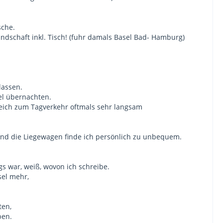
sche.
andschaft inkl. Tisch! (fuhr damals Basel Bad- Hamburg)
lassen.
el übernachten.
leich zum Tagverkehr oftmals sehr langsam
und die Liegewagen finde ich persönlich zu unbequem.
 war, weiß, wovon ich schreibe.
sel mehr,
ten,
ben.