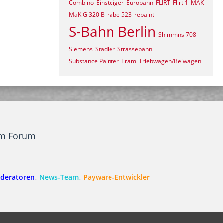
Combino
Einsteiger
Eurobahn
FLIRT
Flirt 1
MAK
MaK G 320 B
rabe 523
repaint
S-Bahn Berlin
Shimmns 708
Siemens
Stadler
Strassebahn
Substance Painter
Tram
Triebwagen/Beiwagen
em Forum
deratoren
News-Team
Payware-Entwickler