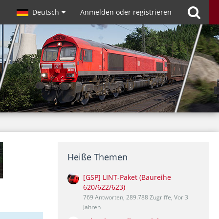
Deutsch
Anmelden oder registrieren
Heiße Themen
[GSP] LINT-Paket (Baureihe
620/622/623)
769 Antworten, 289.788 Zugriffe, Vor 3
Jahren