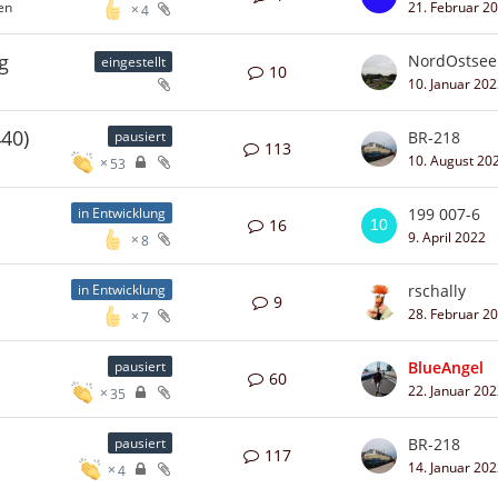
en
21. Februar 2
4
g
NordOstse
eingestellt
10
10. Januar 20
440)
BR-218
pausiert
113
10. August 20
53
199 007-6
in Entwicklung
16
9. April 2022
8
rschally
in Entwicklung
9
28. Februar 2
7
BlueAngel
pausiert
60
22. Januar 20
35
BR-218
pausiert
117
14. Januar 20
4