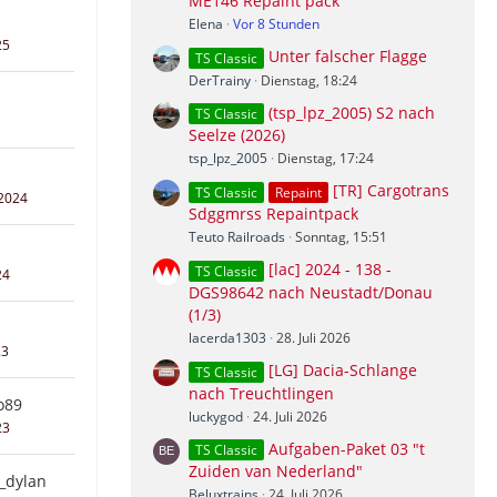
ME146 Repaint pack
Elena
Vor 8 Stunden
25
Unter falscher Flagge
TS Classic
DerTrainy
Dienstag, 18:24
(tsp_lpz_2005) S2 nach
TS Classic
Seelze (2026)
tsp_lpz_2005
Dienstag, 17:24
[TR] Cargotrans
TS Classic
Repaint
 2024
Sdggmrss Repaintpack
Teuto Railroads
Sonntag, 15:51
[lac] 2024 - 138 -
TS Classic
24
DGS98642 nach Neustadt/Donau
(1/3)
lacerda1303
28. Juli 2026
23
[LG] Dacia-Schlange
TS Classic
nach Treuchtlingen
o89
luckygod
24. Juli 2026
23
Aufgaben-Paket 03 "t
TS Classic
Zuiden van Nederland"
r_dylan
Beluxtrains
24. Juli 2026