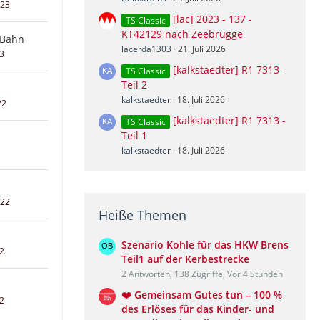
023
[lac] 2023 - 137 -
TS Classic
KT42129 nach Zeebrugge
eBahn
lacerda1303
21. Juli 2026
23
[kalkstaedter] R1 7313 -
TS Classic
Teil 2
kalkstaedter
18. Juli 2026
22
[kalkstaedter] R1 7313 -
TS Classic
Teil 1
kalkstaedter
18. Juli 2026
022
Heiße Themen
Szenario Kohle für das HKW Brens
22
Teil1 auf der Kerbestrecke
2 Antworten, 138 Zugriffe, Vor 4 Stunden
❤️ Gemeinsam Gutes tun – 100 %
22
des Erlöses für das Kinder- und