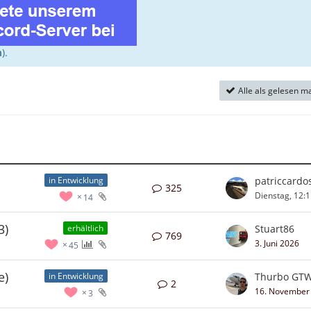
n
).
Alle als gelesen m
patriccardo
in Entwicklung
325
Dienstag, 12:
14
3)
Stuart86
erhältlich
769
3. Juni 2026
45
e)
Thurbo GT
in Entwicklung
2
16. November
3