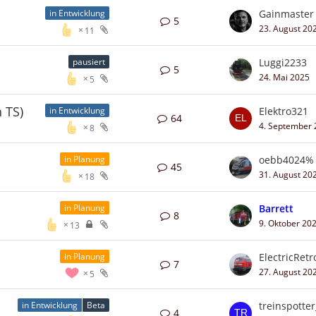
Gainmaster
in Entwicklung
5
23. August 20
11
Luggi2233
pausiert
5
24. Mai 2025
5
 TS)
Elektro321
in Entwicklung
64
4. September
8
oebb4024%
in Planung
45
31. August 20
18
Barrett
in Planung
8
9. Oktober 20
13
ElectricRetr
in Planung
7
27. August 20
5
treinspotte
in Entwicklung
Beta
4