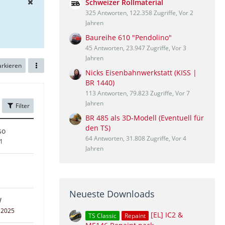
Schweizer Rollmaterial
325 Antworten, 122.358 Zugriffe, Vor 2
Jahren
Baureihe 610 "Pendolino"
45 Antworten, 23.947 Zugriffe, Vor 3
Jahren
arkieren
Nicks Eisenbahnwerkstatt (KISS |
BR 1440)
113 Antworten, 79.823 Zugriffe, Vor 7
Jahren
Filter
BR 485 als 3D-Modell (Eventuell für
den TS)
so
64 Antworten, 31.808 Zugriffe, Vor 4
11
Jahren
Neueste Downloads
W
 2025
[EL] IC2 &
TS Classic
Repaint