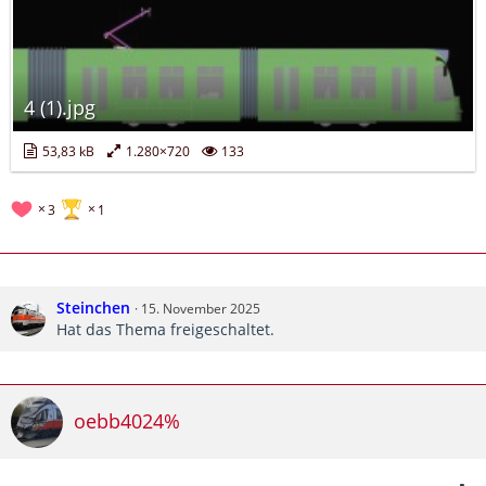
4 (1).jpg
53,83 kB
1.280×720
133
3
1
Steinchen
15. November 2025
Hat das Thema freigeschaltet.
oebb4024%