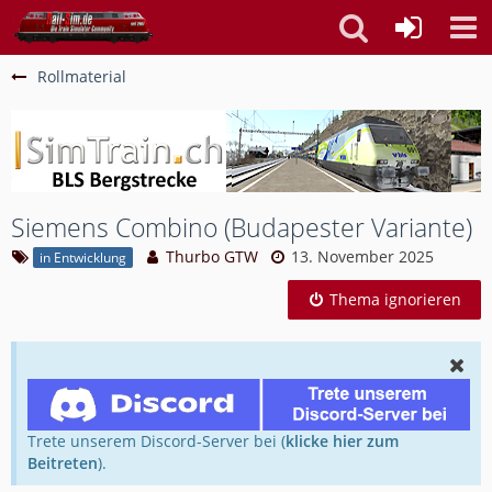
Rollmaterial
Siemens Combino (Budapester Variante)
Thurbo GTW
13. November 2025
in Entwicklung
Thema ignorieren
Trete unserem Discord-Server bei (
klicke hier zum
Beitreten
).