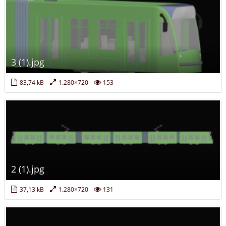
3 (1).jpg
83,74 kB
1.280×720
153
2 (1).jpg
37,13 kB
1.280×720
131