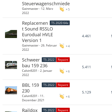
Steuerwagenschmiede
Gainmaster
-
12. März
5
2022
Replacemen
TS 2020 64x
t Sound RSSLO
Eurodual HVLE
4.461
Version 1
Gainmaster
-
26. Februar
4
2022
Schweer
TS 2022
Repaint
bau 159 236
5.411
Calvin9201
-
2. Januar
6
2022
BBL 159
TS 2022
Repaint
230
5.129
Calvin9201
-
11.
6
Dezember 2021
Raildox
TS 2022
Repaint