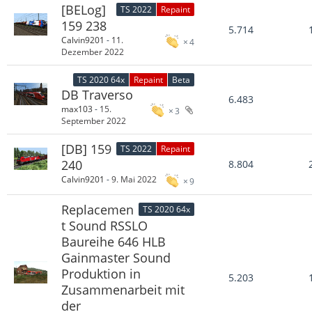
[BELog]
TS 2022
Repaint
159 238
5.714
Calvin9201
-
11.
4
Dezember 2022
TS 2020 64x
Repaint
Beta
DB Traverso
6.483
max103
-
15.
3
September 2022
[DB] 159
TS 2022
Repaint
240
8.804
Calvin9201
-
9. Mai 2022
9
Replacemen
TS 2020 64x
t Sound RSSLO
Baureihe 646 HLB
Gainmaster Sound
Produktion in
5.203
Zusammenarbeit mit
der