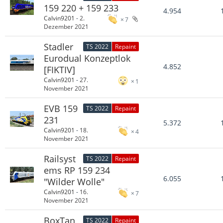
159 220 + 159 233
4.954
Calvin9201
-
2.
7
Dezember 2021
Stadler
TS 2022
Repaint
Eurodual Konzeptlok
4.852
[FIKTIV]
Calvin9201
-
27.
1
November 2021
EVB 159
TS 2022
Repaint
231
5.372
Calvin9201
-
18.
4
November 2021
Railsyst
TS 2022
Repaint
ems RP 159 234
6.055
"Wilder Wolle"
Calvin9201
-
16.
7
November 2021
BoxTan
TS 2022
Repaint