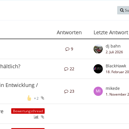
Su
Antworten
Letzte Antwort
dj bahn
9
2. Juli 2026
hältlich?
BlackHawk
22
18. Februar 2
in Entwicklung /
mikede
23
1. November 
2
re
Bewertungsthread