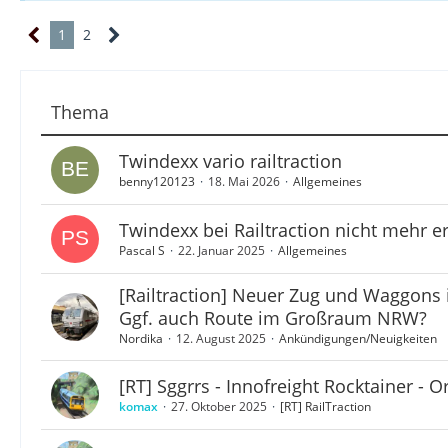
1
2
Thema
Twindexx vario railtraction
benny120123
18. Mai 2026
Allgemeines
Twindexx bei Railtraction nicht mehr er
Pascal S
22. Januar 2025
Allgemeines
[Railtraction] Neuer Zug und Waggons 
Ggf. auch Route im Großraum NRW?
Nordika
12. August 2025
Ankündigungen/Neuigkeiten
[RT] Sggrrs - Innofreight Rocktainer - O
komax
27. Oktober 2025
[RT] RailTraction