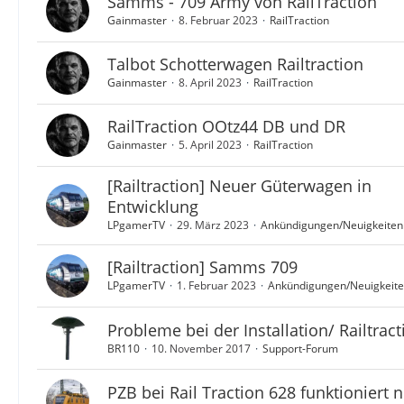
Samms - 709 Army von RailTraction
Gainmaster
8. Februar 2023
RailTraction
Talbot Schotterwagen Railtraction
Gainmaster
8. April 2023
RailTraction
RailTraction OOtz44 DB und DR
Gainmaster
5. April 2023
RailTraction
[Railtraction] Neuer Güterwagen in
Entwicklung
LPgamerTV
29. März 2023
Ankündigungen/Neuigkeiten
[Railtraction] Samms 709
LPgamerTV
1. Februar 2023
Ankündigungen/Neuigkeit
Probleme bei der Installation/ Railtrac
BR110
10. November 2017
Support-Forum
PZB bei Rail Traction 628 funktioniert n