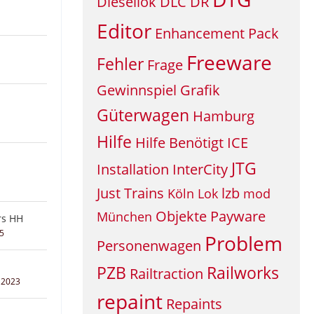
Diesellok
DLC
DR
Editor
Enhancement Pack
Freeware
Fehler
Frage
Gewinnspiel
Grafik
Güterwagen
Hamburg
Hilfe
Hilfe Benötigt
ICE
JTG
Installation
InterCity
Just Trains
lzb
Köln
Lok
mod
Objekte
Payware
München
rs HH
25
Problem
Personenwagen
PZB
Railworks
Railtraction
 2023
repaint
Repaints