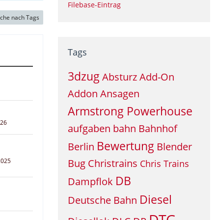
Filebase-Eintrag
che nach Tags
Tags
3dzug
Absturz
Add-On
Addon
Ansagen
Armstrong Powerhouse
026
aufgaben
bahn
Bahnhof
Bewertung
Berlin
Blender
2025
Bug
Christrains
Chris Trains
DB
Dampflok
Diesel
Deutsche Bahn
DTG