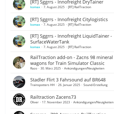
[RT] Sggrrs - Innofreight DryTainer
komax
7. August 2025
[RT] RailTraction
[RT] Sggrrs - Innofreight Citylogistics
komax
7. August 2025
[RT] RailTraction
[RT] Sggrrs - Innofreight LiquidTainer -
SurfaceWaterTank
komax
7. August 2025
[RT] RailTraction
RailTraction add-on - Zacns 98 mineral 
wagons for Train Simulator Classic
Razo
30. März 2025
Ankündigungen/Neuigkeiten
Stadler Flirt 3 Fahrsound auf BR648
Trainspotters HH
26. Januar 2025
Sound-Erstellung
Railtraction Zacens73
Oliver
17. November 2023
Ankündigungen/Neuigkeiten