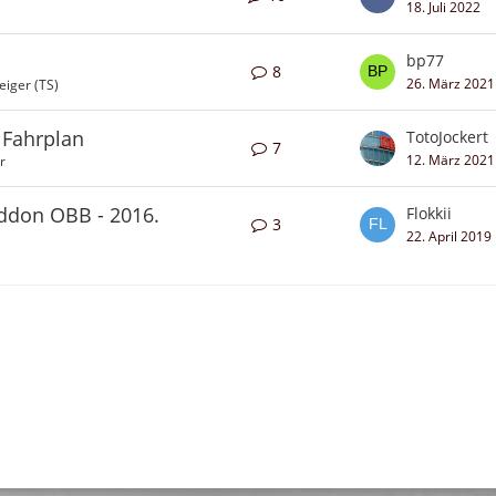
18. Juli 2022
bp77
8
26. März 2021
iger (TS)
 Fahrplan
TotoJockert
7
12. März 2021
r
Addon OBB - 2016.
Flokkii
3
22. April 2019