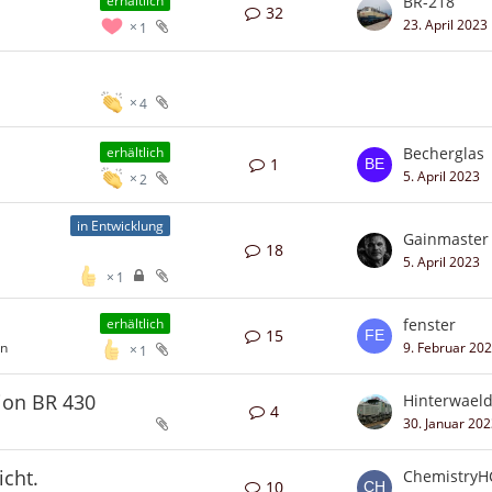
BR-218
erhältlich
32
23. April 2023
1
4
Becherglas
erhältlich
1
5. April 2023
2
in Entwicklung
Gainmaster
18
5. April 2023
1
fenster
erhältlich
15
en
9. Februar 20
1
tion BR 430
Hinterwaeld
4
30. Januar 20
icht.
ChemistryH
10