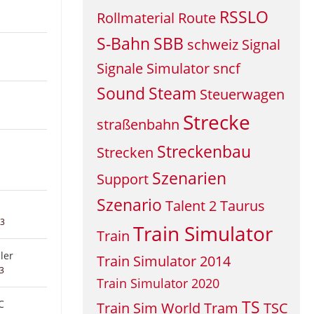
RSSLO
Rollmaterial
Route
S-Bahn
SBB
schweiz
Signal
Signale
Simulator
sncf
Sound
Steam
Steuerwagen
Strecke
straßenbahn
Streckenbau
Strecken
Szenarien
Support
Szenario
Talent 2
Taurus
23
Train Simulator
Train
ler
Train Simulator 2014
23
Train Simulator 2020
TS
C
Train Sim World
Tram
TSC