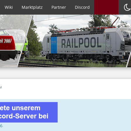
Wiki
Marktplatz
Partner
Discord
“
n
).