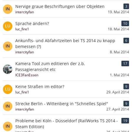
Nervige graue Beschriftungen über Objekten
3
intercityfan
19. Mai 2014
Sprache ändern?
10
luc_fire1
18. Mai 2014
Ankunfts- und Abfahrtzeiten bei TS 2014 zu knapp
6
bemessen (?)
intercityfan
8. Mai 2014
Kamera Tool zum editieren der z.b.
17
Passagieransicht etc
ICE3FanEssen
1. Mai 2014
Keine Straßen im editor?
9
luc_fire1
29. April 2014
Strecke Berlin - Wittenberg in "Schnelles Spiel"
9
intercityfan
27. April 2014
Probleme bei Köln - Düsseldorf (RailWorks TS 2014 -
19
Steam Edition)