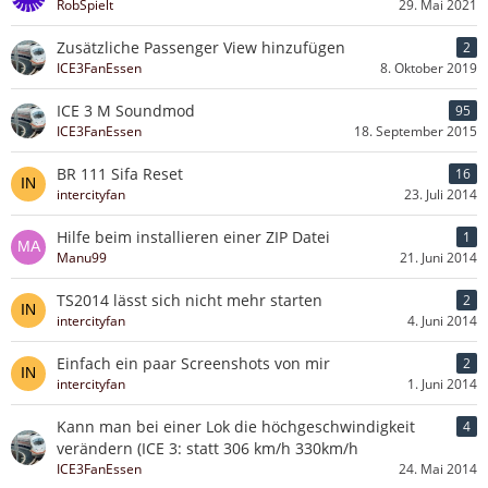
RobSpielt
29. Mai 2021
Zusätzliche Passenger View hinzufügen
2
ICE3FanEssen
8. Oktober 2019
ICE 3 M Soundmod
95
ICE3FanEssen
18. September 2015
BR 111 Sifa Reset
16
intercityfan
23. Juli 2014
Hilfe beim installieren einer ZIP Datei
1
Manu99
21. Juni 2014
TS2014 lässt sich nicht mehr starten
2
intercityfan
4. Juni 2014
Einfach ein paar Screenshots von mir
2
intercityfan
1. Juni 2014
Kann man bei einer Lok die höchgeschwindigkeit
4
verändern (ICE 3: statt 306 km/h 330km/h
ICE3FanEssen
24. Mai 2014