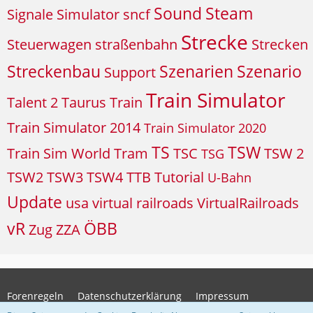
Sound
Steam
Signale
Simulator
sncf
Strecke
Steuerwagen
straßenbahn
Strecken
Streckenbau
Szenarien
Szenario
Support
Train Simulator
Talent 2
Taurus
Train
Train Simulator 2014
Train Simulator 2020
TS
TSW
Train Sim World
Tram
TSC
TSW 2
TSG
TSW2
TSW3
TSW4
TTB
Tutorial
U-Bahn
Update
usa
virtual railroads
VirtualRailroads
vR
ÖBB
Zug
ZZA
Forenregeln
Datenschutzerklärung
Impressum