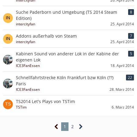
intercityfan
26. April 2014
Suche Paderborn und Umgebung (TS 2014 Steam
8
Edition)
intercityfan
25. April 2014
Addons außerhalb von Steam
7
intercityfan
25. April 2014
Kabinen Sound von anderer Lok in der Kabine der
5
eigenen Lok
ICE3FanEssen
18. April 2014
Schnellfahrtstrecke Köln Frankfurt bzw Köln (??)
22
Paris
ICE3FanEssen
28. März 2014
TS2014 Let's Plays von TSTim
TSTim
6. März 2014
1
2