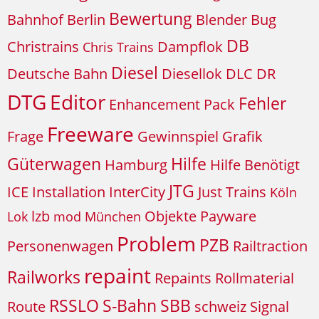
Bewertung
Bahnhof
Berlin
Blender
Bug
DB
Christrains
Dampflok
Chris Trains
Diesel
Deutsche Bahn
Diesellok
DLC
DR
DTG
Editor
Fehler
Enhancement Pack
Freeware
Frage
Gewinnspiel
Grafik
Güterwagen
Hilfe
Hamburg
Hilfe Benötigt
JTG
ICE
Installation
InterCity
Just Trains
Köln
lzb
Objekte
Payware
Lok
mod
München
Problem
PZB
Personenwagen
Railtraction
repaint
Railworks
Repaints
Rollmaterial
RSSLO
S-Bahn
SBB
Route
schweiz
Signal