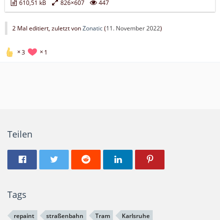
610,51 kB
826×607
447
2 Mal editiert, zuletzt von
Zonatic
(
11. November 2022
)
3
1
Teilen
Tags
repaint
straßenbahn
Tram
Karlsruhe