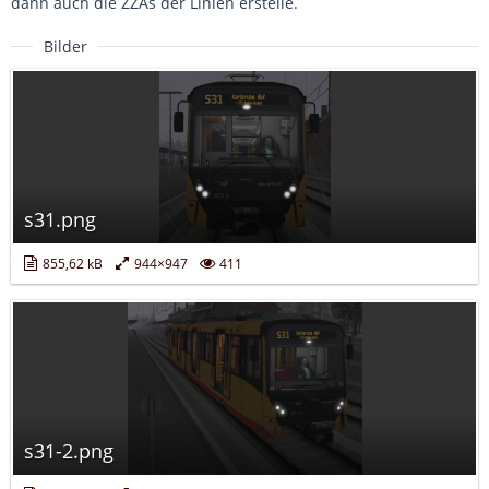
dann auch die ZZAs der Linien erstelle.
Bilder
s31.png
855,62 kB
944×947
411
s31-2.png