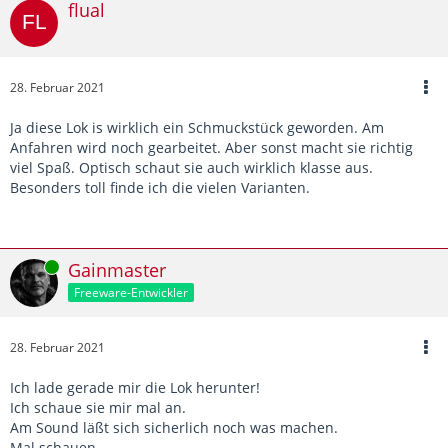
Sie fahren heute einen SLGAG von Guntramsdorf nach
flual
Wiener Neustadt Hbf.
KI-Verkehr, Personenverkehr so real wie möglich,
28. Februar 2021
Güterverkehr real gehalten
Ja diese Lok is wirklich ein Schmuckstück geworden. Am
Bei Fehlern IM Szenario bitte ich euch diese mir in
Anfahren wird noch gearbeitet. Aber sonst macht sie richtig
meinen Support-Thread -->
Thread
<-- zusenden,
viel Spaß. Optisch schaut sie auch wirklich klasse aus.
Besonders toll finde ich die vielen Varianten.
DANKE
…
Online
Gainmaster
Freeware-Entwickler
28. Februar 2021
Ich lade gerade mir die Lok herunter!
Ich schaue sie mir mal an.
Am Sound läßt sich sicherlich noch was machen.
Mal schauen.