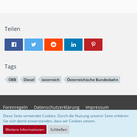
Teilen
Tags
ÖBB
Diesel
österreich
Österreichische Bundesbahn
Forenregeln
Datenschutzerklärung
Impressum
Diese Seite verwendet Cookies. Durch die Nutzung unserer Seite erklären
Sie sich damit einverstanden, dass wir Cookies setzen.
Community-Software:
WoltLab Suite™
Weitere Informationen
Schließen