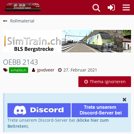
Rollmaterial
OEBB 2143
jpvdveer
27. Februar 2021
erhältlich
Thema ignorieren
Trete unserem Discord-Server bei (
klicke hier zum
Beitreten
).