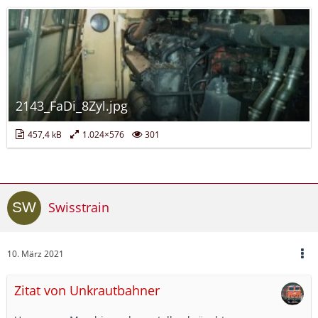
2143_FaDi_8Zyl.jpg
457,4 kB
1.024×576
301
Swisstrain
10. März 2021
Zitat von Unkrautbahner