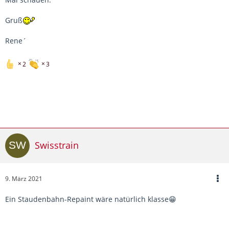
Gruß
Rene´
2
3
Swisstrain
9. März 2021
Ein Staudenbahn-Repaint wäre natürlich klasse😁