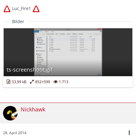
Luc_Fire1
Bilder
ts-screenshoot.gif
53,99 kB
852×599
1.713
Nickhawk
28. April 2014