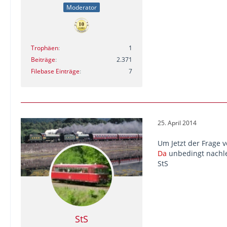
Moderator
Trophäen
1
Beiträge
2.371
Filebase Einträge
7
25. April 2014
Um Jetzt der Frage 
Da
unbedingt nachl
StS
StS