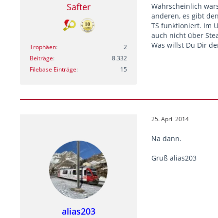
Safter
Wahrscheinlich wars
anderen, es gibt de
TS funktioniert. Im
auch nicht über Stea
Was willst Du Dir d
Trophäen
2
Beiträge
8.332
Filebase Einträge
15
25. April 2014
Na dann.
Gruß alias203
alias203