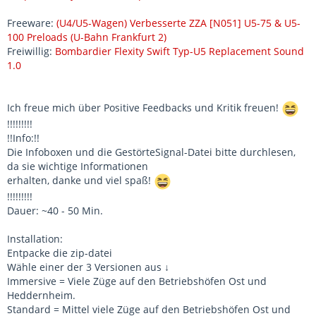
Freeware:
(U4/U5-Wagen) Verbesserte ZZA
[N051] U5-75 & U5-
100 Preloads (U-Bahn Frankfurt 2)
Freiwillig:
Bombardier Flexity Swift Typ-U5 Replacement Sound
1.0
Ich freue mich über Positive Feedbacks und Kritik freuen!
!!!!!!!!!
!!Info:!!
Die Infoboxen und die GestörteSignal-Datei bitte durchlesen,
da sie wichtige Informationen
erhalten, danke und viel spaß!
!!!!!!!!!
Dauer: ~40 - 50 Min.
Installation:
Entpacke die zip-datei
Wähle einer der 3 Versionen aus ↓
Immersive = Viele Züge auf den Betriebshöfen Ost und
Heddernheim.
Standard = Mittel viele Züge auf den Betriebshöfen Ost und