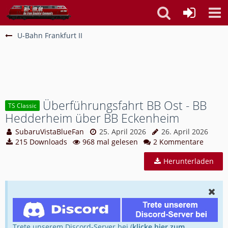
U-Bahn Frankfurt II
Überführungsfahrt BB Ost - BB
TS Classic
Hedderheim über BB Eckenheim
SubaruVistaBlueFan
25. April 2026
26. April 2026
215 Downloads
968 mal gelesen
2 Kommentare
Herunterladen
Trete unserem Discord-Server bei (
klicke hier zum