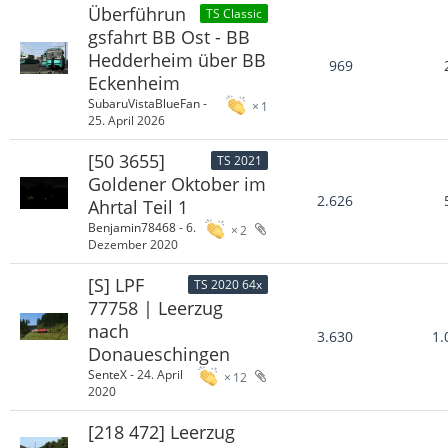
Überführun
TS Classic
gsfahrt BB Ost - BB
Hedderheim über BB
969
Eckenheim
SubaruVistaBlueFan
-
1
25. April 2026
[50 3655]
TS 2021
Goldener Oktober im
2.626
Ahrtal Teil 1
Benjamin78468
-
6.
2
Dezember 2020
[S] LPF
TS 2020 64x
77758 | Leerzug
nach
3.630
1.
Donaueschingen
SenteX
-
24. April
12
2020
[218 472] Leerzug