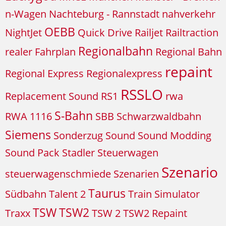
n-Wagen
Nachteburg - Rannstadt
nahverkehr
OEBB
NightJet
Quick Drive
Railjet
Railtraction
Regionalbahn
realer Fahrplan
Regional Bahn
repaint
Regional Express
Regionalexpress
RSSLO
Replacement Sound
RS1
rwa
S-Bahn
RWA 1116
SBB
Schwarzwaldbahn
Siemens
Sonderzug
Sound
Sound Modding
Sound Pack
Stadler
Steuerwagen
Szenario
steuerwagenschmiede
Szenarien
Taurus
Südbahn
Talent 2
Train Simulator
TSW
TSW2
Traxx
TSW 2
TSW2 Repaint