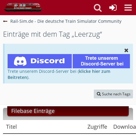
Rail-Sim.de - Die deutsche Train Simulator Community
Einträge mit dem Tag „Leerzug“
Trete unserem Discord-Server bei (
klicke hier zum
Beitreten
).
Suche nach Tags
Filebase Einträge
Titel
Zugriffe
Downloa