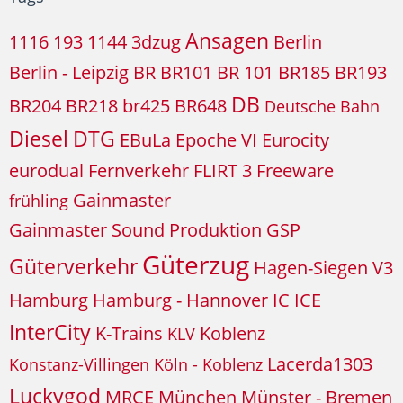
Ansagen
1116
193
1144
3dzug
Berlin
Berlin - Leipzig
BR
BR101
BR 101
BR185
BR193
DB
BR204
BR218
br425
BR648
Deutsche Bahn
Diesel
DTG
EBuLa
Epoche VI
Eurocity
eurodual
Fernverkehr
FLIRT 3
Freeware
Gainmaster
frühling
Gainmaster Sound Produktion
GSP
Güterzug
Güterverkehr
Hagen-Siegen V3
Hamburg
Hamburg - Hannover
IC
ICE
InterCity
K-Trains
Koblenz
KLV
Lacerda1303
Konstanz-Villingen
Köln - Koblenz
Luckygod
MRCE
München
Münster - Bremen