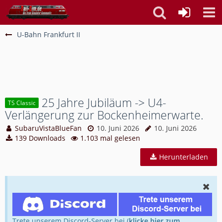
U-Bahn Frankfurt II
25 Jahre Jubiläum -> U4-
TS Classic
Verlängerung zur Bockenheimerwarte.
SubaruVistaBlueFan
10. Juni 2026
10. Juni 2026
139 Downloads
1.103 mal gelesen
Herunterladen
Trete unserem Discord-Server bei (
klicke hier zum