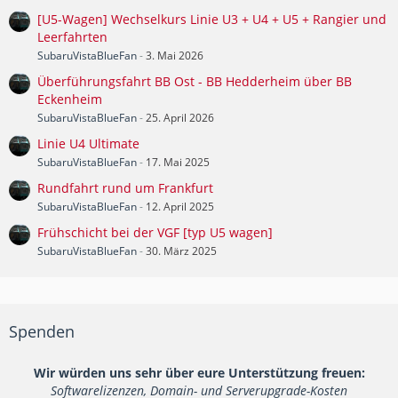
[U5-Wagen] Wechselkurs Linie U3 + U4 + U5 + Rangier und
Leerfahrten
SubaruVistaBlueFan
-
3. Mai 2026
Überführungsfahrt BB Ost - BB Hedderheim über BB
Eckenheim
SubaruVistaBlueFan
-
25. April 2026
Linie U4 Ultimate
SubaruVistaBlueFan
-
17. Mai 2025
Rundfahrt rund um Frankfurt
SubaruVistaBlueFan
-
12. April 2025
Frühschicht bei der VGF [typ U5 wagen]
SubaruVistaBlueFan
-
30. März 2025
Spenden
Wir würden uns sehr über eure Unterstützung freuen:
Softwarelizenzen, Domain- und Serverupgrade-Kosten