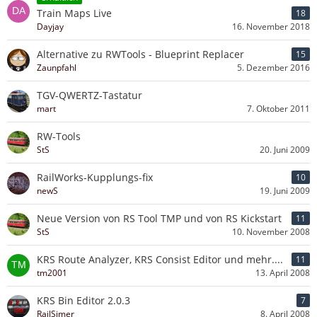
Train Maps Live
18
Dayjay
16. November 2018
Alternative zu RWTools - Blueprint Replacer
15
Zaunpfahl
5. Dezember 2016
TGV-QWERTZ-Tastatur
mart
7. Oktober 2011
RW-Tools
StS
20. Juni 2009
RailWorks-Kupplungs-fix
10
newS
19. Juni 2009
Neue Version von RS Tool TMP und von RS Kickstart
11
StS
10. November 2008
KRS Route Analyzer, KRS Consist Editor und mehr....
11
tm2001
13. April 2008
KRS Bin Editor 2.0.3
7
RailSimer
8. April 2008