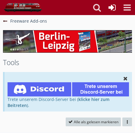
Freeware Add-ons
Tools
Trete unserem Discord-Server bei (
klicke hier zum
Beitreten
).
Alle als gelesen markieren