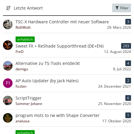
Letzte Antwort
Filter
TSC-X Hardware Controller mit neuer Software
3
RolliWolli
29. März 2026
erhältlich
Sweet FX + ReShade Supportthread (DE+EN)
293
FreD
12. August 2024
Alternative zu TS-Tools entdeckt
4
damigu
8. Juli 2022
AP Auto Updater (by Jack Hales)
2
fizzbin
24. Dezember 2021
ScriptTrigger
6
Sommer Johann
25. November 2020
program msts to rw with Shape Converter
1
analuisa
17. Oktober 2020
erhältlich