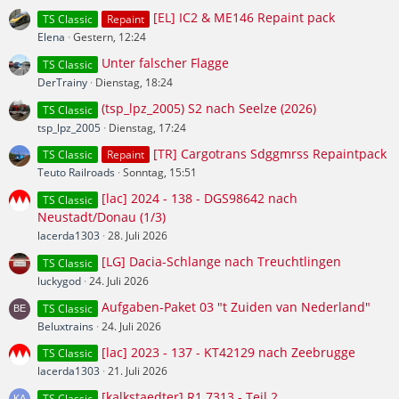
[EL] IC2 & ME146 Repaint pack
TS Classic
Repaint
Elena
Gestern, 12:24
Unter falscher Flagge
TS Classic
DerTrainy
Dienstag, 18:24
(tsp_lpz_2005) S2 nach Seelze (2026)
TS Classic
tsp_lpz_2005
Dienstag, 17:24
[TR] Cargotrans Sdggmrss Repaintpack
TS Classic
Repaint
Teuto Railroads
Sonntag, 15:51
[lac] 2024 - 138 - DGS98642 nach
TS Classic
Neustadt/Donau (1/3)
lacerda1303
28. Juli 2026
[LG] Dacia-Schlange nach Treuchtlingen
TS Classic
luckygod
24. Juli 2026
Aufgaben-Paket 03 "t Zuiden van Nederland"
TS Classic
Beluxtrains
24. Juli 2026
[lac] 2023 - 137 - KT42129 nach Zeebrugge
TS Classic
lacerda1303
21. Juli 2026
[kalkstaedter] R1 7313 - Teil 2
TS Classic