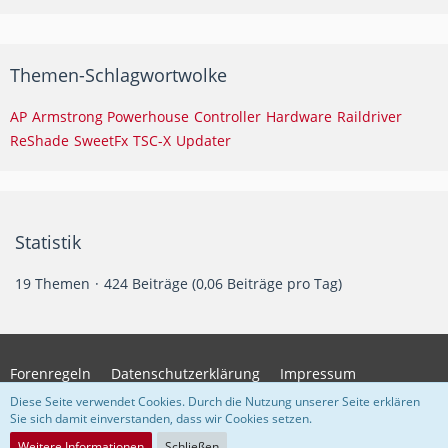
Themen-Schlagwortwolke
AP
Armstrong Powerhouse
Controller
Hardware
Raildriver
ReShade
SweetFx
TSC-X
Updater
Statistik
19 Themen
424 Beiträge (0,06 Beiträge pro Tag)
Forenregeln
Datenschutzerklärung
Impressum
Diese Seite verwendet Cookies. Durch die Nutzung unserer Seite erklären
Sie sich damit einverstanden, dass wir Cookies setzen.
Community-Software:
WoltLab Suite™
Weitere Informationen
Schließen