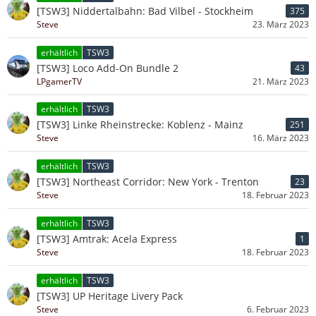
[TSW3] Niddertalbahn: Bad Vilbel - Stockheim
375
Steve
23. März 2023
erhältlich
TSW3
[TSW3] Loco Add-On Bundle 2
43
LPgamerTV
21. März 2023
erhältlich
TSW3
[TSW3] Linke Rheinstrecke: Koblenz - Mainz
251
Steve
16. März 2023
erhältlich
TSW3
[TSW3] Northeast Corridor: New York - Trenton
23
Steve
18. Februar 2023
erhältlich
TSW3
[TSW3] Amtrak: Acela Express
1
Steve
18. Februar 2023
erhältlich
TSW3
[TSW3] UP Heritage Livery Pack
Steve
6. Februar 2023