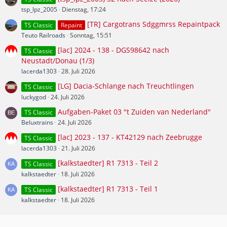
tsp_lpz_2005
Dienstag, 17:24
[TR] Cargotrans Sdggmrss Repaintpack
TS Classic
Repaint
Teuto Railroads
Sonntag, 15:51
[lac] 2024 - 138 - DGS98642 nach
TS Classic
Neustadt/Donau (1/3)
lacerda1303
28. Juli 2026
[LG] Dacia-Schlange nach Treuchtlingen
TS Classic
luckygod
24. Juli 2026
Aufgaben-Paket 03 "t Zuiden van Nederland"
TS Classic
Beluxtrains
24. Juli 2026
[lac] 2023 - 137 - KT42129 nach Zeebrugge
TS Classic
lacerda1303
21. Juli 2026
[kalkstaedter] R1 7313 - Teil 2
TS Classic
kalkstaedter
18. Juli 2026
[kalkstaedter] R1 7313 - Teil 1
TS Classic
kalkstaedter
18. Juli 2026