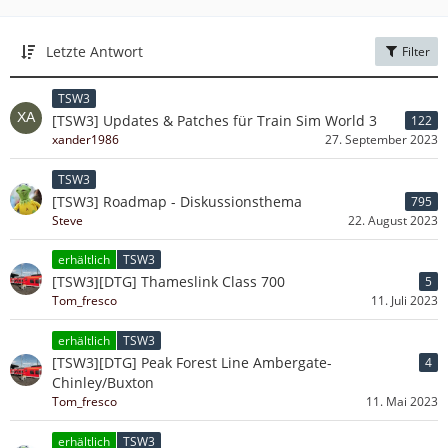
Letzte Antwort
Filter
TSW3
[TSW3] Updates & Patches für Train Sim World 3
122
xander1986
27. September 2023
TSW3
[TSW3] Roadmap - Diskussionsthema
795
Steve
22. August 2023
erhältlich
TSW3
[TSW3][DTG] Thameslink Class 700
5
Tom_fresco
11. Juli 2023
erhältlich
TSW3
[TSW3][DTG] Peak Forest Line Ambergate-
4
Chinley/Buxton
Tom_fresco
11. Mai 2023
erhältlich
TSW3