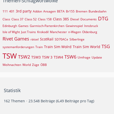
Themen-Schlagwortwolke
3rd party
111
401
Addon
Ansagen
BETA
Br155
Bremen
Bundesbahn
DTG
Class 385
Class
Class 37
Class 52
Class 158
Diesel
Documents
Edinburgh
Games
Garmisch-Partenkirchen
Gewinnspiel
Innsbruck
Isle of Wight
Just Trains
Krokodil
Manchester
n-Wagen
Oldenburg
Rivet Games
ScotRail
rätsel
SD70ACe​
Silberlinge
TSG
Train Sim Wolrd
Train Sim World
systemanforderungen
Train
TSW
TSW2
TSW6
TSW3
TSW 3
TSW4
Umfrage
Update
Weihnachten
World
Züge
ÖBB
Statistik
162 Themen
23.548 Beiträge (6,49 Beiträge pro Tag)