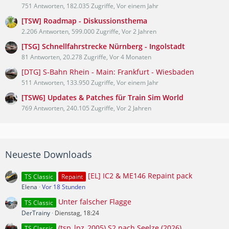
751 Antworten, 182.035 Zugriffe, Vor einem Jahr
[TSW] Roadmap - Diskussionsthema
2.206 Antworten, 599.000 Zugriffe, Vor 2 Jahren
[TSG] Schnellfahrstrecke Nürnberg - Ingolstadt
81 Antworten, 20.278 Zugriffe, Vor 4 Monaten
[DTG] S-Bahn Rhein - Main: Frankfurt - Wiesbaden
511 Antworten, 133.950 Zugriffe, Vor einem Jahr
[TSW6] Updates & Patches für Train Sim World
769 Antworten, 240.105 Zugriffe, Vor 2 Jahren
Neueste Downloads
[EL] IC2 & ME146 Repaint pack
TS Classic
Repaint
Elena
Vor 18 Stunden
Unter falscher Flagge
TS Classic
DerTrainy
Dienstag, 18:24
(tsp_lpz_2005) S2 nach Seelze (2026)
TS Classic