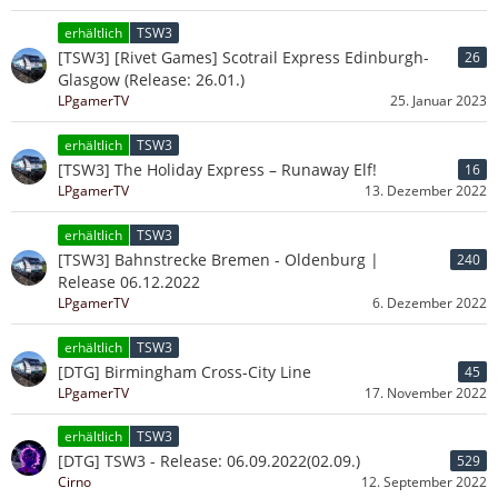
erhältlich
TSW3
[TSW3] [Rivet Games] Scotrail Express Edinburgh-
26
Glasgow (Release: 26.01.)
LPgamerTV
25. Januar 2023
erhältlich
TSW3
[TSW3] The Holiday Express – Runaway Elf!
16
LPgamerTV
13. Dezember 2022
erhältlich
TSW3
[TSW3] Bahnstrecke Bremen - Oldenburg |
240
Release 06.12.2022
LPgamerTV
6. Dezember 2022
erhältlich
TSW3
[DTG] Birmingham Cross-City Line
45
LPgamerTV
17. November 2022
erhältlich
TSW3
[DTG] TSW3 - Release: 06.09.2022(02.09.)
529
Cirno
12. September 2022