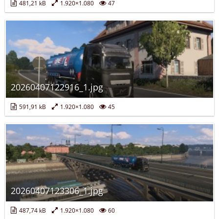
481,21 kB
1.920×1.080
47
20260407122916_1.jpg
591,91 kB
1.920×1.080
45
20260407123306_1.jpg
487,74 kB
1.920×1.080
60