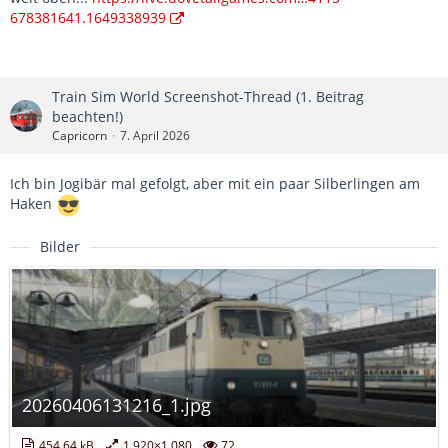
678381641.1649338939
Train Sim World Screenshot-Thread (1. Beitrag
beachten!)
Capricorn
7. April 2026
Ich bin Jogibär mal gefolgt, aber mit ein paar Silberlingen am
Haken
Bilder
20260406131216_1.jpg
454,64 kB
1.920×1.080
72