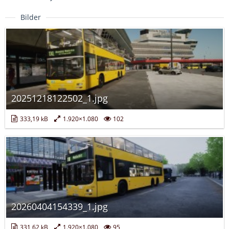
Bilder
20251218122502_1.jpg
333,19 kB
1.920×1.080
102
20260404154339_1.jpg
331,62 kB
1.920×1.080
95