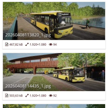
20260408113820_1.jpg
467,82 kB
1.920×1.080
94
20260408114435_1.jpg
503,63 kB
1.920×1.080
92