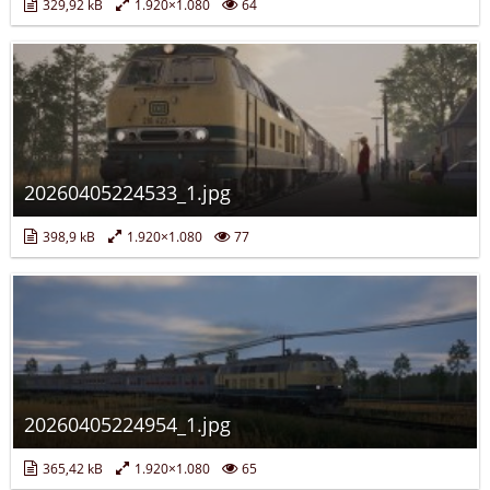
329,92 kB
1.920×1.080
64
20260405224533_1.jpg
398,9 kB
1.920×1.080
77
20260405224954_1.jpg
365,42 kB
1.920×1.080
65