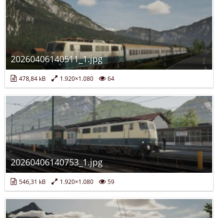
20260406140511_1.jpg
478,84 kB
1.920×1.080
64
20260406140753_1.jpg
546,31 kB
1.920×1.080
59