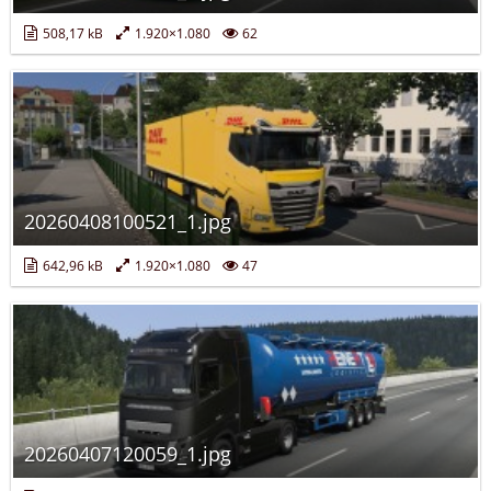
508,17 kB
1.920×1.080
62
20260408100521_1.jpg
642,96 kB
1.920×1.080
47
20260407120059_1.jpg