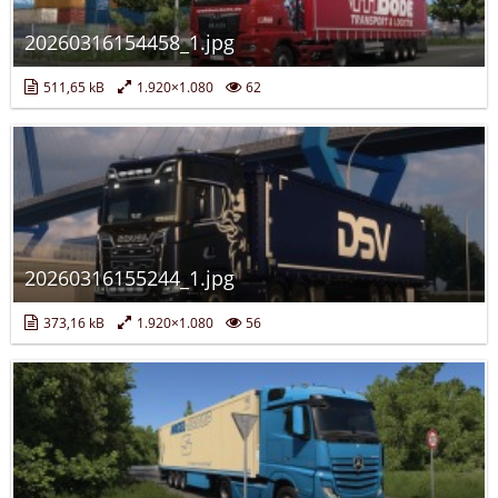
20260316154458_1.jpg
511,65 kB
1.920×1.080
62
20260316155244_1.jpg
373,16 kB
1.920×1.080
56