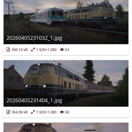
20260405231032_1.jpg
396,16 kB
1.920×1.080
63
20260405231404_1.jpg
364,96 kB
1.920×1.080
60