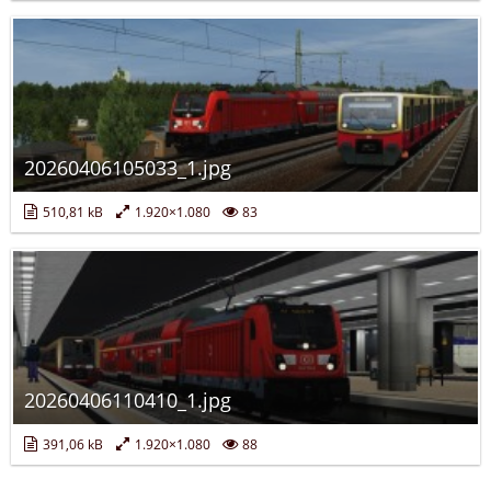
20260406105033_1.jpg
510,81 kB
1.920×1.080
83
20260406110410_1.jpg
391,06 kB
1.920×1.080
88