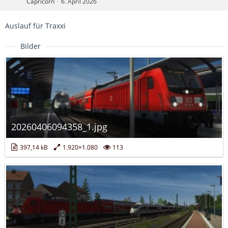
Capricorn
6. April 2026
Auslauf für Traxxi
Bilder
20260406094358_1.jpg
397,14 kB
1.920×1.080
113