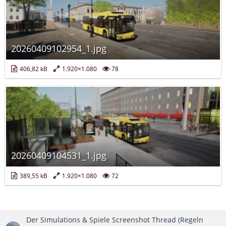
20260409102954_1.jpg
406,82 kB
1.920×1.080
78
20260409104531_1.jpg
389,55 kB
1.920×1.080
72
Der Simulations & Spiele Screenshot Thread (Regeln