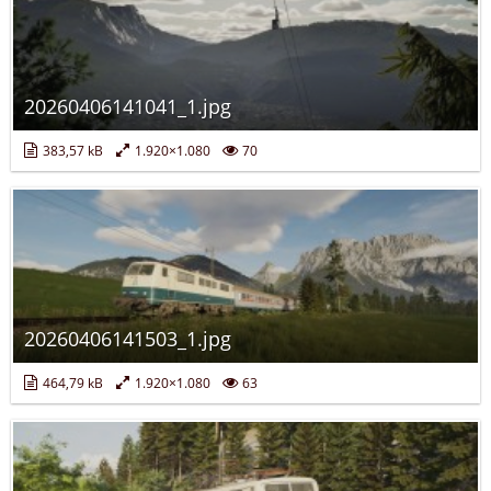
20260406141041_1.jpg
383,57 kB
1.920×1.080
70
20260406141503_1.jpg
464,79 kB
1.920×1.080
63