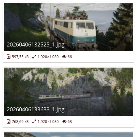
20260406132525_1.jpg
597,55 kB
1.920×1.080
66
20260406133633_1.jpg
768,69 kB
1.920×1.080
63