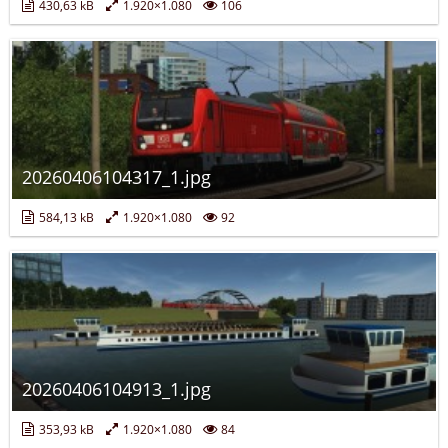
430,63 kB
1.920×1.080
106
20260406104317_1.jpg
584,13 kB
1.920×1.080
92
20260406104913_1.jpg
353,93 kB
1.920×1.080
84