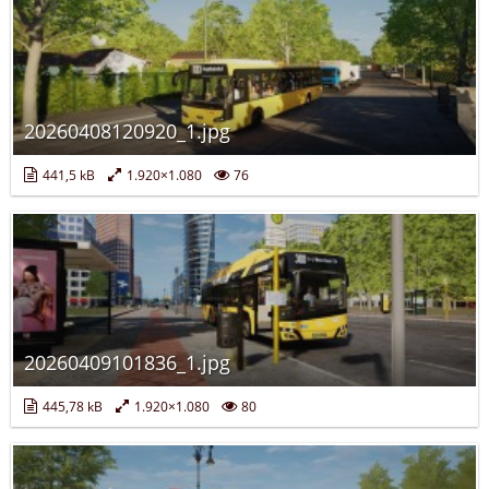
20260408120920_1.jpg
441,5 kB
1.920×1.080
76
20260409101836_1.jpg
445,78 kB
1.920×1.080
80