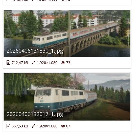
20260406131830_1.jpg
712,47 kB
1.920×1.080
73
20260406132017_1.jpg
667,53 kB
1.920×1.080
67