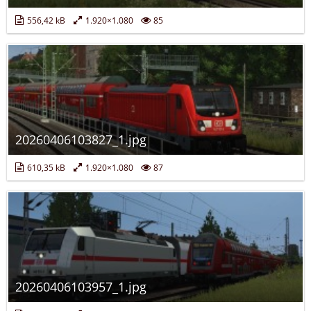
556,42 kB
1.920×1.080
85
20260406103827_1.jpg
610,35 kB
1.920×1.080
87
20260406103957_1.jpg