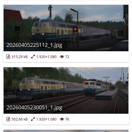
20260405225112_1.jpg
315,29 kB
1.920×1.080
72
20260405230051_1.jpg
502,66 kB
1.920×1.080
76