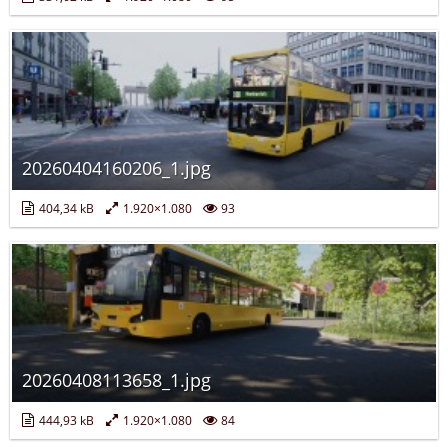
20260404160206_1.jpg
404,34 kB
1.920×1.080
93
20260408113658_1.jpg
444,93 kB
1.920×1.080
84