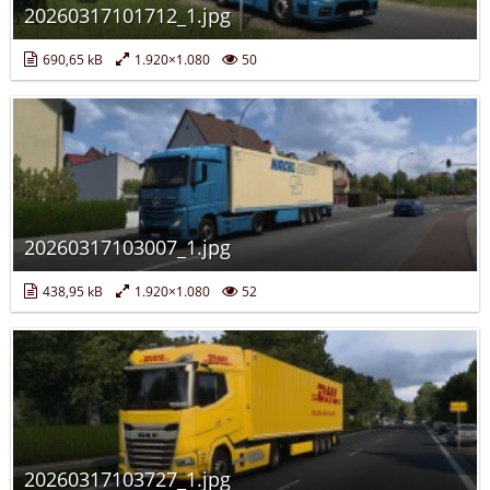
20260317101712_1.jpg
690,65 kB
1.920×1.080
50
20260317103007_1.jpg
438,95 kB
1.920×1.080
52
20260317103727_1.jpg