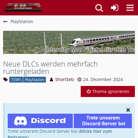
PlayStation
Neue DLCs werden mehrfach
runtergeladen
ShortSeb
24. Dezember 2024
TSW5
PlayStation
Thema ignorieren
Trete unserem Discord-Server bei (
klicke hier zum
Beitreten
).