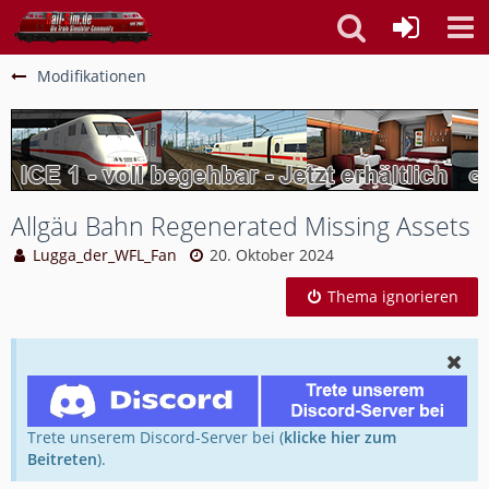
Modifikationen
Allgäu Bahn Regenerated Missing Assets
Lugga_der_WFL_Fan
20. Oktober 2024
Thema ignorieren
Trete unserem Discord-Server bei (
klicke hier zum
Beitreten
).