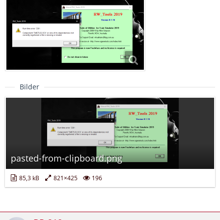
Bilder
pasted-from-clipboard.png
85,3 kB
821×425
196