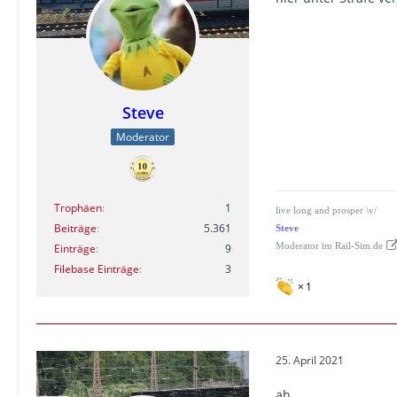
Steve
Moderator
Trophäen
1
live long and prosper \v/
Beiträge
5.361
Steve
Einträge
9
Moderator im
Rail-Sim.de
Filebase Einträge
3
1
25. April 2021
ah