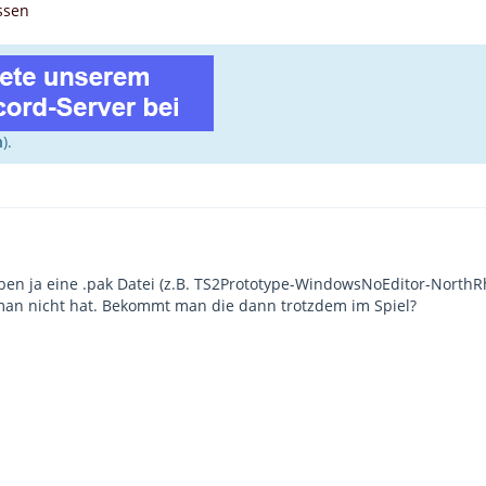
ssen
n
).
aben ja eine .pak Datei (z.B. TS2Prototype-WindowsNoEditor-North
 man nicht hat. Bekommt man die dann trotzdem im Spiel?