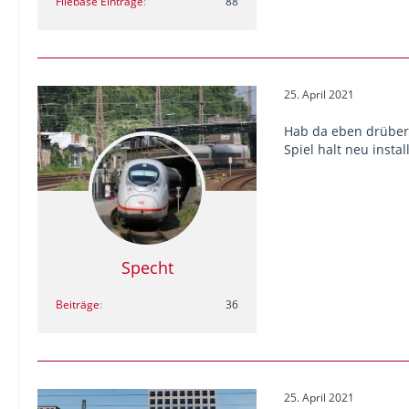
Filebase Einträge
88
25. April 2021
Hab da eben drüber 
Spiel halt neu insta
Specht
Beiträge
36
25. April 2021