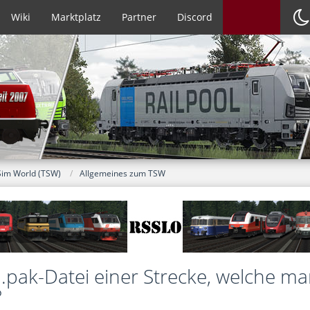
Wiki
Marktplatz
Partner
Discord
Sim World (TSW)
Allgemeines zum TSW
pak-Datei einer Strecke, welche man
?