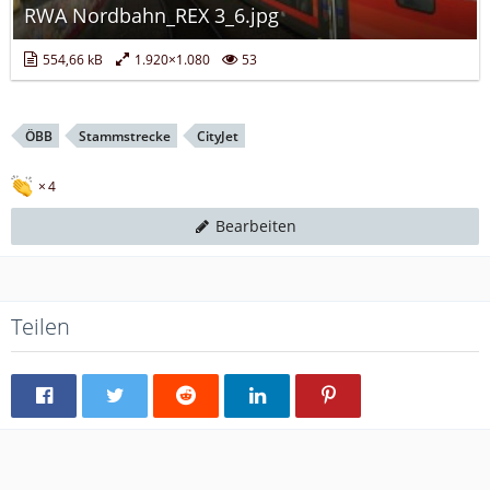
RWA Nordbahn_REX 3_6.jpg
554,66 kB
1.920×1.080
53
ÖBB
Stammstrecke
CityJet
4
Bearbeiten
Teilen