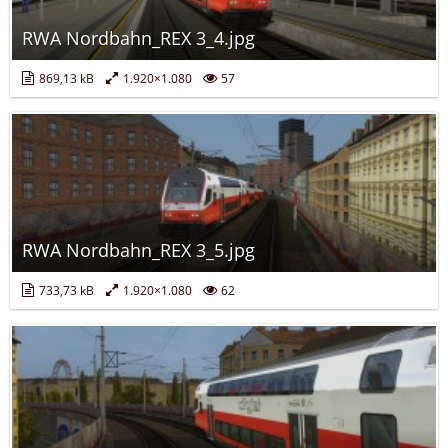
RWA Nordbahn_REX 3_4.jpg
869,13 kB
1.920×1.080
57
RWA Nordbahn_REX 3_5.jpg
733,73 kB
1.920×1.080
62