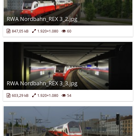
RWA Nordbahn_REX 3_2.jpg
847,05 kB
1.920×1.080
60
RWA Nordbahn_REX 3_3.jpg
603,29 kB
1.920×1.080
54