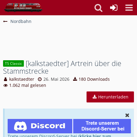
Nordbahn
[kalkstaedter] Artrein über die
TS Classic
Stammstrecke
kalkstaedter
26. Mai 2026
180 Downloads
1.062 mal gelesen
Herunterladen
Trete unserem Discord-Server bei (
klicke hier zum