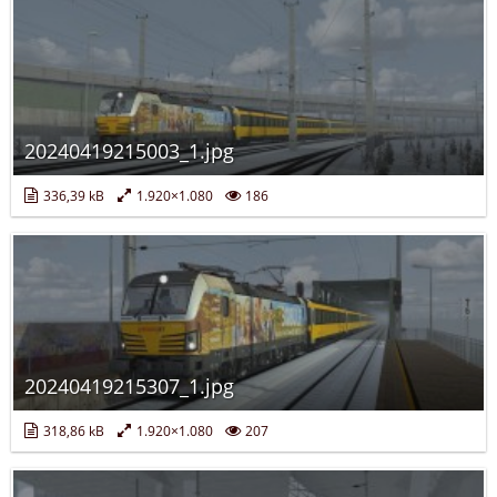
20240419215003_1.jpg
336,39 kB
1.920×1.080
186
20240419215307_1.jpg
318,86 kB
1.920×1.080
207