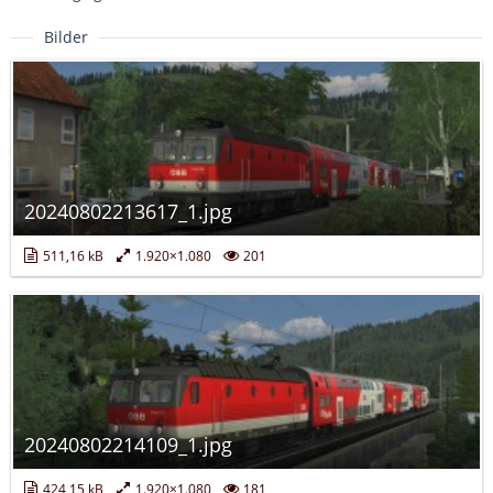
Bilder
20240802213617_1.jpg
511,16 kB
1.920×1.080
201
20240802214109_1.jpg
424,15 kB
1.920×1.080
181