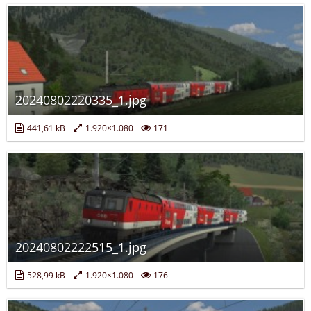
20240802220335_1.jpg
441,61 kB
1.920×1.080
171
20240802222515_1.jpg
528,99 kB
1.920×1.080
176