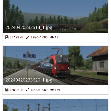
20240420232514_1.jpg
317,98 kB
1.920×1.080
181
20240420233620_1.jpg
428,92 kB
1.920×1.080
179