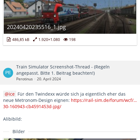
20240420235516_1.jpg
486,85 kB
1.920×1.080
198
Train Simulator Screenshot-Thread - (Regeln
angepasst. Bitte 1. Beitrag beachten!)
Perotinus
20. April 2024
ice
Für den Twindexx würde sich ja eigentlich eher das
neue Metronom-Design eignen:
https://rail-sim.de/forum/wcf/…
30-160943-cb4591453d-jpg/
Alibibild:
Bilder