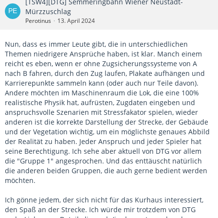
[TSW4][DTG] Semmeringbahn Wiener Neustadt-
Mürzzuschlag
Perotinus
13. April 2024
Nun, dass es immer Leute gibt, die in unterschiedlichen
Themen niedrigere Ansprüche haben, ist klar. Manch einem
reicht es eben, wenn er ohne Zugsicherungssysteme von A
nach B fahren, durch den Zug laufen, Plakate aufhängen und
Karrierepunkte sammeln kann (oder auch nur Teile davon).
Andere möchten im Maschinenraum die Lok, die eine 100%
realistische Physik hat, aufrüsten, Zugdaten eingeben und
anspruchsvolle Szenarien mit Stressfakator spielen, wieder
anderen ist die korrekte Darstellung der Strecke, der Gebäude
und der Vegetation wichtig, um ein möglichste genaues Abbild
der Realität zu haben. Jeder Anspruch und jeder Spieler hat
seine Berechtigung. Ich sehe aber aktuell von DTG vor allem
die "Gruppe 1" angesprochen. Und das enttäuscht natürlich
die anderen beiden Gruppen, die auch gerne bedient werden
möchten.
Ich gönne jedem, der sich nicht für das Kurhaus interessiert,
den Spaß an der Strecke. Ich würde mir trotzdem von DTG