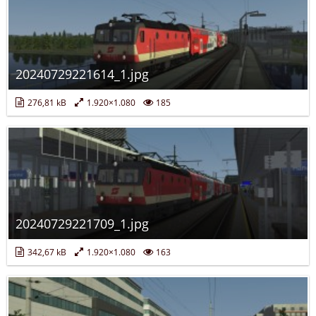
20240729221614_1.jpg
276,81 kB
1.920×1.080
185
20240729221709_1.jpg
342,67 kB
1.920×1.080
163