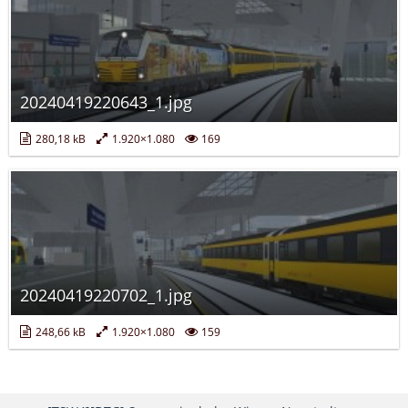
20240419220643_1.jpg
280,18 kB
1.920×1.080
169
20240419220702_1.jpg
248,66 kB
1.920×1.080
159