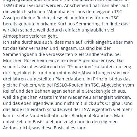
TSW überall verbaut werden. Anscheinend hat man aber auf
die wirklich schönen "Alpenhäuser" aus dem eigenen TSC-
Assetpool keine Rechte, desgleichen für das für den TSC
bereits gebaute markante Kurhaus Semmering. Ich finde das
wirklich schade, weil dadurch einfach unglaublich viel
Atmosphäre verloren geht.
Ich sehe durchaus auch, dass man auf Kritik eingeht, aber man
tut das sehr verhalten und langsam. Da sind bei der
Semmeringbahn die verbesserten Gleisrandbereiche, bei
München-Rosenheim einzelne neue Alpenhäuser usw. Das
scheint also alles während der "Produktion" zu laufen, die eng
durchgetaktet ist und nur minimalste Abweichungen vom vor
drei Jahren aufgestellten Plan erlauben. Im Prinzip ist das das
gleiche Problem, wie bei RSSLO-Routen im TSC. Abgesehen vom
Relief und den Bahnanlagen sehen alle Strecken gleich aus,
weil die gleichen Assets immer wieder neu arrangiert werden,
und das eben irgendwie und nicht mit Blick auf's Original. Und
das finde ich einfach schade, weil der TSW eigentlich viel mehr
kann - siehe Niddertalbahn oder Blackpool Branches. Man
entwickelt ein Basisspiel und zeigt dann in den eigenen
Addons nicht, was diese Basis alles kann.