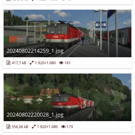
20240802214259_1.jpg
417,7 kB
1.920×1.080
181
20240802220028_1.jpg
556,06 kB
1.920×1.080
179