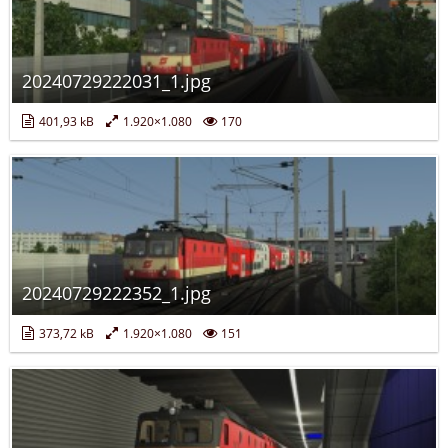
20240729222031_1.jpg
401,93 kB
1.920×1.080
170
20240729222352_1.jpg
373,72 kB
1.920×1.080
151