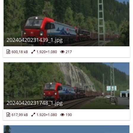
20240420231439_1.jpg
600,18 kB
1.920×1.080
217
20240420231748_1.jpg
617,99 kB
1.920×1.080
190