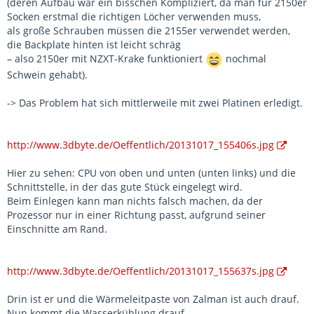
(deren Aufbau war ein bisschen Kompliziert, da man für 2150er
Socken erstmal die richtigen Löcher verwenden muss,
als große Schrauben müssen die 2155er verwendet werden,
die Backplate hinten ist leicht schräg
– also 2150er mit NZXT-Krake funktioniert
nochmal
Schwein gehabt).
-> Das Problem hat sich mittlerweile mit zwei Platinen erledigt.
http://www.3dbyte.de/Oeffentlich/20131017_155406s.jpg
Hier zu sehen: CPU von oben und unten (unten links) und die
Schnittstelle, in der das gute Stück eingelegt wird.
Beim Einlegen kann man nichts falsch machen, da der
Prozessor nur in einer Richtung passt, aufgrund seiner
Einschnitte am Rand.
http://www.3dbyte.de/Oeffentlich/20131017_155637s.jpg
Drin ist er und die Wärmeleitpaste von Zalman ist auch drauf.
Nun kommt die Wasserkühlung drauf.