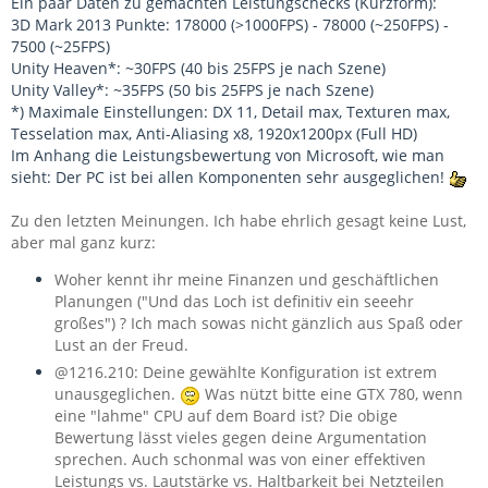
Ein paar Daten zu gemachten Leistungschecks (Kurzform):
3D Mark 2013 Punkte: 178000 (>1000FPS) - 78000 (~250FPS) -
7500 (~25FPS)
Unity Heaven*: ~30FPS (40 bis 25FPS je nach Szene)
Unity Valley*: ~35FPS (50 bis 25FPS je nach Szene)
*) Maximale Einstellungen: DX 11, Detail max, Texturen max,
Tesselation max, Anti-Aliasing x8, 1920x1200px (Full HD)
Im Anhang die Leistungsbewertung von Microsoft, wie man
sieht: Der PC ist bei allen Komponenten sehr ausgeglichen!
Zu den letzten Meinungen. Ich habe ehrlich gesagt keine Lust,
aber mal ganz kurz:
Woher kennt ihr meine Finanzen und geschäftlichen
Planungen ("Und das Loch ist definitiv ein seeehr
großes") ? Ich mach sowas nicht gänzlich aus Spaß oder
Lust an der Freud.
@1216.210: Deine gewählte Konfiguration ist extrem
unausgeglichen.
Was nützt bitte eine GTX 780, wenn
eine "lahme" CPU auf dem Board ist? Die obige
Bewertung lässt vieles gegen deine Argumentation
sprechen. Auch schonmal was von einer effektiven
Leistungs vs. Lautstärke vs. Haltbarkeit bei Netzteilen