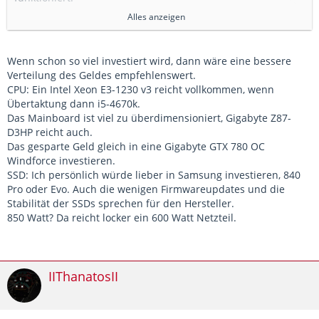
Case: NZXT Phantom 820 Big-Tower - mattschwarz
Alles anzeigen
Mainboard: Gigabyte Z87X-OC Force, Intel Z87 Mainboard
Prozessor: Intel Core i7-4770K 3,5 GHz (Haswell)
RAM: Corsair Dominator Platinum Series DDR3-2133, CL9 -
Wenn schon so viel investiert wird, dann wäre eine bessere
16GB Kit
Verteilung des Geldes empfehlenswert.
GPU: Gigabyte GeForce GTX 770 OC, Windforce 3X, 2048 MB
CPU: Ein Intel Xeon E3-1230 v3 reicht vollkommen, wenn
DDR5
Übertaktung dann i5-4670k.
SSD: Kingston SSDNow V300 Series 2,5 Zoll SSD, 240 GB
Das Mainboard ist viel zu überdimensioniert, Gigabyte Z87-
HDD: Western Digital Black, 7200RPM, 2 TB
D3HP reicht auch.
Netzteil: Corsair Professional Series HX850 Netzteil - 850
Das gesparte Geld gleich in eine Gigabyte GTX 780 OC
Watt
Windforce investieren.
CPU-Kühler: NZXT KRAKEN X40 Komplett-Wasserkühlung -
SSD: Ich persönlich würde lieber in Samsung investieren, 840
140mm
Pro oder Evo. Auch die wenigen Firmwareupdates und die
CPU-Wärmeleitpaste: Zalman ZM-STG1
Stabilität der SSDs sprechen für den Hersteller.
Opt. Laufwerk: Plextor PX-B950SA
850 Watt? Da reicht locker ein 600 Watt Netzteil.
Monitor: ASUS P248Q (schon da und im Betrieb ^^)
IIThanatosII