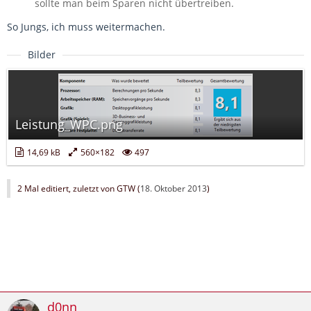
sollte man beim Sparen nicht übertreiben.
So Jungs, ich muss weitermachen.
Bilder
Leistung_WPC.png
14,69 kB
560×182
497
2 Mal editiert, zuletzt von GTW (
18. Oktober 2013
)
d0nn