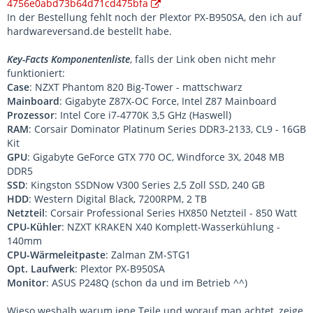
4756e0abd73b64d71cd475bfa
In der Bestellung fehlt noch der Plextor PX-B950SA, den ich auf
hardwareversand.de bestellt habe.
Key-Facts Komponentenliste
, falls der Link oben nicht mehr
funktioniert:
Case
: NZXT Phantom 820 Big-Tower - mattschwarz
Mainboard
: Gigabyte Z87X-OC Force, Intel Z87 Mainboard
Prozessor
: Intel Core i7-4770K 3,5 GHz (Haswell)
RAM
: Corsair Dominator Platinum Series DDR3-2133, CL9 - 16GB
Kit
GPU
: Gigabyte GeForce GTX 770 OC, Windforce 3X, 2048 MB
DDR5
SSD
: Kingston SSDNow V300 Series 2,5 Zoll SSD, 240 GB
HDD
: Western Digital Black, 7200RPM, 2 TB
Netzteil
: Corsair Professional Series HX850 Netzteil - 850 Watt
CPU-Kühler
: NZXT KRAKEN X40 Komplett-Wasserkühlung -
140mm
CPU-Wärmeleitpaste
: Zalman ZM-STG1
Opt. Laufwerk
: Plextor PX-B950SA
Monitor
: ASUS P248Q (schon da und im Betrieb ^^)
Wieso weshalb warum jene Teile und worauf man achtet, zeige