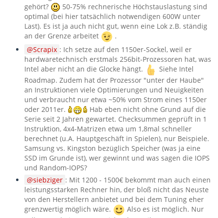
gehört?
50-75% rechnerische Höchstauslastung sind
optimal (bei hier tatsächlich notwendigen 600W unter
Last). Es ist ja auch nicht gut, wenn eine Lok z.B. ständig
an der Grenze arbeitet
.
Scrapix
: Ich setze auf den 1150er-Sockel, weil er
hardwaretechnisch erstmals 256bit-Prozessoren hat, was
Intel aber nicht an die Glocke hängt.
Siehe Intel
Roadmap. Zudem hat der Prozessor "unter der Haube"
an Instruktionen viele Optimierungen und Neuigkeiten
und verbraucht nur etwa ~50% vom Strom eines 1150er
oder 2011er.
Hab eben nicht ohne Grund auf die
Serie seit 2 Jahren gewartet. Checksummen geprüft in 1
Instruktion, 4x4-Matrizen etwa um 1,8mal schneller
berechnet (u.A. Hauptgeschäft in Spielen), nur Beispiele.
Samsung vs. Kingston bezüglich Speicher (was ja eine
SSD im Grunde ist), wer gewinnt und was sagen die IOPS
und Random-IOPS?
siebziger
: Mit 1200 - 1500€ bekommt man auch einen
leistungsstarken Rechner hin, der bloß nicht das Neuste
von den Herstellern anbietet und bei dem Tuning eher
grenzwertig möglich wäre.
Also es ist möglich. Nur