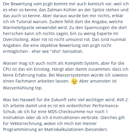
Die Bewertung vom pcgh kommt mir auch komisch vor, weil ich
es eher so kenne, das Zalman-Kühler an der Spitze stehen und
das auch so kenne. Aber daraus wurde bei mir nichts, erklär
ich im Tutorial warum. Zudem fehlt dort die Angabe, welche
Wärmeleitpaste verwendet wird. Zu den Spannungen die dort
herrschen kann ich nichts sagen, bin zu wenig Experte im
Overclocking. Aber rot ist nicht umsonst rot. Das sind nunmal
Angaben, die eine objektive Bewertung von pcgh nicht
ermöglichen - eher wie "oho"-Sensation.
Wasser mag ich auch nicht als Komplett-System, aber für die
CPU ist das ein Einstieg. Hängt aber damit zusammen, dass ich
keine Erfahrung habe. Bei Wassersystemen würde ich sowieso
einen Fachmann arbeiten lassen.
Aber ansonsten ist
Wasserkühlung top.
Was bei Haswell für die Zukunft sehr viel wichtiger wird: AVX 2.
Ich arbeite damit und es ist ein ordentlicher Performance-
Schub, ob ich für eine MD5-Checksumme nur noch 1
Instruktion oder ob ich 4 Instruktionen verbrate. Gleiches gilt
für Vektorrechnung, wobei ich mich bei meiner
Programmierung an Matrixkalkulationen (besonders