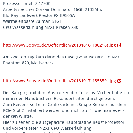
Prozessor Intel i7 4770K
Arbeitsspeicher Corsair Dominator 16GB 2133Mhz
Blu-Ray-Laufwerk Plextor PX-B950SA
Wärmeleitpaste Zalman STG1
CPU-Wasserkühlung NZXT Kraken X40
http://www.3dbyte.de/Oeffentlich/20131016_180216s.jpg
Am zweiten Tag kam dann das Case (Gehäuse) an: Ein NZXT
Phantom 820, Mattscharz.
http://www.3dbyte.de/Oeffentlich/20131017_155359s.jpg
Der Bau ging mit dem Auspacken der Teile los. Vorher habe ich
mir in den Handbüchern Besonderheiten durchgelesen.
Zum Beispiel soll eine Grafikkarte im „Single-Betrieb“ auf dem
PCIe-Slot 2 installiert werden und nicht auf 1, wie man es erst
denken würde.
Hier zu sehen die ausgepackte Hauptplatine nebst Prozessor
und vorbereiteter NZXT CPU-Wasserkühlung