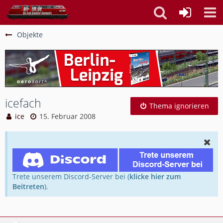
Objekte
icefach
Thema ignorieren
ice
15. Februar 2008
Trete unserem Discord-Server bei (
klicke hier zum
Beitreten
).