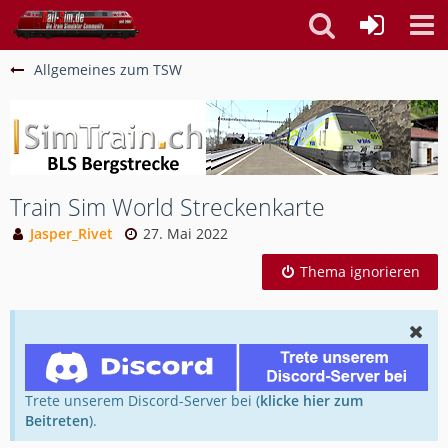
Allgemeines zum TSW
Train Sim World Streckenkarte
Jasper_Rivet
27. Mai 2022
Thema ignorieren
Trete unserem Discord-Server bei (
klicke hier zum
Beitreten
).